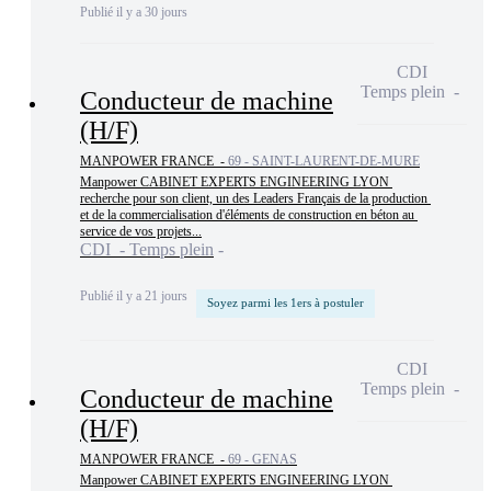
Publié il y a 30 jours
CDI
Temps plein
Conducteur de machine
(H/F)
MANPOWER FRANCE -
69 - SAINT-LAURENT-DE-MURE
Manpower CABINET EXPERTS ENGINEERING LYON 
recherche pour son client, un des Leaders Français de la production 
et de la commercialisation d'éléments de construction en béton au 
service de vos projets...
CDI - Temps plein
Publié il y a 21 jours
Soyez parmi les 1ers à postuler
CDI
Temps plein
Conducteur de machine
(H/F)
MANPOWER FRANCE -
69 - GENAS
Manpower CABINET EXPERTS ENGINEERING LYON 