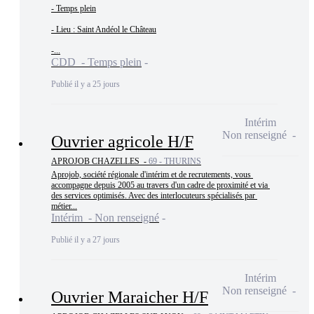
- Temps plein

- Lieu : Saint Andéol le Château

-...
CDD - Temps plein
Publié il y a 25 jours
Intérim
Non renseigné
Ouvrier agricole H/F
APROJOB CHAZELLES -
69 - THURINS
Aprojob, société régionale d'intérim et de recrutements, vous 
accompagne depuis 2005 au travers d'un cadre de proximité et via 
des services optimisés. Avec des interlocuteurs spécialisés par 
métier...
Intérim - Non renseigné
Publié il y a 27 jours
Intérim
Non renseigné
Ouvrier Maraicher H/F