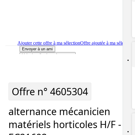
Ajouter cette offre à ma sélection
Offre ajoutée à ma sélection
Envoyer à un ami
Voir plus d'options de partage
Imprimer
le détail de l'offre alternance mécanicien matériels
horticoles H/F - EC21692
Localiser
le lieu de travail de l'offre alternance mécanicien
matériels horticoles H/F - EC21692
Signaler cette offre
Offre n°
4605304
alternance mécanicien
matériels horticoles H/F -