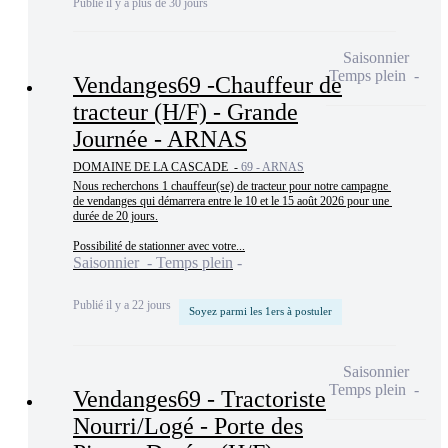
Publié il y a plus de 30 jours
Saisonnier
Temps plein
Vendanges69 -Chauffeur de
tracteur (H/F) - Grande
Journée - ARNAS
DOMAINE DE LA CASCADE -
69 - ARNAS
Nous recherchons 1 chauffeur(se) de tracteur pour notre campagne 
de vendanges qui démarrera entre le 10 et le 15 août 2026 pour une 
durée de 20 jours.

Possibilité de stationner avec votre...
Saisonnier - Temps plein
Publié il y a 22 jours
Soyez parmi les 1ers à postuler
Saisonnier
Temps plein
Vendanges69 - Tractoriste
Nourri/Logé - Porte des