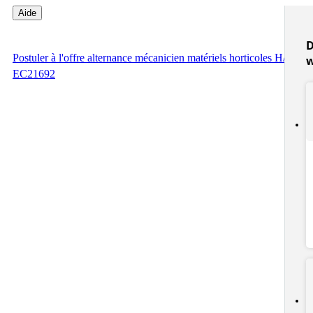
Aide
D
Postuler
à l'offre alternance mécanicien matériels horticoles H/F -
EC21692