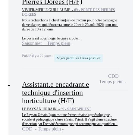
Pierres Dorées (H/F)
VIVIER-MERLE GUILLAUME -
69 - PORTE DES PIERRES
DOREES
Nous recherchons 1 chauffeur(se) de tracteur pour notre campagne 
de vendanges qui démarrera entre le 20 et le 25 août 2026 pour une 
durée de 10 à 12 jours.

Le poste est nourri logé, le casse croute...
Saisonnier - Temps plein
Publié il y a 22 jours
Soyez parmi les 1ers à postuler
CDD
Temps plein
Assistant.e encadrant.e
technique d'insertion
horticulture (H/F)
LE PAYSAN URBAIN -
69 - SAINT-PRIEST
Le Paysan Urbain Lyon est une ferme urbaine agroécologique, 
sociale et pédagogique située à Saint-Priest. Il s'agit d'une structure 
d'insertion par l'activité économique qui accompagne au quotidien...
CDD - Temps plein