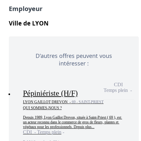
Employeur
Ville de LYON
D'autres offres peuvent vous
intéresser :
CDI
Temps plein
Pépiniériste (H/F)
LYON GAILLOT DREVON -
69 - SAINT-PRIEST
QUI SOMMES-NOUS ?

Depuis 1989, Lyon Gaillot Drevon, située à Saint-Priest ( 69 ), est 
un acteur reconnu dans le commerce de gros de fleurs, plantes et 
végétaux pour les professionnels. Depuis plus...
CDI - Temps plein