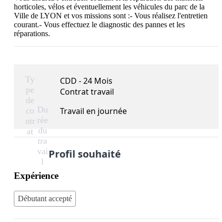
horticoles, vélos et éventuellement les véhicules du parc de la 
Ville de LYON et vos missions sont :- Vous réalisez l'entretien 
courant.- Vous effectuez le diagnostic des pannes et les 
réparations.
Ty
CDD - 24 Mois
pe
Contrat travail
de
Du
co
Travail en journée
rée
ntr
du
at
tra
vai
Profil souhaité
l
Expérience
Débutant accepté