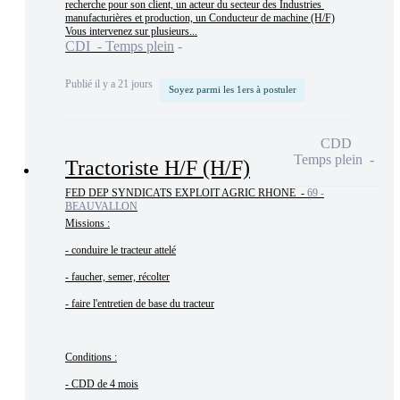
recherche pour son client, un acteur du secteur des Industries 
manufacturières et production, un Conducteur de machine (H/F)

Vous intervenez sur plusieurs...
CDI - Temps plein
Publié il y a 21 jours
Soyez parmi les 1ers à postuler
CDD
Temps plein
Tractoriste H/F (H/F)
FED DEP SYNDICATS EXPLOIT AGRIC RHONE -
69 -
BEAUVALLON
Missions :

- conduire le tracteur attelé

- faucher, semer, récolter

- faire l'entretien de base du tracteur

Conditions :

- CDD de 4 mois
