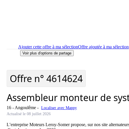
Ajouter cette offre à ma sélection
Offre ajoutée à ma sélection
Voir plus d'options de partage
Imprimer
le détail de l'offre Assembleur monteur de systèmes 
Localiser
le lieu de travail de l'offre Assembleur monteur de 
Signaler cette offre
Offre n°
4614624
Assembleur monteur de sys
16 - Angoulême
-
Localiser avec Mappy
Actualisé le 08 juillet 2026
L’entreprise Moteurs Leroy-Somer propose, sur nos site alternateurs e