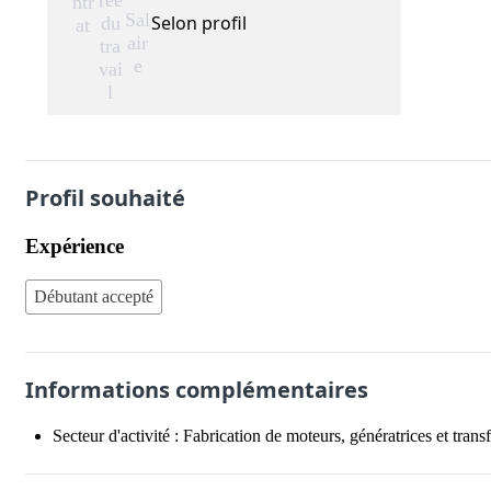
rée
ntr
Sal
Selon profil
du
at
air
tra
e
vai
l
Profil souhaité
Expérience
Débutant accepté
Informations complémentaires
Secteur d'activité :
Fabrication de moteurs, génératrices et trans