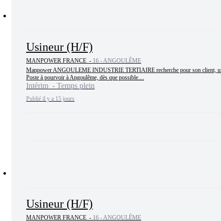
Usineur (H/F)
MANPOWER FRANCE -
16 - ANGOULÊME
Manpower ANGOULEME INDUSTRIE TERTIAIRE recherche pour son client, un acteur
Poste à pourvoir à Angoulême, dès que possible....
Intérim - Temps plein
Publié il y a 15 jours
Usineur (H/F)
MANPOWER FRANCE -
16 - ANGOULÊME