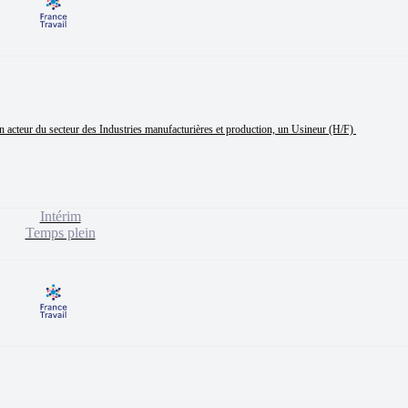
 du secteur des Industries manufacturières et production, un Usineur (H/F) 

Intérim
Temps plein