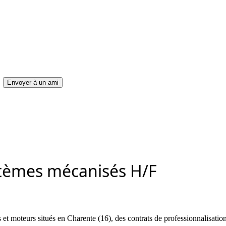
Envoyer à un ami
mécanisés H/F
systèmes mécanisés H/F
tèmes mécanisés H/F
t moteurs situés en Charente (16), des contrats de professionnalisation 