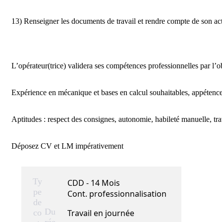
13) Renseigner les documents de travail et rendre compte de son acti
L’opérateur(trice) validera ses compétences professionnelles par l’ob
Expérience en mécanique et bases en calcul souhaitables, appétence p
Aptitudes : respect des consignes, autonomie, habileté manuelle, tra
Déposez CV et LM impérativement
Ty
CDD - 14 Mois
pe
Cont. professionnalisation
de
Du
co
Travail en journée