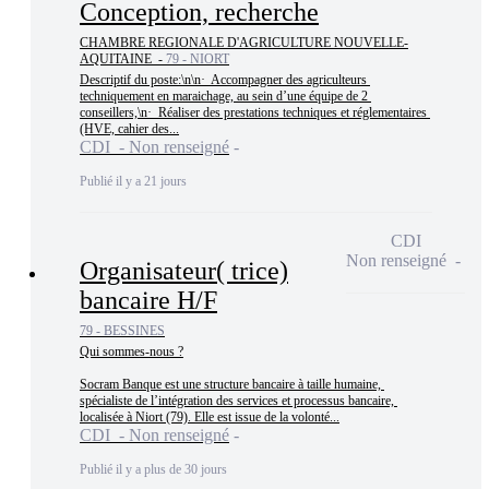
Conception, recherche
CHAMBRE REGIONALE D'AGRICULTURE NOUVELLE-
AQUITAINE -
79 - NIORT
Descriptif du poste:\n\n·  Accompagner des agriculteurs 
techniquement en maraichage, au sein d’une équipe de 2 
conseillers,\n·  Réaliser des prestations techniques et réglementaires 
(HVE, cahier des...
CDI - Non renseigné
Publié il y a 21 jours
CDI
Non renseigné
Organisateur( trice)
bancaire H/F
79 - BESSINES
Qui sommes-nous ?

Socram Banque est une structure bancaire à taille humaine, 
spécialiste de l’intégration des services et processus bancaire, 
localisée à Niort (79). Elle est issue de la volonté...
CDI - Non renseigné
Publié il y a plus de 30 jours