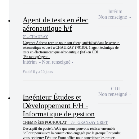
Intérim
Non renseigné
Agent de tests en élec
aéronautique h/f
79 - CHAURAY
L'agence Adecco recrute pour son client, spécialisé dans le secteur 
aéronautique et basé à CHAURAY (79180), 1 agent technique de 
tests en électromécanique aéronautique (h/f) en CDI.

"En tant qu'agent...
Intérim - Non renseigné
Publié il y a 15 jours
CDI
Non renseigné
Ingénieur Études et
Développement F/H -
Informatique de gestion
CHEMINÉES POUJOULAT -
79 - GRANZAY-GRIPT
Descriptif du poste:\n\nCe que nous pouvons réaliser ensemble 
:\nPour poursuivre la construction engagée par le groupe Poujoulat, 
vous rejoignez l’équipe Front office pour concrétiser les projets...