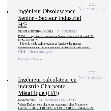
CDI
Non renseigné
Ingénieur Obsolescence
Senior - Secteur Industriel
H/F
SEGULA TECHNOLOGIES -
17 - SURGÈRES
POSTE : Ingénieur Obsolescence Senior - Secteur Industriel H/F

DESCRIPTION : 

- Piloter la veille technologique et l'analyse des risques 
d'obsolescence sur des équipements industriels à forte valeur...
CDI - Non renseigné
Publié il y a 15 jours
CDI
Non renseigné
Ingénieur calculateur en
industrie Charpente
Métallique (H/F)
MANPOWER -
85 - FONTENAY-LE-COMTE
Valérie Dufour, consultante en recrutement chez Manpower 
CABINET DE RECRUTEMENT DE LA ROCHE-SUR-YON 