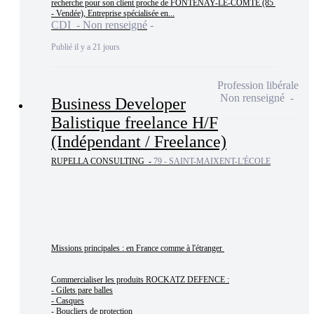
recherche pour son client proche de FONTENAY-LE-COMTE (85 
- Vendée), Entreprise spécialisée en...
CDI - Non renseigné
Publié il y a 21 jours
Profession libérale
Non renseigné
Business Developer
Balistique freelance H/F
(Indépendant / Freelance)
RUPELLA CONSULTING -
79 - SAINT-MAIXENT-L'ÉCOLE
Missions principales : en France comme à l'étranger 

Commercialiser les produits ROCKATZ DEFENCE :

- Gilets pare balles

- Casques

- Boucliers de protection
