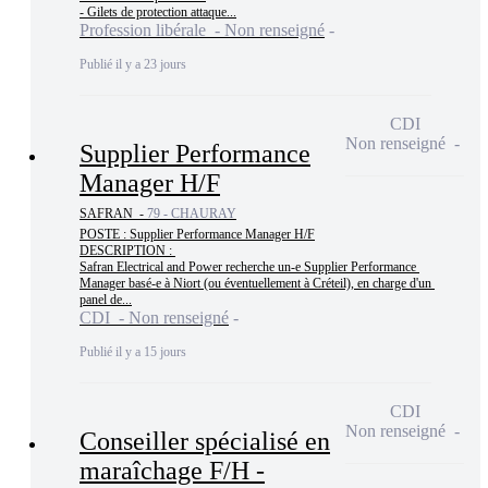
- Gilets de protection attaque...
Profession libérale - Non renseigné
Publié il y a 23 jours
CDI
Non renseigné
Supplier Performance
Manager H/F
SAFRAN -
79 - CHAURAY
POSTE : Supplier Performance Manager H/F

DESCRIPTION : 

Safran Electrical and Power recherche un-e Supplier Performance 
Manager basé-e à Niort (ou éventuellement à Créteil), en charge d'un 
panel de...
CDI - Non renseigné
Publié il y a 15 jours
CDI
Non renseigné
Conseiller spécialisé en
maraîchage F/H -