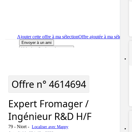
Ajouter cette offre à ma sélection
Offre ajoutée à ma sélection
Envoyer à un ami
Voir plus d'options de partage
Imprimer
le détail de l'offre Expert Fromager / Ingénieur R&D
H/F
Localiser
le lieu de travail de l'offre Expert Fromager / Ingénieu
R&D H/F
Signaler cette offre
Offre n°
4614694
Expert Fromager /
Ingénieur R&D H/F
79 - Niort
-
Localiser avec Mappy