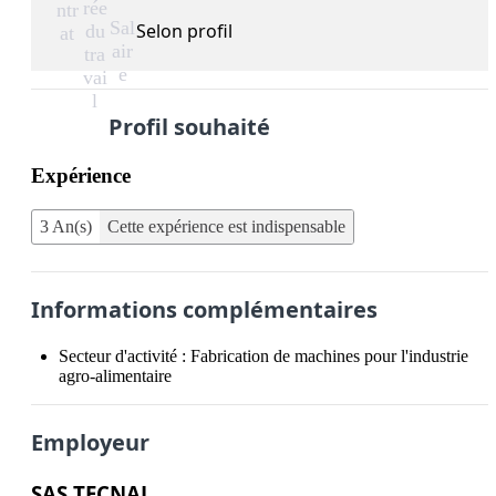
rée
ntr
Sal
Selon profil
du
at
air
tra
e
vai
l
Profil souhaité
Expérience
3 An(s)
Cette expérience est indispensable
Informations complémentaires
Secteur d'activité :
Fabrication de machines pour l'industrie
agro-alimentaire
Employeur
SAS TECNAL