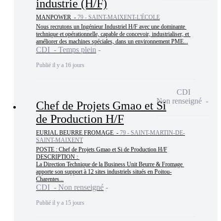
industrie (H/F)
MANPOWER -
79 - SAINT-MAIXENT-L'ÉCOLE
Nous recrutons un Ingénieur Industriel H/F avec une dominante 
technique et opérationnelle, capable de concevoir, industrialiser, et 
améliorer des machines spéciales, dans un environnement PME...
CDI - Temps plein
Publié il y a 16 jours
CDI
Non renseigné
Chef de Projets Gmao et Si
de Production H/F
EURIAL BEURRE FROMAGE -
79 - SAINT-MARTIN-DE-
SAINT-MAIXENT
POSTE : Chef de Projets Gmao et Si de Production H/F

DESCRIPTION : 

La Direction Technique de la Business Unit Beurre & Fromage 
apporte son support à 12 sites industriels situés en Poitou-
Charentes...
CDI - Non renseigné
Publié il y a 15 jours