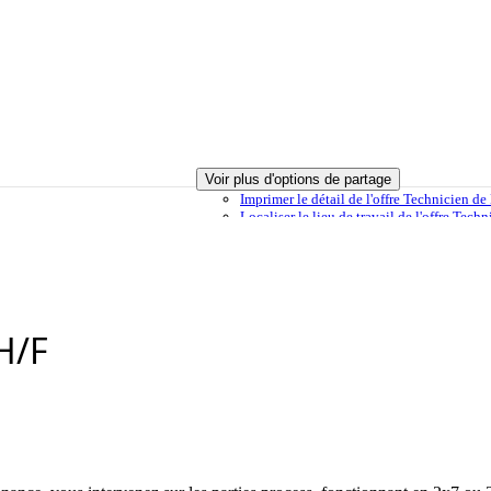
Voir plus d'options de partage
Imprimer
le détail de l'offre Technicien 
Localiser
le lieu de travail de l'offre Tec
élection
Envoyer à un ami
Signaler cette offre
H/F