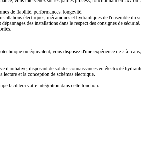
nance, vous intervenez sur les parties process, fonctionnant en 2x7 ou 2
rmes de fiabilité, performances, longévité.  

nstallations électriques, mécaniques et hydrauliques de l'ensemble du site
dépannages des installations dans le respect des consignes de sécurité.  
ités.  

 

rotechnique ou équivalent, vous disposez d'une expérience de 2 à 5 ans, 
e d'initiative, disposant de solides connaissances en électricité hydraul
la lecture et la conception de schémas électrique.  

uipe facilitera votre intégration dans cette fonction.