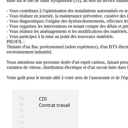
Basé sur le site de Saint Symphorien (33), au sein du service mainte
- Vous contribuez à l'optimisation des installations automatisés en te
- Vous réalisez en journée, la maintenance préventive, curative des i
- Vous diagnostiquez l'origine des dysfonctionnements, effectuez les 
- Vous organisez les interventions en tenant compte des délais et prior
- Vous réalisez les aménagements et les modifications des matériels. 
- Vous participez à la mise au point des nouveaux matériels.

PROFIL : 

Titulaire d'un Bac professionnel (selon expérience), d'un BTS élect
environnement industriel.  

Nous attendons une personne dotée d'un esprit curieux, faisant preuv
variation de vitesse, distribution électrique et d'un savoir-faire dans 
Votre goût pour le terrain allié à votre sens de l'autonomie et de l'éq
Ty
CDI
pe
Contrat travail
de
co
ntr