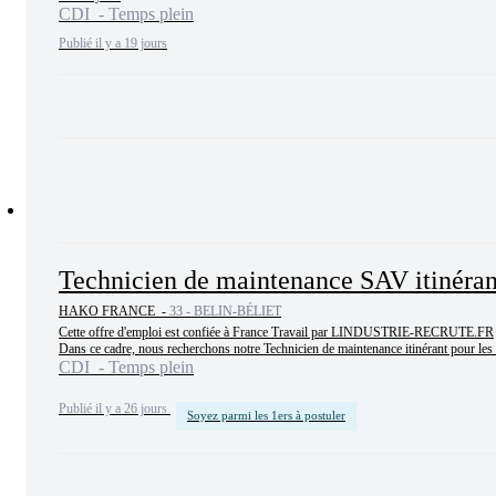
CDI - Temps plein
Publié il y a 19 jours
Technicien de maintenance SAV itinéra
HAKO FRANCE -
33 - BELIN-BÉLIET
Cette offre d'emploi est confiée à France Travail par LINDUSTRIE-RECRUTE.FR

Dans ce cadre, nous recherchons notre Technicien de maintenance itinérant pour les d
CDI - Temps plein
Publié il y a 26 jours
Soyez parmi les 1ers à postuler