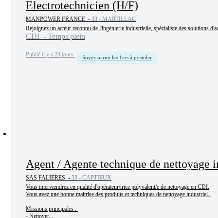
Electrotechnicien (H/F)
MANPOWER FRANCE -
33 - MARTILLAC
Rejoignez un acteur reconnu de l'ingénierie industrielle, spécialiste des solutions d'au
CDI - Temps plein
Publié il y a 23 jours
Soyez parmi les 1ers à postuler
Agent / Agente technique de nettoyage i
SAS FALIERES -
33 - CAPTIEUX
Vous interviendrez en qualité d'opérateur/trice polyvalent/e de nettoyage en CDI.

Vous avez une bonne maitrise des produits et techniques de nettoyage industriel. 

Missions principales : 

- Nettoyer...