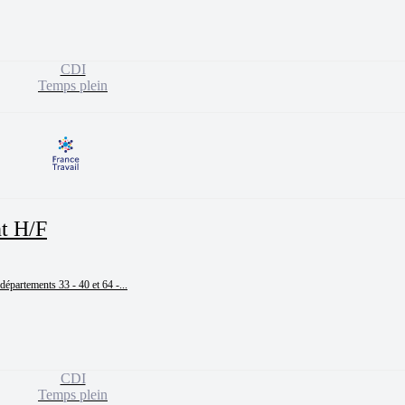
CDI
Temps plein
nt H/F
épartements 33 - 40 et 64 -...
CDI
Temps plein