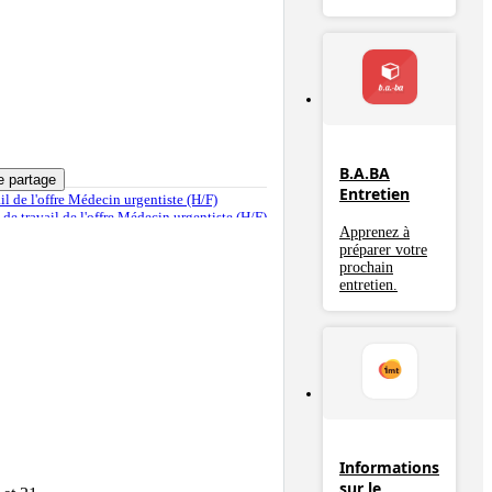
B.A.BA
e partage
Entretien
ail de l'offre Médecin urgentiste (H/F)
u de travail de l'offre Médecin urgentiste (H/F)
Apprenez à
fre
préparer votre
prochain
entretien.
Informations
sur le