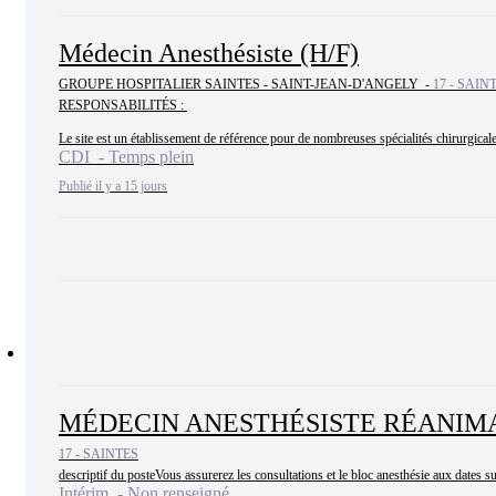
Médecin Anesthésiste (H/F)
GROUPE HOSPITALIER SAINTES - SAINT-JEAN-D'ANGELY -
17 - SAIN
RESPONSABILITÉS : 

Le site est un établissement de référence pour de nombreuses spécialités chirurgicale
CDI - Temps plein
Publié il y a 15 jours
MÉDECIN ANESTHÉSISTE RÉANIMA
17 - SAINTES
descriptif du posteVous assurerez les consultations et le bloc anesthésie aux dates s
Intérim - Non renseigné