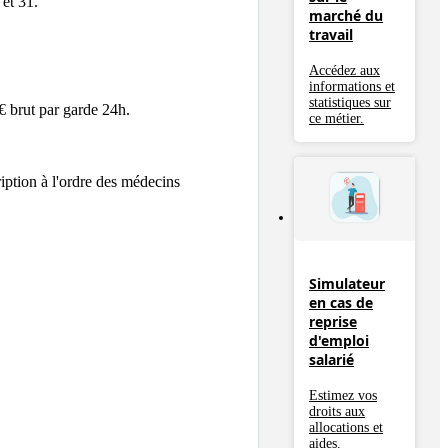
t 31.

marché du
travail
Accédez aux
informations et
statistiques sur
 brut par garde 24h.

ce métier.
tion à l'ordre des médecins 
Simulateur
en cas de
reprise
d'emploi
salarié
Estimez vos
droits aux
allocations et
aides.