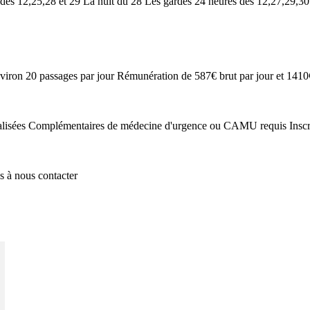
des 12,25,28 et 29 La nuit du 28 Les gardes 24 heures des 12,27,29,30 e
nviron 20 passages par jour Rémunération de 587€ brut par jour et 1410€
lisées Complémentaires de médecine d'urgence ou CAMU requis Inscrip
s à nous contacter
