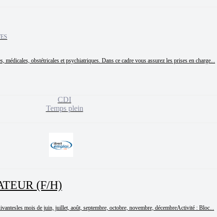
TES
s, médicales, obstétricales et psychiatriques. Dans ce cadre vous assurez les prises en charge...
CDI
Temps plein
TEUR (F/H)
uivantesles mois de juin, juillet, août, septembre, octobre, novembre, décembreActivité : Bloc...