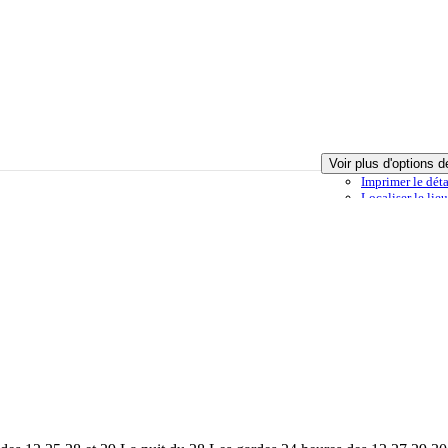
Voir plus d'options d
Imprimer
le dét
Localiser
le lie
ion
Offre ajoutée à ma sélection
Envoyer à un ami
Signaler cette of