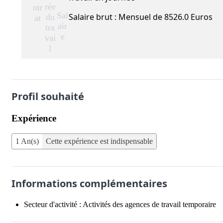
rée
ntr
Sal
Salaire brut : Mensuel de 8526.0 Euros
du
at
air
tra
e
vai
l
Profil souhaité
Expérience
1 An(s)
Cette expérience est indispensable
Informations complémentaires
Secteur d'activité :
Activités des agences de travail temporaire