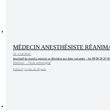
MÉDECIN ANESTHÉSISTE RÉANIMA
16 - COGNAC
descriptif du posteLa mission se déroulera aux dates suivantes :- les 08,09,28,29,30
Intérim - Non renseigné
Publié il y a plus de 30 jours