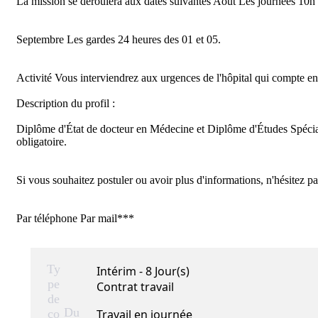
La mission se déroulera aux dates suivantes Août Les journées 10h 
Septembre Les gardes 24 heures des 01 et 05.

Activité Vous interviendrez aux urgences de l'hôpital qui compte e
Description du profil :

Diplôme d'État de docteur en Médecine et Diplôme d'Études Spécia
obligatoire.

Si vous souhaitez postuler ou avoir plus d'informations, n'hésitez pa
Par téléphone Par mail***
Ty
Intérim - 8 Jour(s)
pe
Contrat travail
de
Du
co
Travail en journée