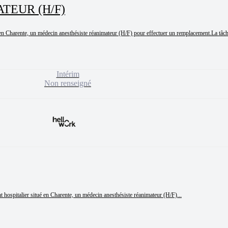
TEUR (H/F)
 en Charente, un médecin anesthésiste réanimateur (H/F) pour effectuer un remplacement.La tâch
Intérim
Non renseigné
ospitalier situé en Charente, un médecin anesthésiste réanimateur (H/F)...