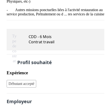
Physiques, etc-)

-        Autres missions ponctuelles liées à l'activité restauration au 
service production, Prétraitement ou d ... res services de la cuisine
Ty
CDD - 6 Mois
pe
Contrat travail
de
co
ntr
at
Profil souhaité
Expérience
Débutant accepté
Employeur