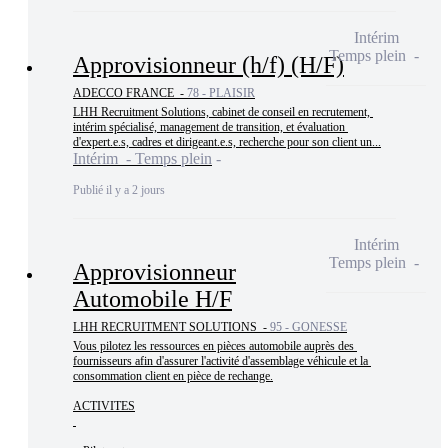
Intérim
Temps plein
Approvisionneur (h/f) (H/F)
ADECCO FRANCE -
78 - PLAISIR
LHH Recruitment Solutions, cabinet de conseil en recrutement, 
intérim spécialisé, management de transition, et évaluation 
d'expert.e.s, cadres et dirigeant.e.s, recherche pour son client un...
Intérim - Temps plein
Publié il y a 2 jours
Intérim
Temps plein
Approvisionneur
Automobile H/F
LHH RECRUITMENT SOLUTIONS -
95 - GONESSE
Vous pilotez les ressources en pièces automobile auprès des 
fournisseurs afin d'assurer l'activité d'assemblage véhicule et la 
consommation client en pièce de rechange.

ACTIVITES
