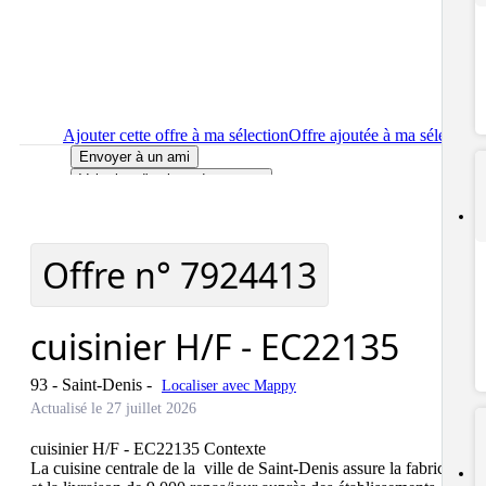
Ajouter cette offre à ma sélection
Offre ajoutée à ma sélection
Envoyer à un ami
Voir plus d'options de partage
Imprimer
le détail de l'offre cuisinier H/F - EC22135
Localiser
le lieu de travail de l'offre cuisinier H/F - EC22135
Signaler cette offre
Offre n°
7924413
cuisinier H/F - EC22135
93 - Saint-Denis
-
Localiser avec Mappy
Actualisé le 27 juillet 2026
cuisinier H/F - EC22135 Contexte

La cuisine centrale de la  ville de Saint-Denis assure la fabrication 