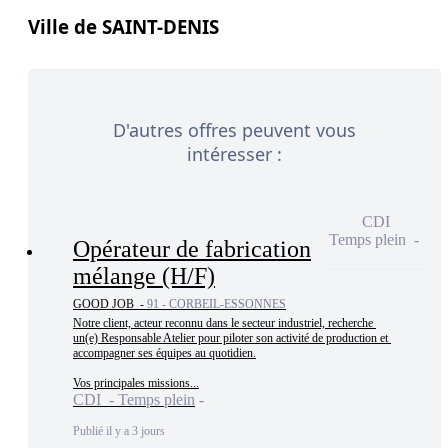
Ville de SAINT-DENIS
D'autres offres peuvent vous
intéresser :
CDI
Temps plein
Opérateur de fabrication
mélange (H/F)
GOOD JOB -
91 - CORBEIL-ESSONNES
Notre client, acteur reconnu dans le secteur industriel, recherche 
un(e) Responsable Atelier pour piloter son activité de production et 
accompagner ses équipes au quotidien.

Vos principales missions...
CDI - Temps plein
Publié il y a 3 jours