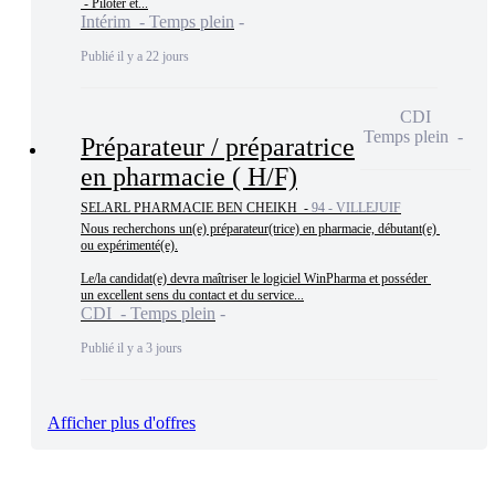
 - Piloter et...
Intérim - Temps plein
Publié il y a 22 jours
CDI
Temps plein
Préparateur / préparatrice
en pharmacie ( H/F)
SELARL PHARMACIE BEN CHEIKH -
94 - VILLEJUIF
Nous recherchons un(e) préparateur(trice) en pharmacie, débutant(e) 
ou expérimenté(e).

Le/la candidat(e) devra maîtriser le logiciel WinPharma et posséder 
un excellent sens du contact et du service...
CDI - Temps plein
Publié il y a 3 jours
Afficher plus d'offres