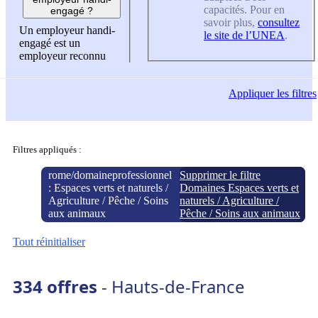
capacités. Pour en
engagé ?
savoir plus,
consultez
Un employeur handi-
le site de l’UNEA
.
engagé est un
employeur reconnu
Appliquer
les filtres
Filtres appliqués :
rome/domaineprofessionnel
Supprimer le filtre
:
Espaces verts et naturels /
Domaines Espaces verts et
Agriculture / Pêche / Soins
naturels / Agriculture /
aux animaux
Pêche / Soins aux animaux
Tout réinitialiser
334 offres
- Hauts-de-France