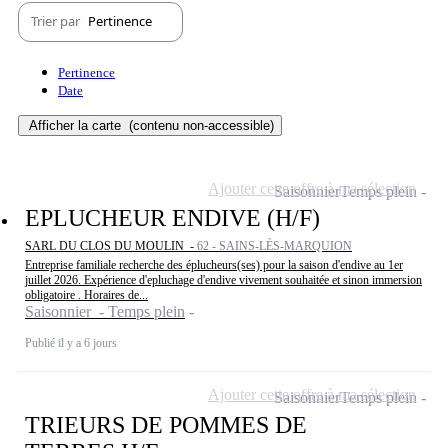
Trier par
Pertinence
Pertinence
Date
Afficher la carte
(contenu non-accessible)
Ajouter cette offre à ma sélection
Saisonnier
Temps plein
EPLUCHEUR ENDIVE (H/F)
SARL DU CLOS DU MOULIN -
62 - SAINS-LÈS-MARQUION
Entreprise familiale recherche des éplucheurs(ses) pour la saison d'endive au 1er
juillet 2026. Expérience d'epluchage d'endive vivement souhaitée et sinon immersion
obligatoire . Horaires de...
Saisonnier - Temps plein
Publié il y a 6 jours
Ajouter cette offre à ma sélection
Saisonnier
Temps plein
TRIEURS DE POMMES DE