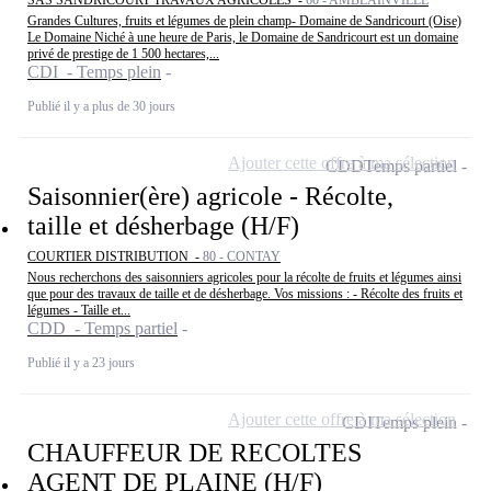
SAS SANDRICOURT TRAVAUX AGRICOLES -
60 - AMBLAINVILLE
Grandes Cultures, fruits et légumes de plein champ- Domaine de Sandricourt (Oise)
Le Domaine Niché à une heure de Paris, le Domaine de Sandricourt est un domaine
privé de prestige de 1 500 hectares,...
CDI - Temps plein
Publié il y a plus de 30 jours
Ajouter cette offre à ma sélection
CDD
Temps partiel
Saisonnier(ère) agricole - Récolte,
taille et désherbage (H/F)
COURTIER DISTRIBUTION -
80 - CONTAY
Nous recherchons des saisonniers agricoles pour la récolte de fruits et légumes ainsi
que pour des travaux de taille et de désherbage. Vos missions : - Récolte des fruits et
légumes - Taille et...
CDD - Temps partiel
Publié il y a 23 jours
Ajouter cette offre à ma sélection
CDI
Temps plein
CHAUFFEUR DE RECOLTES
AGENT DE PLAINE (H/F)