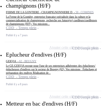
champignons (H/F)
FERME DE LA GONTIERE - CHAMPIGNONNIERE D -
59 - COMINES
La Ferme de la Gontière, entreprise française spécialisée dans la culture et la
commercialisation de champignons, recherche ses futurs(es) cueilleurs/cueilleuses
de champignons (H/F). Vos missions...
CDD - Temps plein
Publié il y a 7 jours
Ajouter cette offre à ma sélection
CDD
Temps plein
Eplucheur d'endives (H/F)
GEIQ3A -
62 - BEUGNY
Le GE-GEIQ3A recrute pour l'une de ses entreprises adhérentes des éplucheurs/
éplucheuses d'endives sur le secteur de Beugny (62). Vos missions : Épluchage et
préparation des endives Réalisation de...
CDD - Temps plein
Publié il y a 8 jours
Ajouter cette offre à ma sélection
CDD
Temps plein
Metteur en bac d'endives (H/F)