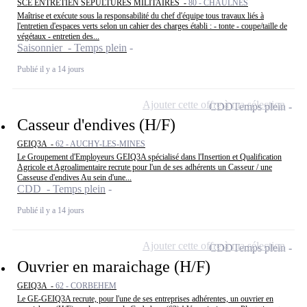
SCE ENTRETIEN SEPULTURES MILITAIRES -
80 - CHAULNES
Maîtrise et exécute sous la responsabilité du chef d'équipe tous travaux liés à
l'entretien d'espaces verts selon un cahier des charges établi : - tonte - coupe/taille de
végétaux - entretien des...
Saisonnier - Temps plein
Publié il y a 14 jours
Ajouter cette offre à ma sélection
CDD
Temps plein
Casseur d'endives (H/F)
GEIQ3A -
62 - AUCHY-LES-MINES
Le Groupement d'Employeurs GEIQ3A spécialisé dans l'Insertion et Qualification
Agricole et Agroalimentaire recrute pour l'un de ses adhérents un Casseur / une
Casseuse d'endives Au sein d'une...
CDD - Temps plein
Publié il y a 14 jours
Ajouter cette offre à ma sélection
CDD
Temps plein
Ouvrier en maraichage (H/F)
GEIQ3A -
62 - CORBEHEM
Le GE-GEIQ3A recrute, pour l'une de ses entreprises adhérentes, un ouvrier en