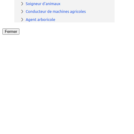
Fermer
Fermer
le détail de l'offre
/
Offre
sur
Offre précéden