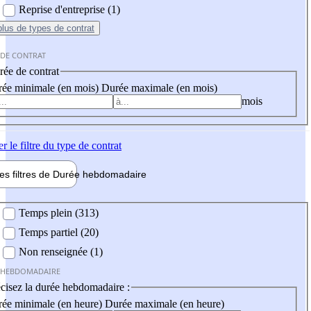
Reprise d'entreprise (1)
plus
de types de contrat
 DE CONTRAT
ée de contrat
ée minimale (en mois)
Durée maximale (en mois)
mois
er
le filtre du type de contrat
les filtres de
Durée hebdo
madaire
 hebdomadaire
Temps plein (313)
Temps partiel (20)
Non renseignée (1)
 HEBDOMADAIRE
cisez la durée hebdomadaire :
ée minimale (en heure)
Durée maximale (en heure)