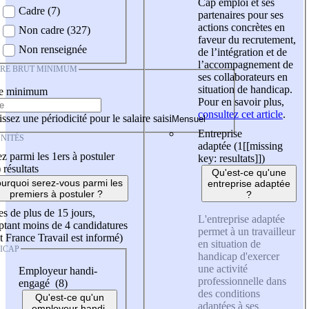
Cap emploi et ses
Cadre (7)
partenaires pour ses
actions concrètes en
Non cadre (327)
faveur du recrutement,
Non renseignée
de l’intégration et de
l’accompagnement de
IRE BRUT MINIMUM
ses collaborateurs en
situation de handicap.
re minimum
Pour en savoir plus,
consultez cet article
.
ssez une périodicité pour le salaire saisi
Entreprise
NITÉS
adaptée (1
[[missing
z parmi les 1ers à postuler
key: resultats]]
)
)
résultats
Qu'est-ce qu'une
urquoi serez-vous parmi les
entreprise adaptée
premiers à postuler ?
?
es de plus de 15 jours,
L'entreprise adaptée
tant moins de 4 candidatures
permet à un travailleur
t France Travail est informé)
en situation de
ICAP
handicap d'exercer
une activité
Employeur handi-
professionnelle dans
engagé (8)
des conditions
Qu'est-ce qu'un
adaptées à ses
employeur handi-