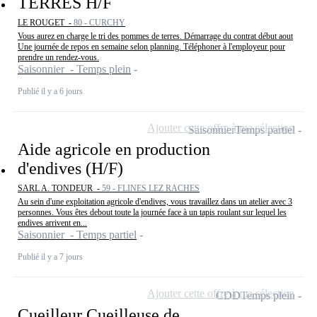
TERRES H/F
LE ROUGET -
80 - CURCHY
Vous aurez en charge le tri des pommes de terres. Démarrage du contrat début aout
Une journée de repos en semaine selon planning. Téléphoner à l'employeur pour
prendre un rendez-vous.
Saisonnier - Temps plein
Publié il y a 6 jours
Ajouter cette offre à ma sélection
Saisonnier
Temps partiel
Aide agricole en production
d'endives (H/F)
SARL A. TONDEUR -
59 - FLINES LEZ RACHES
Au sein d'une exploitation agricole d'endives, vous travaillez dans un atelier avec 3
personnes. Vous êtes debout toute la journée face à un tapis roulant sur lequel les
endives arrivent en...
Saisonnier - Temps partiel
Publié il y a 7 jours
Ajouter cette offre à ma sélection
CDD
Temps plein
Cueilleur Cueilleuse de