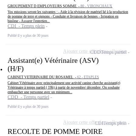
GROUPEMENT D EMPLOYEURS SOMME -
80 - VIRONCHAUX
Vos missions seront les suivantes : - Aide à la révision de matériel lié à la production
de pomme de terre et oignons - Conduite et livraison de bennes - Irrigation en
binôme - Assurer l'entretien...
CDI - Temps plein
Publié il y a plus de 30 jours
Ajouter cette offre à ma sélection
CDD
Temps partiel
Assistant(e) Vétérinaire (ASV)
(H/F)
CABINET VETERINAIRE DU ROSAMEL -
62 - ETAPLES
Cabinet Vétérinaire avec principalement une activité canine cherche assistant(e)
Vétérinaire à temps partiel ( 19h) à partir de novembre/ décembre. On souhaite
embaucher une personne avec un minimum...
CDD - Temps partiel
Publié il y a plus de 30 jours
Ajouter cette offre à ma sélection
CDI
Temps plein
RECOLTE DE POMME POIRE