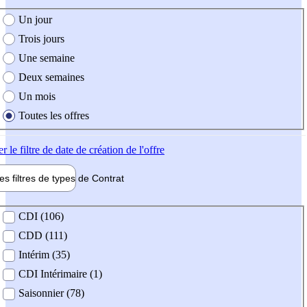
e création de l'offre
Un jour
Trois jours
Une semaine
Deux semaines
Un mois
Toutes les offres
er
le filtre de date de création de l'offre
les filtres de types de
Contrat
de contrat
CDI (106)
CDD (111)
Intérim (35)
CDI Intérimaire (1)
Saisonnier (78)