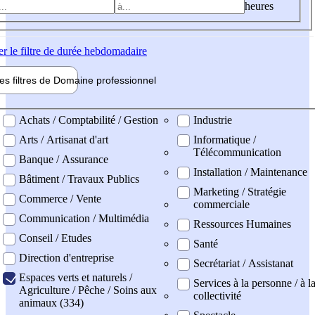
heures
er
le filtre de durée hebdomadaire
les filtres de
Domaine pro
fessionnel
ne professionel
Achats / Comptabilité / Gestion
Industrie
Arts / Artisanat d'art
Informatique /
Télécommunication
Banque / Assurance
Installation / Maintenance
Bâtiment / Travaux Publics
Marketing / Stratégie
Commerce / Vente
commerciale
Communication / Multimédia
Ressources Humaines
Conseil / Etudes
Santé
Direction d'entreprise
Secrétariat / Assistanat
Espaces verts et naturels /
Services à la personne / à l
Agriculture / Pêche / Soins aux
collectivité
animaux (334)