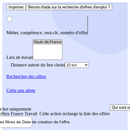
Imprimer
Besoin d'aide sur la recherche d'offres d'emploi ?
Métier, compétence, mot-clé, numéro d'offre
Lieu de travail
Distance autour du lieu choisi
Rechercher
des offres
Créer une alerte
Qui sont n
icher uniquement
 offres France Travail
Cette action recharge la liste des offres
les filtres de
Date de création
de l'offre