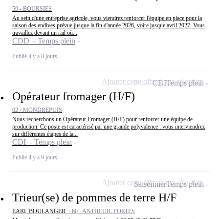
59 - BOURSIES
Au sein d'une entreprise agricole, vous viendrez renforcer l'équipe en place pour la
saison des endives prévue jusque la fin d'année 2026, voire jusque avril 2027. Vous
travaillez devant un rail où...
CDD - Temps plein
Publié il y a 8 jours
Ajouter cette offre à ma sélection
CDI
Temps plein
Opérateur fromager (H/F)
02 - MONDREPUIS
Nous recherchons un Opérateur Fromager (H/F) pour renforcer une équipe de
production. Ce poste est caractérisé par une grande polyvalence : vous interviendrez
sur différentes étapes de la...
CDI - Temps plein
Publié il y a 9 jours
Ajouter cette offre à ma sélection
Saisonnier
Temps plein
Trieur(se) de pommes de terre H/F
EARL BOULANGER -
60 - ANTHEUIL PORTES