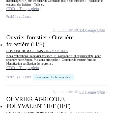
maraichage (H/F) sur le secteur de Corbehem (62) ! Vos missions : - Plantation et
entretien des fraisiers - Taille et...
CDD - Temps plein
Publié il y a 16 jours
Ajouter cette offre à ma sélection
CDD
Temps plein
Ouvrier forestier / Ouvrière
forestière (H/F)
DOMAINE DE MARCHAIS -
02 - MARCHAIS
Nous recherchons un ouvrier forestier H/F passionné(e) et expérimenté(e) pour
rejoindre notre équipe. Missions principales : -Conduite de tracteur forestier -
Identification et sélection des arbres à...
CDD - Temps plein
Publié il y a 17 jours
Soyez parmi les 1ers à postuler
Ajouter cette offre à ma sélection
CDI
Temps plein
OUVRIER AGRICOLE
POLYVALENT H/F (H/F)