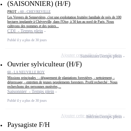
(SAISONNIER) (H/F)
PROT -
60 - CHEVREVILLE
Les Vergers de Sennevières, c'est une exploitation fruitière familiale de près de 100
hectares implantée à Chèvreville, dans l'Oise, à 50 km au nord de Paris. Nous
cultivons des pommes et des poires...
CDI - Temps plein
Publié il y a plus de 30 jours
Ajouter cette offre à ma sélection
Saisonnier
Temps plein
Ouvrier sylviculteur (H/F)
60 - LA NEUVILLE ROY
Missions principales : - dégagement de plantations forestières, - nettoiement, -
dépressage, - entretien de jeunes peuplements forestiers. Profil recherché : Nous
recherchons des personnes motivées,...
Saisonnier - Temps plein
Publié il y a plus de 30 jours
Ajouter cette offre à ma sélection
Intérim
Temps plein
Paysagiste F/H