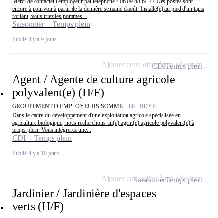
Merci de contacter l'employeur par téléphone ! 06 09 48 61 77 Des postes sont
encore à pourvoir à partir de la dernière semaine d'août. Installé(e) au pied d'un tapis
roulant, vous triez les pommes...
Saisonnier - Temps plein
Publié il y a 9 jours
Ajouter cette offre à ma sélection
CDI
Temps plein
Agent / Agente de culture agricole
polyvalent(e) (H/F)
GROUPEMENT D EMPLOYEURS SOMME -
80 - ROYE
Dans le cadre du développement d'une exploitation agricole spécialisée en
agriculture biologique, nous recherchons un(e) agent(e) agricole polyvalent(e) à
temps plein. Vous intégrerez une...
CDI - Temps plein
Publié il y a 10 jours
Ajouter cette offre à ma sélection
Saisonnier
Temps plein
Jardinier / Jardinière d'espaces
verts (H/F)