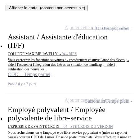
Afficher la carte
(contenu non-accessible)
Ajouter cette offre à ma sélection
CDD
Temps partiel
Assistant / Assistante d'éducation
(H/F)
COLLEGE MAXIME JAVELLY -
04 - RIEZ
Vous exercerez les fonctions suivantes : - encadrement et surveillance des élèves ; -
aide à l'accueil et l'intégration des élèves en situation de handicap ; - aide à
l'utilisation des nouvelles...
CDD - Temps partiel
Publié il y a 7 jours
Ajouter cette offre à ma sélection
Saisonnier
Temps plein
Employé polyvalent / Employée
polyvalente de libre-service
L'EPICERIE DE SAINTE CROIX -
04 - STE CROIX DU VERDON
Nous recherchons un-e Employé-e de libre-service polyvalent-e (mise en rayon et
caisse) pour un CDD de 1 mois. Prise de poste immédiate. Vous effectuez la mise en