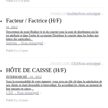
Publié il y a 10 jours
Ajouter cette offre à ma sélection
Intérim
Non renseigné
Facteur / Factrice (H/F)
04 - RIEZ
Description du poste Réaliser le tri du courrier pour la zone de distribution qui lui
est attribuée et dans l'ordre de sa tournée Distribuer le courrier dans les boîtes aux
lettres des particuliers...
Intérim - Non renseigné
Publié il y a 5 jours
Ajouter cette offre à ma sélection
CDI
Non renseigné
HÔTE DE CAISSE (H/F)
INTERMARCHÉ -
04 - RIEZ
Sous la responsabilité de votre manager, vous avez un rôle clé dans la satisfaction de
nos clients en étant disponible et bienveillant. En accueillant les clients au moment de
leur passage en caisse,...
CDI - Non renseigné
Publié il y a 6 jours