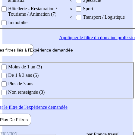
animaux
Spectacle
Hôtellerie - Restauration /
Sport
Tourisme / Animation (7)
Transport / Logistique
Immobilier
Appliquer
le filtre du domaine professi
es filtres liés à l'
Expérience
demandée
ience demandée
Moins de 1 an (3)
De 1 à 3 ans (5)
Plus de 3 ans
Non renseignée (3)
er
le filtre de l'expérience demandée
Plus De
Filtres
IFICATION
par France travail,