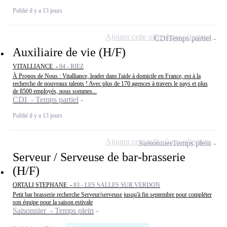
Publié il y a 13 jours
Ajouter cette offre à ma sélection
CDI
Temps partiel
Auxiliaire de vie (H/F)
VITALLIANCE -
04 - RIEZ
À Propos de Nous : Vitalliance, leader dans l'aide à domicile en France, est à la
recherche de nouveaux talents ! Avec plus de 170 agences à travers le pays et plus
de 8500 employés, nous sommes...
CDI - Temps partiel
Publié il y a 13 jours
Ajouter cette offre à ma sélection
Saisonnier
Temps plein
Serveur / Serveuse de bar-brasserie
(H/F)
ORTALI STEPHANE -
83 - LES SALLES SUR VERDON
Petit bar brasserie recherche Serveur/serveuse jusqu'à fin septembre pour compléter
son équipe pour la saison estivale
Saisonnier - Temps plein