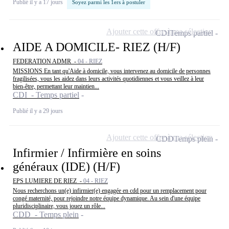
Publié il y a 17 jours
Soyez parmi les 1ers à postuler
Ajouter cette offre à ma sélection
CDI
Temps partiel
AIDE A DOMICILE- RIEZ (H/F)
FEDERATION ADMR -
04 - RIEZ
MISSIONS En tant qu'Aide à domicile, vous intervenez au domicile de personnes
fragilisées, vous les aidez dans leurs activités quotidiennes et vous veillez à leur
bien-être, permettant leur maintien...
CDI - Temps partiel
Publié il y a 29 jours
Ajouter cette offre à ma sélection
CDD
Temps plein
Infirmier / Infirmière en soins
généraux (IDE) (H/F)
EPS LUMIERE DE RIEZ -
04 - RIEZ
Nous recherchons un(e) infirmier(e) engagée en cdd pour un remplacement pour
congé maternité, pour rejoindre notre équipe dynamique. Au sein d'une équipe
pluridisciplinaire, vous jouez un rôle...
CDD - Temps plein