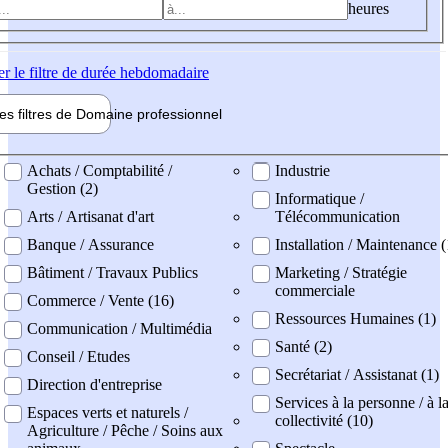
heures
er
le filtre de durée hebdomadaire
les filtres de
Domaine pro
fessionnel
ne professionel
Achats / Comptabilité /
Industrie
Gestion (2)
Informatique /
Arts / Artisanat d'art
Télécommunication
Banque / Assurance
Installation / Maintenance (
Bâtiment / Travaux Publics
Marketing / Stratégie
commerciale
Commerce / Vente (16)
Ressources Humaines (1)
Communication / Multimédia
Santé (2)
Conseil / Etudes
Secrétariat / Assistanat (1)
Direction d'entreprise
Services à la personne / à l
Espaces verts et naturels /
collectivité (10)
Agriculture / Pêche / Soins aux