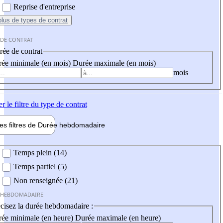
Reprise d'entreprise
plus
de types de contrat
 DE CONTRAT
ée de contrat
ée minimale (en mois)
Durée maximale (en mois)
mois
er
le filtre du type de contrat
les filtres de
Durée hebdo
madaire
 hebdomadaire
Temps plein (14)
Temps partiel (5)
Non renseignée (21)
 HEBDOMADAIRE
cisez la durée hebdomadaire :
ée minimale (en heure)
Durée maximale (en heure)