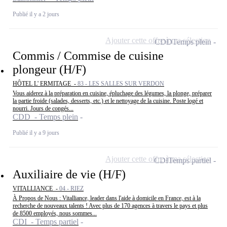
Publié il y a 2 jours
Ajouter cette offre à ma sélection
CDD
Temps plein
Commis / Commise de cuisine
plongeur (H/F)
HÔTEL L' ERMITAGE -
83 - LES SALLES SUR VERDON
Vous aiderez à la préparation en cuisine, épluchage des légumes, la plonge, préparer
la partie froide (salades, desserts, etc.) et le nettoyage de la cuisine. Poste logé et
nourri. Jours de congés...
CDD - Temps plein
Publié il y a 9 jours
Ajouter cette offre à ma sélection
CDI
Temps partiel
Auxiliaire de vie (H/F)
VITALLIANCE -
04 - RIEZ
À Propos de Nous : Vitalliance, leader dans l'aide à domicile en France, est à la
recherche de nouveaux talents ! Avec plus de 170 agences à travers le pays et plus
de 8500 employés, nous sommes...
CDI - Temps partiel