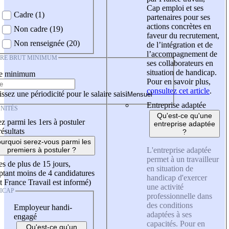
Cap emploi et ses
Cadre (1)
partenaires pour ses
actions concrètes en
Non cadre (19)
faveur du recrutement,
Non renseignée (20)
de l’intégration et de
l’accompagnement de
IRE BRUT MINIMUM
ses collaborateurs en
situation de handicap.
re minimum
Pour en savoir plus,
consultez cet article
.
ssez une périodicité pour le salaire saisi
Entreprise adaptée
NITÉS
Qu'est-ce qu'une
z parmi les 1ers à postuler
entreprise adaptée
résultats
?
urquoi serez-vous parmi les
L'entreprise adaptée
premiers à postuler ?
permet à un travailleur
es de plus de 15 jours,
en situation de
tant moins de 4 candidatures
handicap d'exercer
t France Travail est informé)
une activité
ICAP
professionnelle dans
des conditions
Employeur handi-
adaptées à ses
engagé
capacités. Pour en
Qu'est-ce qu'un