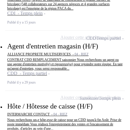
bricolage (548 collaborateurs sur 24 agences négoces et 4 grandes surfaces
bricolage) est l'enseigne de la région PACA du...
CDI - Temps plein
Publié il y a 15 jours
Ajouter cette offre à ma sélection
CDD
Temps partiel
Agent d'entretien magasin (H/F)
ALLIANCE PROPRETE MULTISERVICES -
04 - RIEZ
CONTRAT CDD REMPLACEMENT saisonnier Nous recherchons un agent ou
une agente d'entretien motivé(e) et rigoureux(se) pour rejoindre notre équipe. En tant
qu'agent d'entretien, vous serez responsable...
CDD - Temps partiel
Publié il y a 29 jours
Ajouter cette offre à ma sélection
Saisonnier
Temps plein
Hôte / Hôtesse de caisse (H/F)
INTERMARCHE CONTACT -
04 - RIEZ
Nous recherchons un-e hôte-esse de caisse pour un CDD jusqu'à fin Août. Prise de
poste immédiate Vous réalisez l'enregistrement des ventes et l'encaissement de
produits, d'articles au sein d'une...