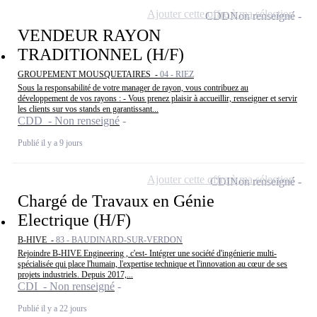
Ajouter cette offre à ma sélection
CDD
Non renseigné
VENDEUR RAYON
TRADITIONNEL (H/F)
GROUPEMENT MOUSQUETAIRES -
04 - RIEZ
Sous la responsabilité de votre manager de rayon, vous contribuez au
développement de vos rayons : - Vous prenez plaisir à accueillir, renseigner et servir
les clients sur vos stands en garantissant...
CDD - Non renseigné
Publié il y a 9 jours
Ajouter cette offre à ma sélection
CDI
Non renseigné
Chargé de Travaux en Génie
Electrique (H/F)
B-HIVE -
83 - BAUDINARD-SUR-VERDON
Rejoindre B-HIVE Engineering , c'est- Intégrer une société d'ingénierie multi-
spécialisée qui place l'humain, l'expertise technique et l'innovation au cœur de ses
projets industriels. Depuis 2017,...
CDI - Non renseigné
Publié il y a 22 jours