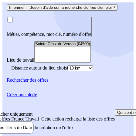
Imprimer
Besoin d'aide sur la recherche d'offres d'emploi ?
Métier, compétence, mot-clé, numéro d'offre
Lieu de travail
Distance autour du lieu choisi
Rechercher
des offres
Créer une alerte
Qui sont n
icher uniquement
 offres France Travail
Cette action recharge la liste des offres
les filtres de
Date de création
de l'offre