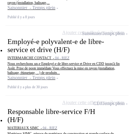
rayon (installation, balisage,...
Saisonnier - Temps plein
Publié il y a 8 jours
Ajouter cette offre à ma sélection
Saisonnier
Temps plein
Employé-e polyvalent-e de libre-
service et drive (H/F)
INTERMARCHE CONTACT -
04 - RIEZ
Nous recherchons un-e Employé-e de libre-service et Drive en CDD jusqu'à fin
Août. Prise de poste immédiate Vous effectuez la mise en rayon (installation,
balisage, étiquetage, ...) de produits...
Saisonnier - Temps plein
Publié il y a plus de 30 jours
Ajouter cette offre à ma sélection
CDI
Temps plein
Responsable libre-service F/H
(H/F)
MATERIAUX SIMC -
04 - RIEZ
Matériaux SIMC, négoce de matériaux de construction et grande surface de