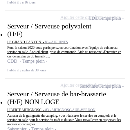
Publié il y a 16 jours
Ajouter cette offre à ma sélection
CDD
Temps plein
Serveur / Serveuse polyvalent
(H/F)
LE GRAND CANYON -
83 - AIGUINES
Pour la saison 2026 vous participerez en coordination avec l'équipe de cuisine au
service en salle. Accueil client, prise de commande. Aide au personnel d'entretien en
cas de surcharge du travail (3...
CDD - Temps plein
Publié il y a plus de 30 jours
Ajouter cette offre à ma sélection
Saisonnier
Temps plein
Serveur / Serveuse de bar-brasserie
(H/F) NON LOGE
LIBERTE ARTIGNOSC -
83 - ARTIGNOSC-SUR-VERDON
Au sein de la guinguette du camping, vous réaliserez le service au comptoir et le
service en salle pour le service du midi et du soir. Vous travaillerez en respectant les
normes et consignes...
Saisonnier - Temps plein