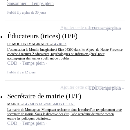
Saisonnier - Temps plein
Publié il y a plus de 30 jours
Ajouter cette offre à ma sélection
CDD
Temps plein
Éducateurs (trices) (H/F)
LE MOULIN IMAGINAIRE -
04 - RIEZ
L'association le Moulin Imaginaire à Riez 04500 dans les Alpes -de-Haute-Provence
cherche à recruter 2 éducateurs, psychologues ou infirmiers (ères) pour
accompagner des jeunes souffrant de troubles...
CDD - Temps plein
Publié il y a 12 jours
Ajouter cette offre à ma sélection
CDD
Temps plein
Secrétaire de mairie (H/F)
MAIRIE -
04 - MONTAGNAC-MONTPEZAT
La mairie de Montagnac-Montpezat recherche dans le cadre d'un remplacement un/e
secrétaire de mairie. Sous la directive des élus, la/le secrétaire de mairie met en
œuvre les politiques déclinées...
CDD - Temps plein