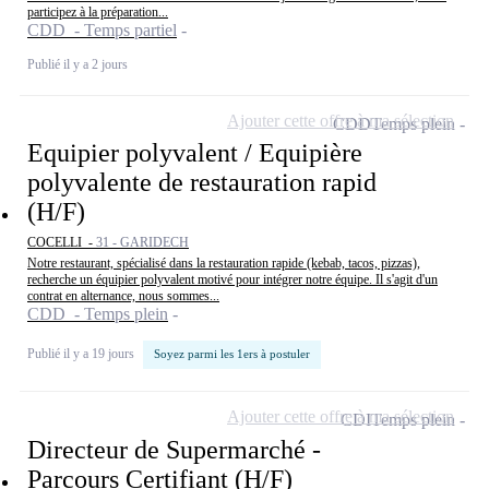
participez à la préparation...
CDD - Temps partiel
Publié il y a 2 jours
Ajouter cette offre à ma sélection
CDD
Temps plein
Equipier polyvalent / Equipière
polyvalente de restauration rapid
(H/F)
COCELLI -
31 - GARIDECH
Notre restaurant, spécialisé dans la restauration rapide (kebab, tacos, pizzas),
recherche un équipier polyvalent motivé pour intégrer notre équipe. Il s'agit d'un
contrat en alternance, nous sommes...
CDD - Temps plein
Publié il y a 19 jours
Soyez parmi les 1ers à postuler
Ajouter cette offre à ma sélection
CDI
Temps plein
Directeur de Supermarché -
Parcours Certifiant (H/F)