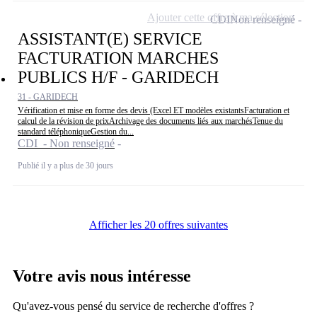
Ajouter cette offre à ma sélection
CDI
Non renseigné
ASSISTANT(E) SERVICE
FACTURATION MARCHES
PUBLICS H/F - GARIDECH
31 - GARIDECH
Vérification et mise en forme des devis (Excel ET modèles existantsFacturation et
calcul de la révision de prixArchivage des documents liés aux marchésTenue du
standard téléphoniqueGestion du...
CDI - Non renseigné
Publié il y a plus de 30 jours
Afficher les 20 offres suivantes
Votre avis nous intéresse
Qu'avez-vous pensé du service de recherche d'offres ?