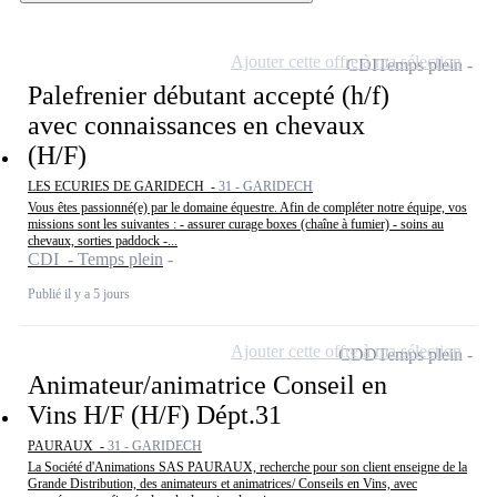
Ajouter cette offre à ma sélection
CDI
Temps plein
Palefrenier débutant accepté (h/f)
avec connaissances en chevaux
(H/F)
LES ECURIES DE GARIDECH -
31 - GARIDECH
Vous êtes passionné(e) par le domaine équestre. Afin de compléter notre équipe, vos
missions sont les suivantes : - assurer curage boxes (chaîne à fumier) - soins au
chevaux, sorties paddock -...
CDI - Temps plein
Publié il y a 5 jours
Ajouter cette offre à ma sélection
CDD
Temps plein
Animateur/animatrice Conseil en
Vins H/F (H/F) Dépt.31
PAURAUX -
31 - GARIDECH
La Société d'Animations SAS PAURAUX, recherche pour son client enseigne de la
Grande Distribution, des animateurs et animatrices/ Conseils en Vins, avec