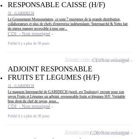
RESPONSABLE CAISSE (H/F)
31 - GARIDECH
Le Groupement Mousquetaires, ce sont 7 enseignes de la grande distribution,
collaborateurs et plus de chefs d'entreprise indépendants !Intermarché & Netto fait
du mieux manger accessible à tous une...
CDI - Non renseigné
Publié il y a plus de 30 jours
Ajouter cette offre à ma sélection
CDI
Non renseigné
ADJOINT RESPONSABLE
FRUITS ET LEGUMES (H/F)
31 - GARIDECH
Le magasin Intermarché de GARIDECH (nord- est Toulouse), recrute pour son
rayon Fruits et Légumes un adjoint -responsable fruits et légumes H/F. Veritable
bras droit du chef de rayon, nous...
CDI - Non renseigné
Publié il y a plus de 30 jours
Ajouter cette offre à ma sélection
CDD
Non renseigné