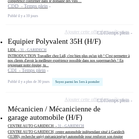
compétence confirmée dans le domaine des vins....
CDD - Temps plein
Publié il y a 10 jours
Ajouter cette offre à ma sélection
CDI
Temps plein
Equipier Polyvalent 35H (H/F)
LIDL -
31 - GARIDECH
INTRODUCTION Travailler chez Lidl, c'est bien plus qu'un job ! C'est permettre à
nos clients d'avoir la meilleure expérience possible dans nos supermarchés ! En
rejoignant notre équipe, tu...
CDI - Temps plein
Publié il y a plus de 30 jours
Soyez parmi les 1ers à postuler
Ajouter cette offre à ma sélection
CDI
Temps plein
Mécanicien / Mécanicienne de
garage automobile (H/F)
CENTRE AUTO GARIDECH -
31 - GARIDECH
CENTRE AUTO GARIDECH, centre automobile indépendant situé à Garidech
(31380), recherche un(e) mécanicien(ne) automobile pour renforcer son équipe