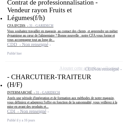
Contrat de professionnalisation -
Vendeur rayon Fruits et
Légumes(f/h)
CFA IFCDIS -
31 - GARIDECH
Vous souhaitez travailler en magasin, au contact des clients, et apprendre un métier
dynamique au cœur de l'alimentaire ? Bonne nouvelle : notre CFA vous forme et
vous accompagne tout au long de...
CDD - Non renseigné
Publié hier
Ajouter cette offre à ma sélection
CDI
Non renseigné
- CHARCUTIER-TRAITEUR
(H/F)
INTERMARCHÉ -
31 - GARIDECH
Après une période d'intégration et de formation aux méthodes de notre magasin,
vous définirez et adapterez l'offre en fonction de la saisonnalité, vous veillerez à la
mise en avant des produits et...
CDI - Non renseigné
Publié il y a 16 jours