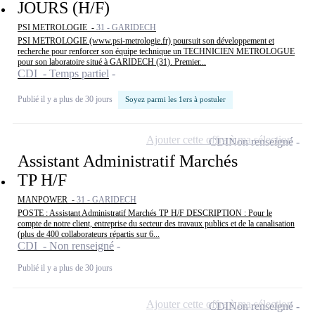
JOURS (H/F)
PSI METROLOGIE -
31 - GARIDECH
PSI METROLOGIE (www.psi-metrologie.fr) poursuit son développement et
recherche pour renforcer son équipe technique un TECHNICIEN METROLOGUE
pour son laboratoire situé à GARIDECH (31). Premier...
CDI - Temps partiel
Publié il y a plus de 30 jours
Soyez parmi les 1ers à postuler
Ajouter cette offre à ma sélection
CDI
Non renseigné
Assistant Administratif Marchés
TP H/F
MANPOWER -
31 - GARIDECH
POSTE : Assistant Administratif Marchés TP H/F DESCRIPTION : Pour le
compte de notre client, entreprise du secteur des travaux publics et de la canalisation
(plus de 400 collaborateurs répartis sur 6...
CDI - Non renseigné
Publié il y a plus de 30 jours
Ajouter cette offre à ma sélection
CDI
Non renseigné