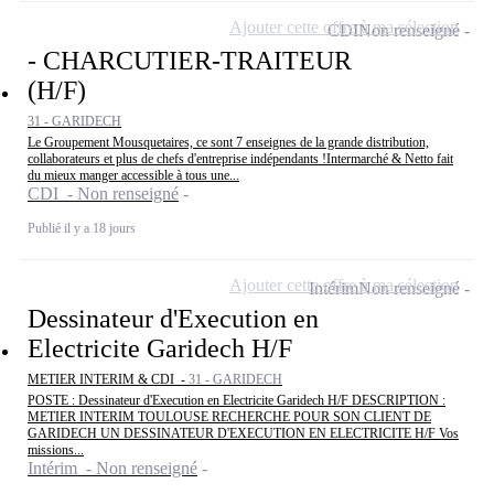
Ajouter cette offre à ma sélection
CDI
Non renseigné
- CHARCUTIER-TRAITEUR
(H/F)
31 - GARIDECH
Le Groupement Mousquetaires, ce sont 7 enseignes de la grande distribution,
collaborateurs et plus de chefs d'entreprise indépendants !Intermarché & Netto fait
du mieux manger accessible à tous une...
CDI - Non renseigné
Publié il y a 18 jours
Ajouter cette offre à ma sélection
Intérim
Non renseigné
Dessinateur d'Execution en
Electricite Garidech H/F
METIER INTERIM & CDI -
31 - GARIDECH
POSTE : Dessinateur d'Execution en Electricite Garidech H/F DESCRIPTION :
METIER INTERIM TOULOUSE RECHERCHE POUR SON CLIENT DE
GARIDECH UN DESSINATEUR D'EXECUTION EN ELECTRICITE H/F Vos
missions...
Intérim - Non renseigné