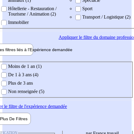
animaux (1)
Spectacle
Hôtellerie - Restauration /
Sport
Tourisme / Animation (2)
Transport / Logistique (2)
Immobilier
Appliquer
le filtre du domaine professi
es filtres liés à l'
Expérience
demandée
ience demandée
Moins de 1 an (1)
De 1 à 3 ans (4)
Plus de 3 ans
Non renseignée (5)
er
le filtre de l'expérience demandée
Plus De
Filtres
IFICATION
par France travail,