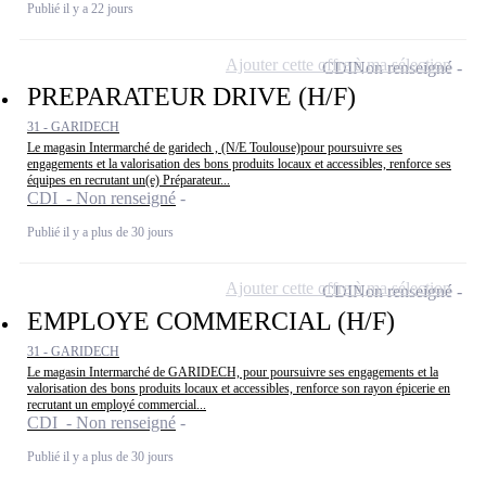
Publié il y a 22 jours
Ajouter cette offre à ma sélection
CDI
Non renseigné
PREPARATEUR DRIVE (H/F)
31 - GARIDECH
Le magasin Intermarché de garidech , (N/E Toulouse)pour poursuivre ses
engagements et la valorisation des bons produits locaux et accessibles, renforce ses
équipes en recrutant un(e) Préparateur...
CDI - Non renseigné
Publié il y a plus de 30 jours
Ajouter cette offre à ma sélection
CDI
Non renseigné
EMPLOYE COMMERCIAL (H/F)
31 - GARIDECH
Le magasin Intermarché de GARIDECH, pour poursuivre ses engagements et la
valorisation des bons produits locaux et accessibles, renforce son rayon épicerie en
recrutant un employé commercial...
CDI - Non renseigné
Publié il y a plus de 30 jours