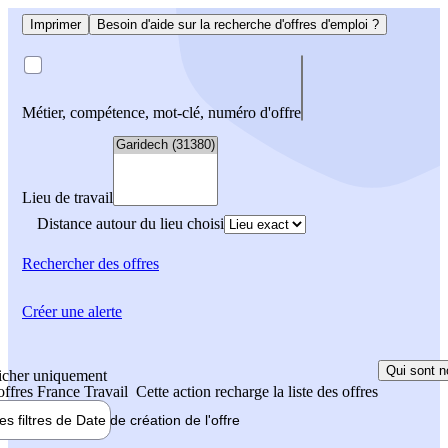
Imprimer
Besoin d'aide sur la recherche d'offres d'emploi ?
Métier, compétence, mot-clé, numéro d'offre
Lieu de travail
Distance autour du lieu choisi
Rechercher
des offres
Créer une alerte
Qui sont n
icher uniquement
 offres France Travail
Cette action recharge la liste des offres
les filtres de
Date de création
de l'offre