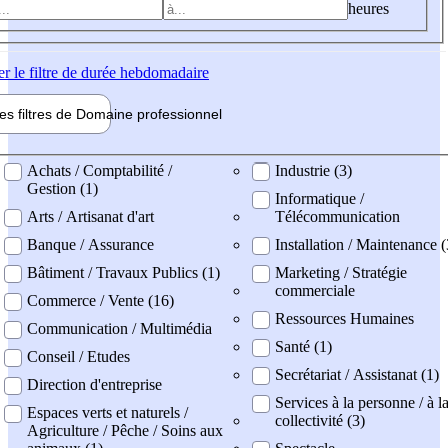
heures
er
le filtre de durée hebdomadaire
les filtres de
Domaine pro
fessionnel
ne professionel
Achats / Comptabilité /
Industrie (3)
Gestion (1)
Informatique /
Arts / Artisanat d'art
Télécommunication
Banque / Assurance
Installation / Maintenance (
Bâtiment / Travaux Publics (1)
Marketing / Stratégie
commerciale
Commerce / Vente (16)
Ressources Humaines
Communication / Multimédia
Santé (1)
Conseil / Etudes
Secrétariat / Assistanat (1)
Direction d'entreprise
Services à la personne / à l
Espaces verts et naturels /
collectivité (3)
Agriculture / Pêche / Soins aux