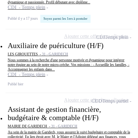
dynamique et passionnée. Profil débutant avec diplôme...
CDI - Temps plein
Publié il y a 17 jours
Soyez parmi les 1ers à postuler
Ajouter cette offre à ma sélection
CDI
Temps plein
Auxiliaire de puériculture (H/F)
LES GIROUETTES -
31 - GARIDECH
Nous sommes à la recherche d'une personne motivée et dynamique pour intégrer
notre équipe au sein de notre micro-crèche. Vos missions : - Accueillir les familles, -
Accompagner les enfants dans...
CDI - Temps plein
Publié hier
Ajouter cette offre à ma sélection
CDD
Temps partiel
Assistant de gestion financière,
budgétaire & comptable (H/F)
MAIRIE DE GARIDECH -
31 - GARIDECH
Au sein de la mairie de Garidech, vous assurez le suivi budgétaire et comptable de la
collectivité. En lien étroit avec M. le Maire et l'Adjoint délégué aux finances, vous