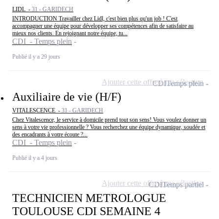
LIDL -
31 - GARIDECH
INTRODUCTION Travailler chez Lidl, c'est bien plus qu'un job ! C'est
accompagner une équipe pour développer ses compétences afin de satisfaire au
mieux nos clients. En rejoignant notre équipe, tu...
CDI - Temps plein
Publié il y a 29 jours
Ajouter cette offre à ma sélection
CDI
Temps plein
Auxiliaire de vie (H/F)
VITALESCENCE -
31 - GARIDECH
Chez Vitalescence, le service à domicile prend tout son sens! Vous voulez donner un
sens à votre vie professionnelle ? Vous recherchez une équipe dynamique, soudée et
des encadrants à votre écoute ?...
CDI - Temps plein
Publié il y a 4 jours
Ajouter cette offre à ma sélection
CDI
Temps partiel
TECHNICIEN METROLOGUE
TOULOUSE CDI SEMAINE 4