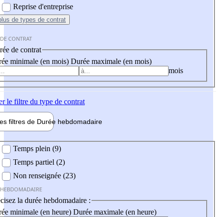
Reprise d'entreprise
plus
de types de contrat
 DE CONTRAT
ée de contrat
ée minimale (en mois)
Durée maximale (en mois)
mois
er
le filtre du type de contrat
les filtres de
Durée hebdo
madaire
 hebdomadaire
Temps plein (9)
Temps partiel (2)
Non renseignée (23)
 HEBDOMADAIRE
cisez la durée hebdomadaire :
ée minimale (en heure)
Durée maximale (en heure)