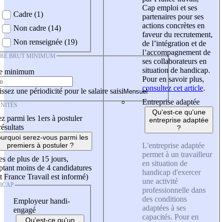
Cap emploi et ses
Cadre (1)
partenaires pour ses
actions concrètes en
Non cadre (14)
faveur du recrutement,
Non renseignée (19)
de l’intégration et de
l’accompagnement de
IRE BRUT MINIMUM
ses collaborateurs en
situation de handicap.
re minimum
Pour en savoir plus,
consultez cet article
.
ssez une périodicité pour le salaire saisi
Entreprise adaptée
NITÉS
Qu'est-ce qu'une
z parmi les 1ers à postuler
entreprise adaptée
résultats
?
urquoi serez-vous parmi les
L'entreprise adaptée
premiers à postuler ?
permet à un travailleur
es de plus de 15 jours,
en situation de
tant moins de 4 candidatures
handicap d'exercer
t France Travail est informé)
une activité
ICAP
professionnelle dans
des conditions
Employeur handi-
adaptées à ses
engagé
capacités. Pour en
Qu'est-ce qu'un