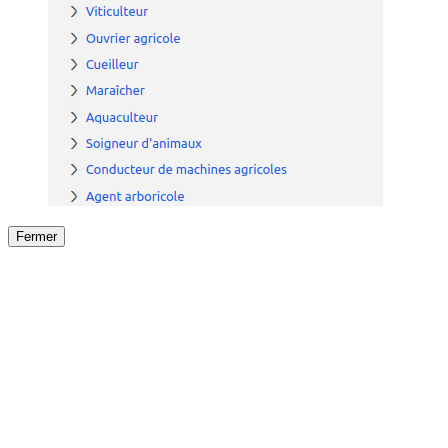
Fermer
Fermer
le détail de l'offre
/
Offre
sur
Offre précéden