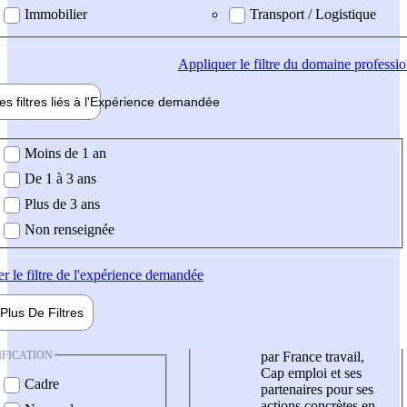
Immobilier
Transport / Logistique
Appliquer
le filtre du domaine professi
es filtres liés à l'
Expérience
demandée
ience demandée
Moins de 1 an
De 1 à 3 ans
Plus de 3 ans
Non renseignée
er
le filtre de l'expérience demandée
Plus De
Filtres
IFICATION
par France travail,
Cap emploi et ses
Cadre
partenaires pour ses
actions concrètes en