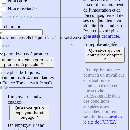
Non cadre
faveur du recrutement,
Non renseignée
de l’intégration et de
l’accompagnement de
IRE BRUT MINIMUM
ses collaborateurs en
situation de handicap.
re minimum
Pour en savoir plus,
consultez cet article
.
ssez une périodicité pour le salaire saisi
Entreprise adaptée
NITÉS
Qu'est-ce qu'une
z parmi les 1ers à postuler
entreprise adaptée
?
urquoi serez-vous parmi les
premiers à postuler ?
L'entreprise adaptée
es de plus de 15 jours,
permet à un travailleur
tant moins de 4 candidatures
en situation de
t France Travail est informé)
handicap d'exercer
ICAP
une activité
professionnelle dans
Employeur handi-
des conditions
engagé
adaptées à ses
Qu'est-ce qu'un
capacités. Pour en
employeur handi-
savoir plus,
consultez
engagé ?
le site de l’UNEA
.
Un employeur handi-