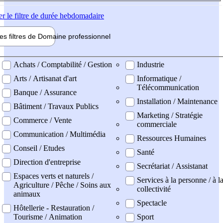
er
le filtre de durée hebdomadaire
les filtres de
Domaine pro
fessionnel
ne professionel
Achats / Comptabilité / Gestion
Industrie
Arts / Artisanat d'art
Informatique /
Télécommunication
Banque / Assurance
Installation / Maintenance
Bâtiment / Travaux Publics
Marketing / Stratégie
Commerce / Vente
commerciale
Communication / Multimédia
Ressources Humaines
Conseil / Etudes
Santé
Direction d'entreprise
Secrétariat / Assistanat
Espaces verts et naturels /
Services à la personne / à l
Agriculture / Pêche / Soins aux
collectivité
animaux
Spectacle
Hôtellerie - Restauration /
Tourisme / Animation
Sport