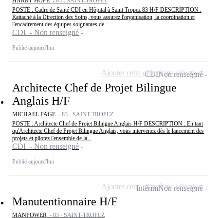
HARRY HOPE -
83 - SAINT-TROPEZ
POSTE : Cadre de Santé CDI en Hôpital à Saint Tropez 83 H/F DESCRIPTION :
Rattaché à la Direction des Soins, vous assurez l'organisation, la coordination et
l'encadrement des équipes soignantes de...
CDI - Non renseigné
Publié aujourd'hui
Ajouter cette offre à ma sélection
CDI
Non renseigné
Architecte Chef de Projet Bilingue
Anglais H/F
MICHAEL PAGE -
83 - SAINT-TROPEZ
POSTE : Architecte Chef de Projet Bilingue Anglais H/F DESCRIPTION : En tant
qu'Architecte Chef de Projet Bilingue Anglais, vous intervenez dès le lancement des
projets et pilotez l'ensemble de la...
CDI - Non renseigné
Publié aujourd'hui
Ajouter cette offre à ma sélection
Intérim
Non renseigné
Manutentionnaire H/F
MANPOWER -
83 - SAINT-TROPEZ