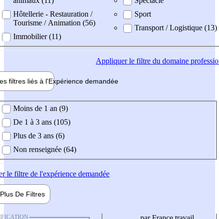
animaux (11)
Spectacle
Hôtellerie - Restauration /
Sport
Tourisme / Animation (56)
Transport / Logistique (13)
Immobilier (11)
Appliquer
le filtre du domaine professi
es filtres liés à l'
Expérience
demandée
ience demandée
Moins de 1 an (9)
De 1 à 3 ans (105)
Plus de 3 ans (6)
Non renseignée (64)
er
le filtre de l'expérience demandée
Plus De
Filtres
IFICATION
par France travail,