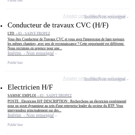
Publié hier
Ajouter cette offre à ma sélection
Intérim
Non renseigné
Conducteur de travaux CVC (H/F)
LTD -
83 - SAINT-TROPEZ
Vous êtes Conducteur de Travaux CVC et vous avez l'impression de faire toujours
les mêmes chantiers, avec peu de reconnaissance ? Cette opportunité est différente.
Nous recrutons en urgence pour une...
Intérim - Non renseigné
Publié hier
Ajouter cette offre à ma sélection
Intérim
Non renseigné
Electricien H/F
SAMSIC EMPLOI -
83 - SAINT-TROPEZ
POSTE : Electricien H/F DESCRIPTION : Recherchons un électricien expérimenté
pour un poste dynamique au sein d'une entreprise leader du secteur du BTP. Vous
interviendrez principalement sur des...
Intérim - Non renseigné
Publié hier