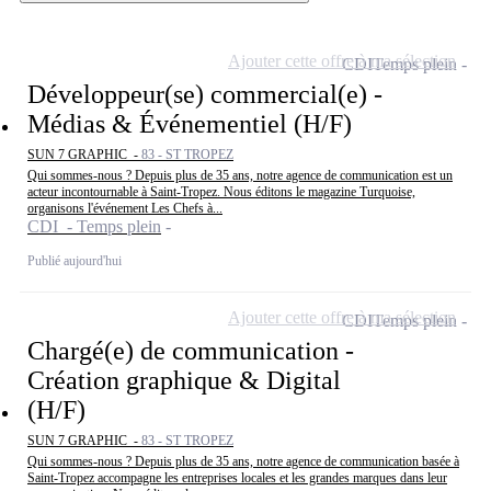
Ajouter cette offre à ma sélection
CDI
Temps plein
Développeur(se) commercial(e) -
Médias & Événementiel (H/F)
SUN 7 GRAPHIC -
83 - ST TROPEZ
Qui sommes-nous ? Depuis plus de 35 ans, notre agence de communication est un
acteur incontournable à Saint-Tropez. Nous éditons le magazine Turquoise,
organisons l'événement Les Chefs à...
CDI - Temps plein
Publié aujourd'hui
Ajouter cette offre à ma sélection
CDI
Temps plein
Chargé(e) de communication -
Création graphique & Digital
(H/F)
SUN 7 GRAPHIC -
83 - ST TROPEZ
Qui sommes-nous ? Depuis plus de 35 ans, notre agence de communication basée à
Saint-Tropez accompagne les entreprises locales et les grandes marques dans leur