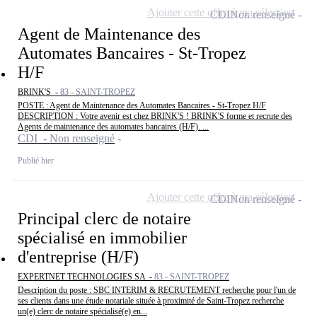
Ajouter cette offre à ma sélection
CDI
Non renseigné
Agent de Maintenance des
Automates Bancaires - St-Tropez
H/F
BRINK'S -
83 - SAINT-TROPEZ
POSTE : Agent de Maintenance des Automates Bancaires - St-Tropez H/F
DESCRIPTION : Votre avenir est chez BRINK'S ! BRINK'S forme et recrute des
Agents de maintenance des automates bancaires (H/F). ...
CDI - Non renseigné
Publié hier
Ajouter cette offre à ma sélection
CDI
Non renseigné
Principal clerc de notaire
spécialisé en immobilier
d'entreprise (H/F)
EXPERTNET TECHNOLOGIES SA -
83 - SAINT-TROPEZ
Description du poste : SBC INTERIM & RECRUTEMENT recherche pour l'un de
ses clients dans une étude notariale située à proximité de Saint-Tropez recherche
un(e) clerc de notaire spécialisé(e) en...