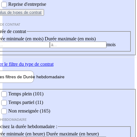
Reprise d'entreprise
plus
de types de contrat
 DE CONTRAT
ée de contrat
ée minimale (en mois)
Durée maximale (en mois)
mois
er
le filtre du type de contrat
les filtres de
Durée hebdo
madaire
 hebdomadaire
Temps plein (101)
Temps partiel (11)
Non renseignée (165)
 HEBDOMADAIRE
cisez la durée hebdomadaire :
ée minimale (en heure)
Durée maximale (en heure)