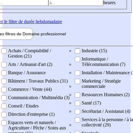
heures
er
le filtre de durée hebdomadaire
les filtres de
Domaine pro
fessionnel
ne professionel
Achats / Comptabilité /
Industrie (15)
Gestion (21)
Informatique /
Arts / Artisanat d'art (2)
Télécommunication (7)
Banque / Assurance
Installation / Maintenance 
Bâtiment / Travaux Publics (31)
Marketing / Stratégie
commerciale
Commerce / Vente (44)
Ressources Humaines (2)
Communication / Multimédia (3)
Santé (17)
Conseil / Etudes
Secrétariat / Assistanat (4)
Direction d'entreprise (1)
Services à la personne / à l
Espaces verts et naturels /
collectivité (29)
Agriculture / Pêche / Soins aux