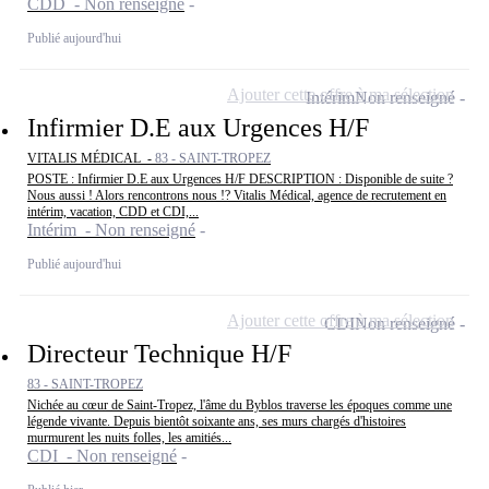
CDD - Non renseigné
Publié aujourd'hui
Ajouter cette offre à ma sélection
Intérim
Non renseigné
Infirmier D.E aux Urgences H/F
VITALIS MÉDICAL -
83 - SAINT-TROPEZ
POSTE : Infirmier D.E aux Urgences H/F DESCRIPTION : Disponible de suite ?
Nous aussi ! Alors rencontrons nous !? Vitalis Médical, agence de recrutement en
intérim, vacation, CDD et CDI,...
Intérim - Non renseigné
Publié aujourd'hui
Ajouter cette offre à ma sélection
CDI
Non renseigné
Directeur Technique H/F
83 - SAINT-TROPEZ
Nichée au cœur de Saint-Tropez, l'âme du Byblos traverse les époques comme une
légende vivante. Depuis bientôt soixante ans, ses murs chargés d'histoires
murmurent les nuits folles, les amitiés...
CDI - Non renseigné