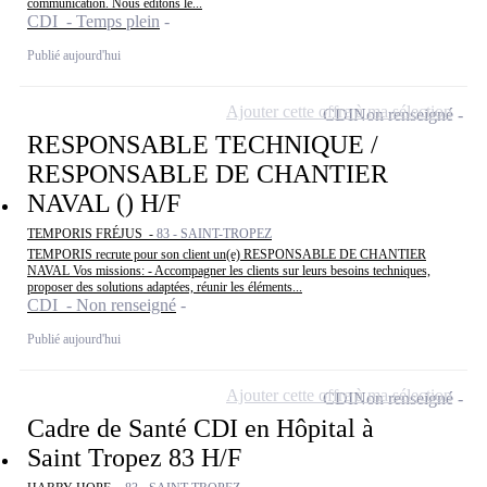
communication. Nous éditons le...
CDI - Temps plein
Publié aujourd'hui
Ajouter cette offre à ma sélection
CDI
Non renseigné
RESPONSABLE TECHNIQUE /
RESPONSABLE DE CHANTIER
NAVAL () H/F
TEMPORIS FRÉJUS -
83 - SAINT-TROPEZ
TEMPORIS recrute pour son client un(e) RESPONSABLE DE CHANTIER
NAVAL Vos missions: - Accompagner les clients sur leurs besoins techniques,
proposer des solutions adaptées, réunir les éléments...
CDI - Non renseigné
Publié aujourd'hui
Ajouter cette offre à ma sélection
CDI
Non renseigné
Cadre de Santé CDI en Hôpital à
Saint Tropez 83 H/F