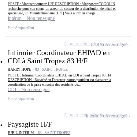
POSTE : Manutentionnaire H/F DESCRIPTION : Manpower COGOLIN
recherche pour son client, un acteur du secteur de la distribution de détail et
spécialisée, un Manutentionnaire (H/F) Vous aurez en charge...
Intérim - Non renseigné
Publié aujourd'hui
Ajouter cette offre à ma sélection
CDI
Non renseigné
Infirmier Coordinateur EHPAD en
CDI à Saint Tropez 83 H/F
HARRY HOPE -
83 - SAINT-TROPEZ
POSTE : Infirmier Coordinateur EHPAD en CDI à Saint Tropez 83 H/F
DESCRIPTION : Rattaché au Directeur, votre quotidien est d'assurer la
coordination de la prise en soins des résidents de...
CDI - Non renseigné
Publié aujourd'hui
Ajouter cette offre à ma sélection
Intérim
Non renseigné
Paysagiste H/F
JUBIL INTÉRIM -
83 - SAINT-TROPEZ