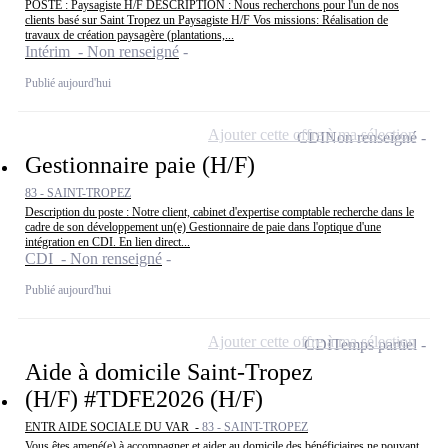
POSTE : Paysagiste H/F DESCRIPTION : Nous recherchons pour l'un de nos
clients basé sur Saint Tropez un Paysagiste H/F Vos missions: Réalisation de
travaux de création paysagère (plantations,...
Intérim - Non renseigné
Publié aujourd'hui
Ajouter cette offre à ma sélection
CDI
Non renseigné
Gestionnaire paie (H/F)
83 - SAINT-TROPEZ
Description du poste : Notre client, cabinet d'expertise comptable recherche dans le
cadre de son développement un(e) Gestionnaire de paie dans l'optique d'une
intégration en CDI. En lien direct...
CDI - Non renseigné
Publié aujourd'hui
Ajouter cette offre à ma sélection
CDI
Temps partiel
Aide à domicile Saint-Tropez
(H/F) #TDFE2026 (H/F)
ENTR AIDE SOCIALE DU VAR -
83 - SAINT-TROPEZ
Vous êtes amené(e) à accompagner et aider au domicile des bénéficiaires ne pouvant