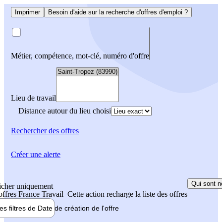
Imprimer
Besoin d'aide sur la recherche d'offres d'emploi ?
Métier, compétence, mot-clé, numéro d'offre
Lieu de travail
Distance autour du lieu choisi
Rechercher
des offres
Créer une alerte
Qui sont n
icher uniquement
 offres France Travail
Cette action recharge la liste des offres
les filtres de
Date de création
de l'offre