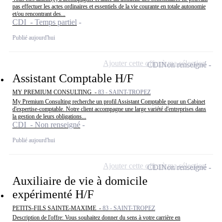
pas effectuer les actes ordinaires et essentiels de la vie courante en totale autonomie
et/ou rencontrant des...
CDI - Temps partiel
Publié aujourd'hui
Ajouter cette offre à ma sélection
CDI
Non renseigné
Assistant Comptable H/F
MY PREMIUM CONSULTING -
83 - SAINT-TROPEZ
My Premium Consulting recherche un profil Assistant Comptable pour un Cabinet
d'expertise-comptable. Notre client accompagne une large variété d'entreprises dans
la gestion de leurs obligations...
CDI - Non renseigné
Publié aujourd'hui
Ajouter cette offre à ma sélection
CDI
Non renseigné
Auxiliaire de vie à domicile
expérimenté H/F
PETITS-FILS SAINTE-MAXIME -
83 - SAINT-TROPEZ
Description de l'offre: Vous souhaitez donner du sens à votre carrière en