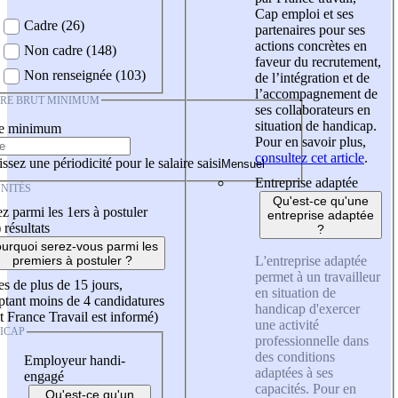
Cap emploi et ses
Cadre (26)
partenaires pour ses
actions concrètes en
Non cadre (148)
faveur du recrutement,
Non renseignée (103)
de l’intégration et de
l’accompagnement de
IRE BRUT MINIMUM
ses collaborateurs en
situation de handicap.
re minimum
Pour en savoir plus,
consultez cet article
.
ssez une périodicité pour le salaire saisi
Entreprise adaptée
NITÉS
Qu'est-ce qu'une
z parmi les 1ers à postuler
entreprise adaptée
)
résultats
?
urquoi serez-vous parmi les
L'entreprise adaptée
premiers à postuler ?
permet à un travailleur
es de plus de 15 jours,
en situation de
tant moins de 4 candidatures
handicap d'exercer
t France Travail est informé)
une activité
ICAP
professionnelle dans
des conditions
Employeur handi-
adaptées à ses
engagé
capacités. Pour en
Qu'est-ce qu'un