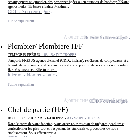
accompagnant au quotidien des personnes âgées ou en situation de handicap ? Notre
agence Petits-fils basée à Sainte-Maxime...
CDI - Non renseigné
Publié aujourd'hui
Ajouter cette offre à ma sélection
Intérim
Non renseigné
Plombier/ Plombiere H/F
TEMPORIS FRÉJUS -
83 - SAINT-TROPEZ
Temporis FREJUS agence d'emploi (CDD,, intérim), révélateur de compétences et à
l'écoute de vos envies professionnelles recherche pour un de ses clients un plombier
H/F Vos missions: Effectuer des...
Intérim - Non renseigné
Publié aujourd'hui
Ajouter cette offre à ma sélection
CDD
Non renseigné
Chef de partie (H/F)
HÔTEL DE PARIS SAINT-TROPEZ -
83 - SAINT-TROPEZ
Dans le cadre de votre fonction, vous aurez pour mission de préparer, produire et
confectionner les plats tout en respectant les standards et procédures de notre
établissement. Vous effectuerez la...