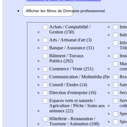
Afficher les filtres de
Domaine pro
fessionnel
Domaine professionel
Achats / Comptabilité /
Imm
Gestion (150)
Indu
Arts / Artisanat d'art (3)
Info
Banque / Assurance (31)
Tél
Bâtiment / Travaux
Inst
Publics (292)
Mark
Commerce / Vente (251)
com
Communication / Multimédia (8)
Res
Conseil / Etudes (14)
San
Direction d'entreprise (16)
Secr
Espaces verts et naturels /
Serv
Agriculture / Pêche / Soins aux
coll
animaux (22)
Spec
Hôtellerie - Restauration /
Spo
Tourisme / Animation (108)