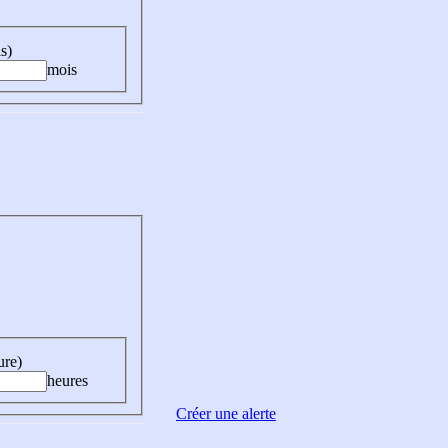
s)
mois
ure)
heures
Créer une alerte