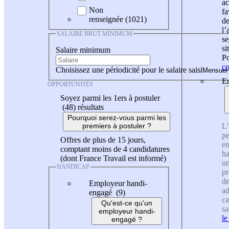
ac
Non
fa
renseignée (1021)
de
l
SALAIRE BRUT MINIMUM
se
si
Salaire minimum
Po
co
Choisissez une périodicité pour le salaire saisi
En
OPPORTUNITÉS
Soyez parmi les 1ers à postuler
(48)
résultats
Pourquoi serez-vous parmi les
L'
premiers à postuler ?
pe
Offres de plus de 15 jours,
en
comptant moins de 4 candidatures
ha
(dont France Travail est informé)
un
HANDICAP
pr
de
Employeur handi-
ad
engagé (9)
ca
Qu'est-ce qu'un
sa
employeur handi-
le
engagé ?