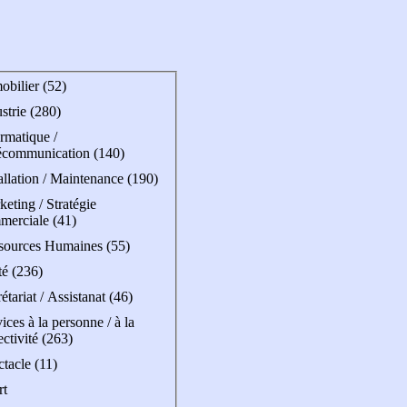
obilier (52)
strie (280)
rmatique /
écommunication (140)
allation / Maintenance (190)
eting / Stratégie
merciale (41)
sources Humaines (55)
té (236)
étariat / Assistanat (46)
ices à la personne / à la
ectivité (263)
tacle (11)
rt