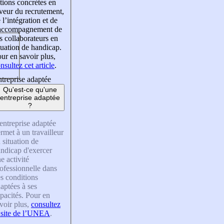
tions concrètes en
veur du recrutement,
 l’intégration et de
’accompagnement de
s collaborateurs en
tuation de handicap.
ur en savoir plus,
nsultez cet article
.
treprise adaptée
Qu'est-ce qu'une
entreprise adaptée
?
entreprise adaptée
rmet à un travailleur
 situation de
ndicap d'exercer
e activité
ofessionnelle dans
s conditions
aptées à ses
pacités. Pour en
voir plus,
consultez
 site de l’UNEA
.