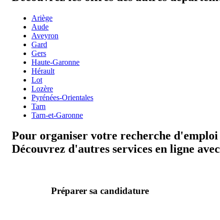
Ariège
Aude
Aveyron
Gard
Gers
Haute-Garonne
Hérault
Lot
Lozère
Pyrénées-Orientales
Tarn
Tarn-et-Garonne
Pour organiser votre recherche d'emploi 
Découvrez d'autres services en ligne avec 
Préparer sa candidature