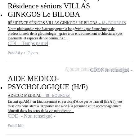
Résidence séniors VILLAS
GINKGOS Le BILOBA
RÉSIDENCE SÉNIORS VILLAS GINKGOS LE BILOBA -
18 - BOURGES
Notre philosophie vise à accompagner la longévité : - par à une équipe de
professionnels de la gérontologie - grâce à un environnement architectural (des
logements et espaces de vie communs :...
CDI - Temps partiel
Publié il y a 17 jours
Ajouter cette offre à ma sélection
CDD
Non renseigné
AIDE MEDICO-
PSYCHOLOGIQUE (H/F)
ADECCO MEDICAL -
18 - BOURGES
En tant qu'AMP en Établissement et Service d'Aide par le Travail (ESAT), vos
missions consistent à :Apporter une aide à la personne et un accompagnement
éducatif dans les actes de la vie quotidienne...
CDD - Non renseigné
Publié hier