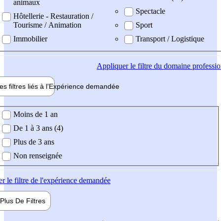
animaux
Spectacle
Hôtellerie - Restauration /
Tourisme / Animation
Sport
Immobilier
Transport / Logistique
Appliquer
le filtre du domaine professi
es filtres liés à l'
Expérience
demandée
ience demandée
Moins de 1 an
De 1 à 3 ans (4)
Plus de 3 ans
Non renseignée
er
le filtre de l'expérience demandée
Plus De
Filtres