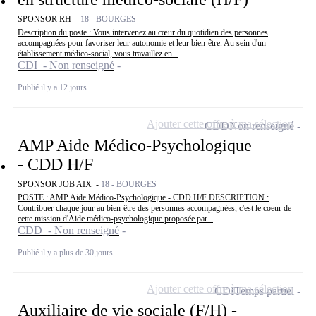
SPONSOR RH -
18 - BOURGES
Description du poste : Vous intervenez au cœur du quotidien des personnes
accompagnées pour favoriser leur autonomie et leur bien-être. Au sein d'un
établissement médico-social, vous travaillez en...
CDI - Non renseigné
Publié il y a 12 jours
Ajouter cette offre à ma sélection
CDD
Non renseigné
AMP Aide Médico-Psychologique
- CDD H/F
SPONSOR JOB AIX -
18 - BOURGES
POSTE : AMP Aide Médico-Psychologique - CDD H/F DESCRIPTION :
Contribuer chaque jour au bien-être des personnes accompagnées, c'est le coeur de
cette mission d'Aide médico-psychologique proposée par...
CDD - Non renseigné
Publié il y a plus de 30 jours
Ajouter cette offre à ma sélection
CDI
Temps partiel
Auxiliaire de vie sociale (F/H) -