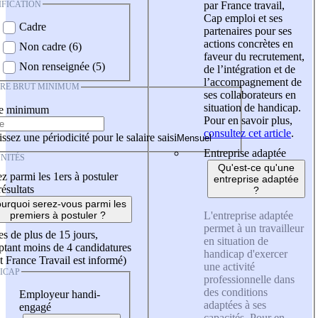
IFICATION
par France travail,
Cap emploi et ses
Cadre
partenaires pour ses
actions concrètes en
Non cadre (6)
faveur du recrutement,
Non renseignée (5)
de l’intégration et de
l’accompagnement de
IRE BRUT MINIMUM
ses collaborateurs en
situation de handicap.
re minimum
Pour en savoir plus,
consultez cet article
.
ssez une périodicité pour le salaire saisi
Entreprise adaptée
NITÉS
Qu'est-ce qu'une
z parmi les 1ers à postuler
entreprise adaptée
résultats
?
urquoi serez-vous parmi les
L'entreprise adaptée
premiers à postuler ?
permet à un travailleur
es de plus de 15 jours,
en situation de
tant moins de 4 candidatures
handicap d'exercer
t France Travail est informé)
une activité
ICAP
professionnelle dans
des conditions
Employeur handi-
adaptées à ses
engagé
capacités. Pour en