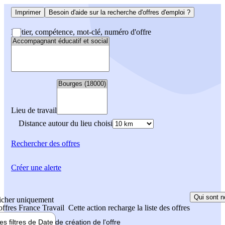
Imprimer
Besoin d'aide sur la recherche d'offres d'emploi ?
Métier, compétence, mot-clé, numéro d'offre
Lieu de travail
Distance autour du lieu choisi
Rechercher
des offres
Créer une alerte
Qui sont n
icher uniquement
 offres France Travail
Cette action recharge la liste des offres
les filtres de
Date de création
de l'offre