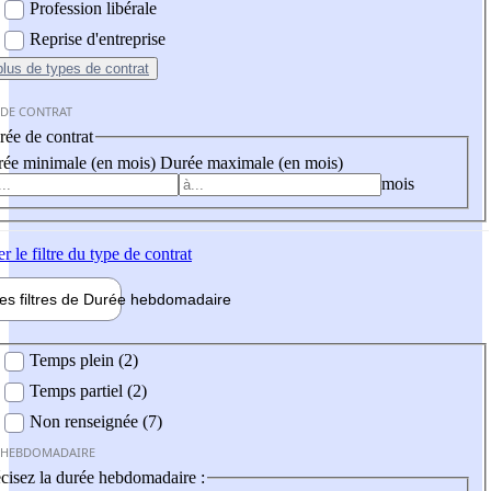
Profession libérale
Reprise d'entreprise
plus
de types de contrat
 DE CONTRAT
ée de contrat
ée minimale (en mois)
Durée maximale (en mois)
mois
er
le filtre du type de contrat
les filtres de
Durée hebdo
madaire
 hebdomadaire
Temps plein (2)
Temps partiel (2)
Non renseignée (7)
 HEBDOMADAIRE
cisez la durée hebdomadaire :