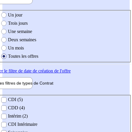
e création de l'offre
Un jour
Trois jours
Une semaine
Deux semaines
Un mois
Toutes les offres
er
le filtre de date de création de l'offre
les filtres de types de
Contrat
de contrat
CDI (5)
CDD (4)
Intérim (2)
CDI Intérimaire