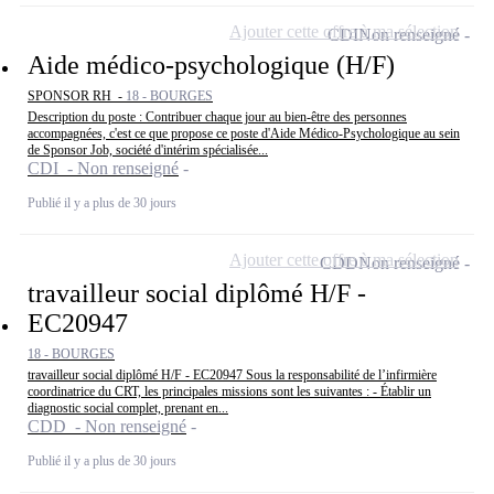
Ajouter cette offre à ma sélection
CDI
Non renseigné
Aide médico-psychologique (H/F)
SPONSOR RH -
18 - BOURGES
Description du poste : Contribuer chaque jour au bien-être des personnes
accompagnées, c'est ce que propose ce poste d'Aide Médico-Psychologique au sein
de Sponsor Job, société d'intérim spécialisée...
CDI - Non renseigné
Publié il y a plus de 30 jours
Ajouter cette offre à ma sélection
CDD
Non renseigné
travailleur social diplômé H/F -
EC20947
18 - BOURGES
travailleur social diplômé H/F - EC20947 Sous la responsabilité de l’infirmière
coordinatrice du CRT, les principales missions sont les suivantes : - Établir un
diagnostic social complet, prenant en...
CDD - Non renseigné
Publié il y a plus de 30 jours