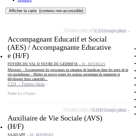
Distance
Afficher la carte
(contenu non-accessible)
Ajouter cette offre à ma sélection
CDI
Temps plein
Accompagnant Educatif et Social
(AES) / Accompagnante Educative
e (H/F)
FOYERS DU VAL D YEVRE DU GEDHIF18 -
18 - BOURGES
Missions: - Accompagner les personnes en situation de handicap dans les actes de la
vie quotidienne. - Mettre en œuvre toutes les actions permettant de maintenir et
développer leurs capacités...
CDI - Temps plein
Publié il y a 8 jours
Ajouter cette offre à ma sélection
CDD
Temps plein
Auxiliaire de Vie Sociale (AVS)
(H/F)
SAAD APF -
18 - BOURGES