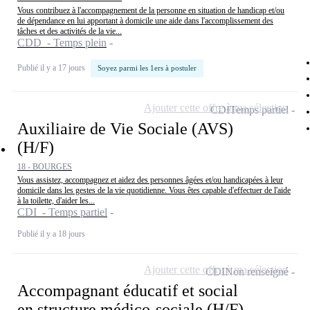
Vous contribuez à l'accompagnement de la personne en situation de handicap et/ou
de dépendance en lui apportant à domicile une aide dans l'accomplissement des
tâches et des activités de la vie...
CDD - Temps plein
Publié il y a 17 jours
Soyez parmi les 1ers à postuler
Ajouter cette offre à ma sélection
CDI
Temps partiel
Auxiliaire de Vie Sociale (AVS)
(H/F)
18 - BOURGES
Vous assistez, accompagnez et aidez des personnes âgées et/ou handicapées à leur
domicile dans les gestes de la vie quotidienne. Vous êtes capable d'effectuer de l'aide
à la toilette, d'aider les...
CDI - Temps partiel
Publié il y a 18 jours
Ajouter cette offre à ma sélection
CDI
Non renseigné
Accompagnant éducatif et social
en structure médico-sociale (H/F)