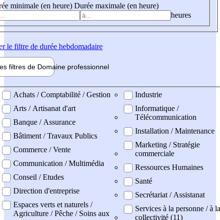
ée minimale (en heure)
Durée maximale (en heure)
heures
er
le filtre de durée hebdomadaire
les filtres de
Domaine pro
fessionnel
ne professionel
Achats / Comptabilité / Gestion
Industrie
Arts / Artisanat d'art
Informatique /
Télécommunication
Banque / Assurance
Installation / Maintenance
Bâtiment / Travaux Publics
Marketing / Stratégie
Commerce / Vente
commerciale
Communication / Multimédia
Ressources Humaines
Conseil / Etudes
Santé
Direction d'entreprise
Secrétariat / Assistanat
Espaces verts et naturels /
Services à la personne / à l
Agriculture / Pêche / Soins aux
collectivité (11)