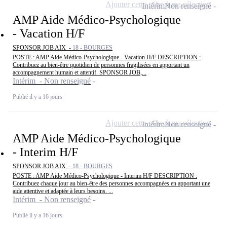
Ajouter cette offre à ma sélection
Intérim
Non renseigné
AMP Aide Médico-Psychologique
- Vacation H/F
SPONSOR JOB AIX -
18 - BOURGES
POSTE : AMP Aide Médico-Psychologique - Vacation H/F DESCRIPTION :
Contribuez au bien-être quotidien de personnes fragilisées en apportant un
accompagnement humain et attentif. SPONSOR JOB,...
Intérim - Non renseigné
Publié il y a 16 jours
Ajouter cette offre à ma sélection
Intérim
Non renseigné
AMP Aide Médico-Psychologique
- Interim H/F
SPONSOR JOB AIX -
18 - BOURGES
POSTE : AMP Aide Médico-Psychologique - Interim H/F DESCRIPTION :
Contribuez chaque jour au bien-être des personnes accompagnées en apportant une
aide attentive et adaptée à leurs besoins. ...
Intérim - Non renseigné
Publié il y a 16 jours