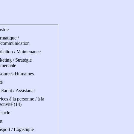
strie
rmatique /
écommunication
allation / Maintenance
eting / Stratégie
merciale
sources Humaines
té
étariat / Assistanat
ices à la personne / à la
ectivité (14)
ctacle
rt
sport / Logistique