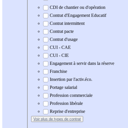
CDI de chantier ou d'opération
Contrat d'Engagement Educatif
Contrat intermittent
Contrat pacte
Contrat d'usage
CUI - CAE
CUI - CIE
Engagement à servir dans la réserve
Franchise
Insertion par l'activ.éco.
Portage salarial
Profession commerciale
Profession libérale
Reprise d'entreprise
Voir plus
de types de contrat