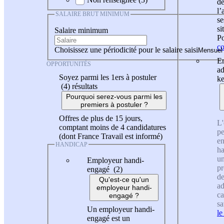
de
l
SALAIRE BRUT MINIMUM
se
si
Salaire minimum
Po
co
Choisissez une périodicité pour le salaire saisi
En
OPPORTUNITÉS
ad
Soyez parmi les 1ers à postuler
ke
(4)
résultats
Pourquoi serez-vous parmi les
premiers à postuler ?
Offres de plus de 15 jours,
L'
comptant moins de 4 candidatures
pe
(dont France Travail est informé)
en
HANDICAP
ha
un
Employeur handi-
pr
engagé (2)
de
Qu'est-ce qu'un
ad
employeur handi-
ca
engagé ?
sa
Un employeur handi-
le
engagé est un