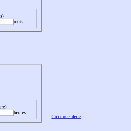
s)
mois
ure)
heures
Créer une alerte