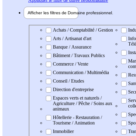
Appliquer
le filtre de durée hebdomadaire
Afficher les filtres de
Domaine pro
fessionnel
Domaine professionel
Achats / Comptabilité / Gestion
Indu
Arts / Artisanat d'art
Info
Tél
Banque / Assurance
Inst
Bâtiment / Travaux Publics
Mark
Commerce / Vente
com
Communication / Multimédia
Res
Conseil / Etudes
San
Direction d'entreprise
Secr
Espaces verts et naturels /
Serv
Agriculture / Pêche / Soins aux
coll
animaux
Spe
Hôtellerie - Restauration /
Tourisme / Animation
Spo
Immobilier
Tran