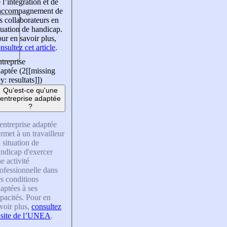
 l’intégration et de
’accompagnement de
s collaborateurs en
tuation de handicap.
ur en savoir plus,
nsultez cet article
.
treprise
aptée (2
[[missing
y: resultats]]
)
Qu'est-ce qu'une
entreprise adaptée
?
entreprise adaptée
rmet à un travailleur
 situation de
ndicap d'exercer
e activité
ofessionnelle dans
s conditions
aptées à ses
pacités. Pour en
voir plus,
consultez
 site de l’UNEA
.