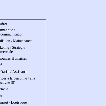
strie
rmatique /
écommunication
allation / Maintenance
eting / Stratégie
merciale
sources Humaines
té
étariat / Assistanat
ices à la personne / à la
ectivité (8)
ctacle
rt
sport / Logistique