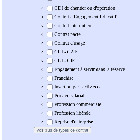
CDI de chantier ou d'opération
Contrat d'Engagement Educatif
Contrat intermittent
Contrat pacte
Contrat d'usage
CUI - CAE
CUI - CIE
Engagement à servir dans la réserve
Franchise
Insertion par l'activ.éco.
Portage salarial
Profession commerciale
Profession libérale
Reprise d'entreprise
Voir plus
de types de contrat