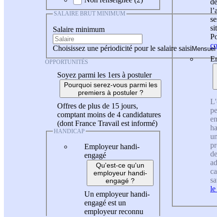
de
l
SALAIRE BRUT MINIMUM
se
si
Salaire minimum
Po
co
Choisissez une périodicité pour le salaire saisi
En
OPPORTUNITÉS
Soyez parmi les 1ers à postuler
Pourquoi serez-vous parmi les
premiers à postuler ?
L'
Offres de plus de 15 jours,
pe
comptant moins de 4 candidatures
en
(dont France Travail est informé)
ha
HANDICAP
un
pr
Employeur handi-
de
engagé
ad
Qu'est-ce qu'un
ca
employeur handi-
sa
engagé ?
le
Un employeur handi-
engagé est un
employeur reconnu