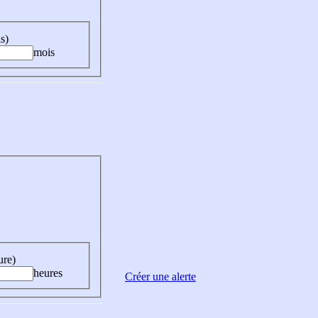
s)
mois
ure)
heures
Créer une alerte