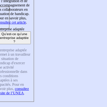
 l’intégration et de
’accompagnement de
s collaborateurs en
tuation de handicap.
ur en savoir plus,
nsultez cet article
.
treprise adaptée
Qu'est-ce qu'une
entreprise adaptée
?
entreprise adaptée
rmet à un travailleur
 situation de
ndicap d'exercer
e activité
ofessionnelle dans
s conditions
aptées à ses
pacités. Pour en
voir plus,
consultez
 site de l’UNEA
.