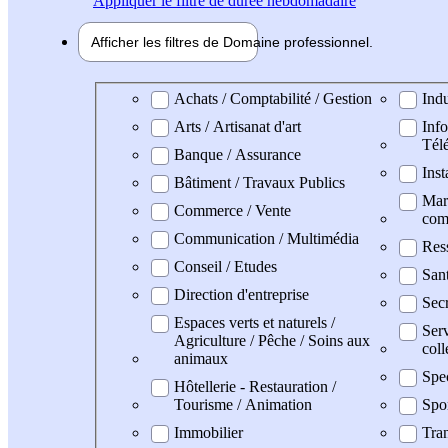
Appliquer
le filtre de durée hebdomadaire
Afficher les filtres de
Domaine pro
fessionnel
Domaine professionel
Achats / Comptabilité / Gestion
Indu
Arts / Artisanat d'art
Info
Tél
Banque / Assurance
Inst
Bâtiment / Travaux Publics
Mark
Commerce / Vente
com
Communication / Multimédia
Res
Conseil / Etudes
San
Direction d'entreprise
Secr
Espaces verts et naturels /
Serv
Agriculture / Pêche / Soins aux
coll
animaux
Spe
Hôtellerie - Restauration /
Tourisme / Animation
Spo
Immobilier
Tran