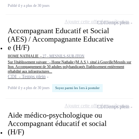
Publié il y a plus de 30 jours
Ajouter cette offre à ma sélection
CDI
Temps plein
Accompagnant Educatif et Social
(AES) / Accompagnante Educative
e (H/F)
HOME NATHALIE -
27 - MESNILS-SUR-ITON
Sur l'établissement suivant : - Home Nathalie (M.A.S.), situé à Gouville/Mesnils sur
Iton. Accompagnement de 50 adultes polyhandicapés Etablissement entièrement
réhabilité aux infrastructures...
CDI - Temps plein
Publié il y a plus de 30 jours
Soyez parmi les 1ers à postuler
Ajouter cette offre à ma sélection
CDI
Temps plein
Aide médico-psychologique ou
Accompagnant éducatif et social
(H/F)