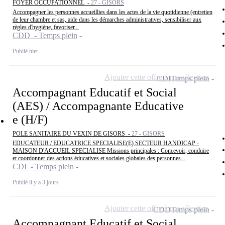
FOYER OCCUPATIONNEL -
27 - GISORS
Accompagner les personnes accueillies dans les actes de la vie quotidienne (entretien
de leur chambre et sas, aide dans les démarches administratives, sensibiliser aux
règles d'hygiène, favoriser...
CDD - Temps plein
Publié hier
Ajouter cette offre à ma sélection
CDI
Temps plein
Accompagnant Educatif et Social
(AES) / Accompagnante Educative
e (H/F)
POLE SANITAIRE DU VEXIN DE GISORS -
27 - GISORS
EDUCATEUR / EDUCATRICE SPECIALISE(E) SECTEUR HANDICAP -
MAISON D'ACCUEIL SPECIALISE Missions principales : Concevoir, conduire
et coordonner des actions éducatives et sociales globales des personnes...
CDI - Temps plein
Publié il y a 3 jours
Ajouter cette offre à ma sélection
CDD
Temps plein
Accompagnant Educatif et Social