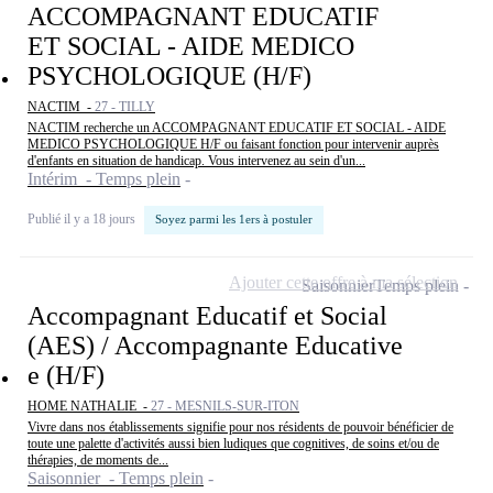
ACCOMPAGNANT EDUCATIF
ET SOCIAL - AIDE MEDICO
PSYCHOLOGIQUE (H/F)
NACTIM -
27 - TILLY
NACTIM recherche un ACCOMPAGNANT EDUCATIF ET SOCIAL - AIDE
MEDICO PSYCHOLOGIQUE H/F ou faisant fonction pour intervenir auprès
d'enfants en situation de handicap. Vous intervenez au sein d'un...
Intérim - Temps plein
Publié il y a 18 jours
Soyez parmi les 1ers à postuler
Ajouter cette offre à ma sélection
Saisonnier
Temps plein
Accompagnant Educatif et Social
(AES) / Accompagnante Educative
e (H/F)
HOME NATHALIE -
27 - MESNILS-SUR-ITON
Vivre dans nos établissements signifie pour nos résidents de pouvoir bénéficier de
toute une palette d'activités aussi bien ludiques que cognitives, de soins et/ou de
thérapies, de moments de...
Saisonnier - Temps plein