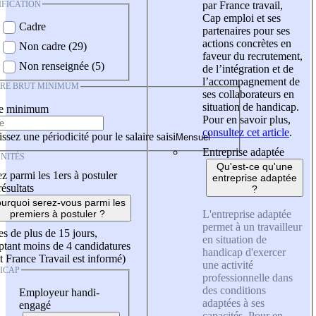
IFICATION
par France travail,
Cap emploi et ses
Cadre
partenaires pour ses
actions concrètes en
Non cadre (29)
faveur du recrutement,
Non renseignée (5)
de l’intégration et de
l’accompagnement de
IRE BRUT MINIMUM
ses collaborateurs en
situation de handicap.
re minimum
Pour en savoir plus,
consultez cet article
.
ssez une périodicité pour le salaire saisi
Entreprise adaptée
NITÉS
Qu'est-ce qu'une
z parmi les 1ers à postuler
entreprise adaptée
résultats
?
urquoi serez-vous parmi les
L'entreprise adaptée
premiers à postuler ?
permet à un travailleur
es de plus de 15 jours,
en situation de
tant moins de 4 candidatures
handicap d'exercer
t France Travail est informé)
une activité
ICAP
professionnelle dans
des conditions
Employeur handi-
adaptées à ses
engagé
capacités. Pour en