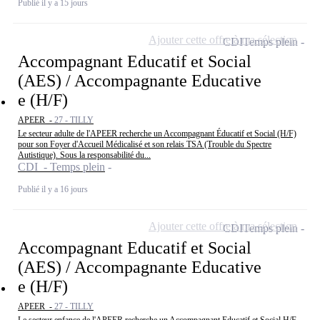
Publié il y a 15 jours
Ajouter cette offre à ma sélection
CDI
Temps plein
Accompagnant Educatif et Social
(AES) / Accompagnante Educative
e (H/F)
APEER -
27 - TILLY
Le secteur adulte de l'APEER recherche un Accompagnant Éducatif et Social (H/F)
pour son Foyer d'Accueil Médicalisé et son relais TSA (Trouble du Spectre
Autistique). Sous la responsabilité du...
CDI - Temps plein
Publié il y a 16 jours
Ajouter cette offre à ma sélection
CDI
Temps plein
Accompagnant Educatif et Social
(AES) / Accompagnante Educative
e (H/F)
APEER -
27 - TILLY
Le secteur enfance de l'APEER recherche un Accompagnant Educatif et Social H/F