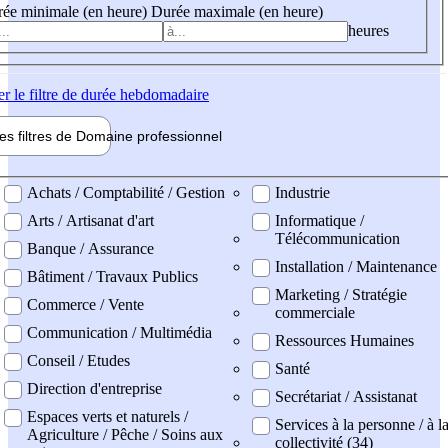
ée minimale (en heure)
Durée maximale (en heure)
heures
er
le filtre de durée hebdomadaire
les filtres de
Domaine pro
fessionnel
ne professionel
Achats / Comptabilité / Gestion
Industrie
Arts / Artisanat d'art
Informatique /
Télécommunication
Banque / Assurance
Installation / Maintenance
Bâtiment / Travaux Publics
Marketing / Stratégie
Commerce / Vente
commerciale
Communication / Multimédia
Ressources Humaines
Conseil / Etudes
Santé
Direction d'entreprise
Secrétariat / Assistanat
Espaces verts et naturels /
Services à la personne / à l
Agriculture / Pêche / Soins aux
collectivité (34)