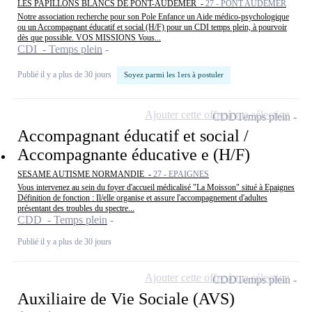
LES PAPILLONS BLANCS DE PONT-AUDEMER -
27 - PONT AUDEMER
Notre association recherche pour son Pole Enfance un Aide médico-psychologique
ou un Accompagnant éducatif et social (H/F) pour un CDI temps plein, à pourvoir
dès que possible. VOS MISSIONS Vous...
CDI - Temps plein
Publié il y a plus de 30 jours
Soyez parmi les 1ers à postuler
Ajouter cette offre à ma sélection
CDD
Temps plein
Accompagnant éducatif et social /
Accompagnante éducative e (H/F)
SESAME AUTISME NORMANDIE -
27 - EPAIGNES
Vous intervenez au sein du foyer d'accueil médicalisé "La Moisson" situé à Epaignes
Définition de fonction : Il/elle organise et assure l'accompagnement d'adultes
présentant des troubles du spectre...
CDD - Temps plein
Publié il y a plus de 30 jours
Ajouter cette offre à ma sélection
CDD
Temps plein
Auxiliaire de Vie Sociale (AVS)