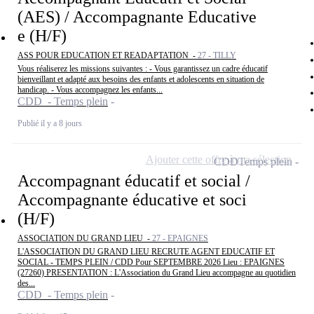
(AES) / Accompagnante Educative
e (H/F)
ASS POUR EDUCATION ET READAPTATION -
27 - TILLY
Vous réaliserez les missions suivantes : - Vous garantissez un cadre éducatif
bienveillant et adapté aux besoins des enfants et adolescents en situation de
handicap. - Vous accompagnez les enfants...
CDD - Temps plein
Publié il y a 8 jours
Ajouter cette offre à ma sélection
CDD
Temps plein
Accompagnant éducatif et social /
Accompagnante éducative et soci
(H/F)
ASSOCIATION DU GRAND LIEU -
27 - EPAIGNES
L'ASSOCIATION DU GRAND LIEU RECRUTE AGENT EDUCATIF ET
SOCIAL - TEMPS PLEIN / CDD Pour SEPTEMBRE 2026 Lieu : EPAIGNES
(27260) PRESENTATION : L'Association du Grand Lieu accompagne au quotidien
des...
CDD - Temps plein