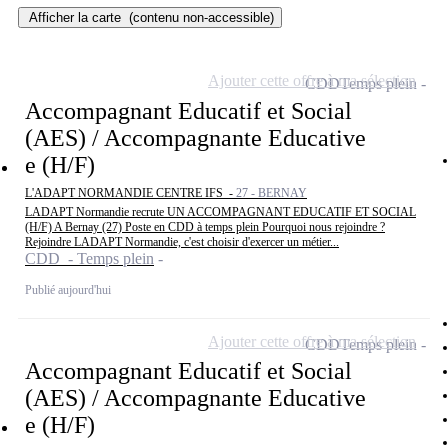
Afficher la carte
(contenu non-accessible)
Ajouter cette offre à ma sélection
CDD
Temps plein
Accompagnant Educatif et Social
(AES) / Accompagnante Educative
e (H/F)
L'ADAPT NORMANDIE CENTRE IFS -
27 - BERNAY
LADAPT Normandie recrute UN ACCOMPAGNANT EDUCATIF ET SOCIAL
(H/F) A Bernay (27) Poste en CDD à temps plein Pourquoi nous rejoindre ?
Rejoindre LADAPT Normandie, c'est choisir d'exercer un métier...
CDD - Temps plein
Publié aujourd'hui
Ajouter cette offre à ma sélection
CDD
Temps plein
Accompagnant Educatif et Social
(AES) / Accompagnante Educative
e (H/F)