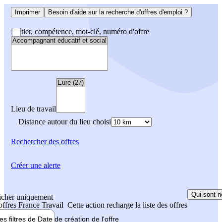
Imprimer
Besoin d'aide sur la recherche d'offres d'emploi ?
Métier, compétence, mot-clé, numéro d'offre
Lieu de travail
Distance autour du lieu choisi
Rechercher
des offres
Créer une alerte
Qui sont n
icher uniquement
 offres France Travail
Cette action recharge la liste des offres
les filtres de
Date de création
de l'offre