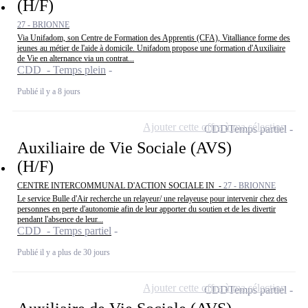
(H/F)
27 - BRIONNE
Via Unifadom, son Centre de Formation des Apprentis (CFA), Vitalliance forme des
jeunes au métier de l'aide à domicile. Unifadom propose une formation d'Auxiliaire
de Vie en alternance via un contrat...
CDD - Temps plein
Publié il y a 8 jours
Ajouter cette offre à ma sélection
CDD
Temps partiel
Auxiliaire de Vie Sociale (AVS)
(H/F)
CENTRE INTERCOMMUNAL D'ACTION SOCIALE IN -
27 - BRIONNE
Le service Bulle d'Air recherche un relayeur/ une relayeuse pour intervenir chez des
personnes en perte d'autonomie afin de leur apporter du soutien et de les divertir
pendant l'absence de leur...
CDD - Temps partiel
Publié il y a plus de 30 jours
Ajouter cette offre à ma sélection
CDD
Temps partiel