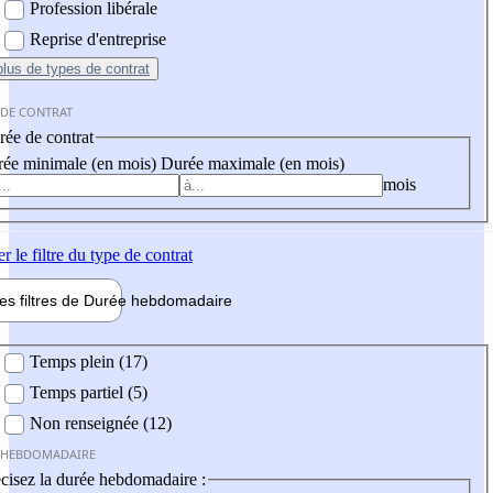
Profession libérale
Reprise d'entreprise
plus
de types de contrat
 DE CONTRAT
ée de contrat
ée minimale (en mois)
Durée maximale (en mois)
mois
er
le filtre du type de contrat
les filtres de
Durée hebdo
madaire
 hebdomadaire
Temps plein (17)
Temps partiel (5)
Non renseignée (12)
 HEBDOMADAIRE
cisez la durée hebdomadaire :