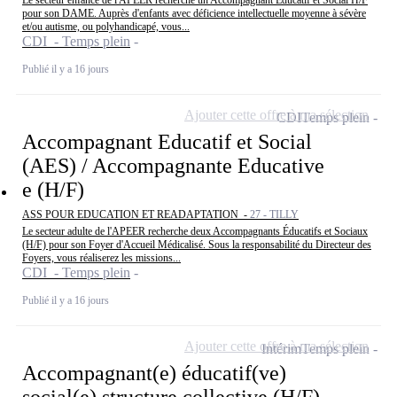
pour son DAME. Auprès d'enfants avec déficience intellectuelle moyenne à sévère
et/ou autisme, ou polyhandicapé, vous...
CDI - Temps plein
Publié il y a 16 jours
Ajouter cette offre à ma sélection
CDI
Temps plein
Accompagnant Educatif et Social
(AES) / Accompagnante Educative
e (H/F)
ASS POUR EDUCATION ET READAPTATION -
27 - TILLY
Le secteur adulte de l'APEER recherche deux Accompagnants Éducatifs et Sociaux
(H/F) pour son Foyer d'Accueil Médicalisé. Sous la responsabilité du Directeur des
Foyers, vous réaliserez les missions...
CDI - Temps plein
Publié il y a 16 jours
Ajouter cette offre à ma sélection
Intérim
Temps plein
Accompagnant(e) éducatif(ve)
social(e) structure collective (H/F)