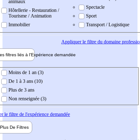
animaux
Spectacle
Hôtellerie - Restauration /
Tourisme / Animation
Sport
Immobilier
Transport / Logistique
Appliquer
le filtre du domaine professi
es filtres liés à l'
Expérience
demandée
ience demandée
Moins de 1 an (3)
De 1 à 3 ans (10)
Plus de 3 ans
Non renseignée (3)
er
le filtre de l'expérience demandée
Plus De
Filtres