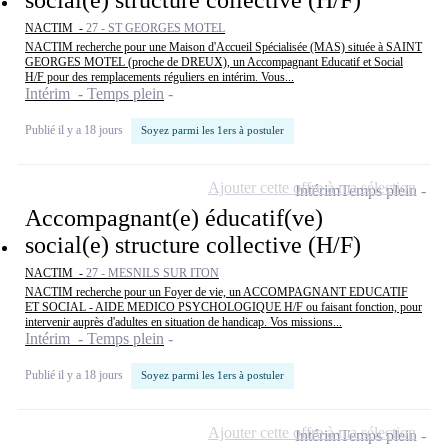
NACTIM -
27 - ST GEORGES MOTEL
NACTIM recherche pour une Maison d'Accueil Spécialisée (MAS) située à SAINT
GEORGES MOTEL (proche de DREUX), un Accompagnant Educatif et Social
H/F pour des remplacements réguliers en intérim. Vous...
Intérim - Temps plein
Publié il y a 18 jours
Soyez parmi les 1ers à postuler
Ajouter cette offre à ma sélection
Intérim
Temps plein
Accompagnant(e) éducatif(ve)
social(e) structure collective (H/F)
NACTIM -
27 - MESNILS SUR ITON
NACTIM recherche pour un Foyer de vie, un ACCOMPAGNANT EDUCATIF
ET SOCIAL - AIDE MEDICO PSYCHOLOGIQUE H/F ou faisant fonction, pour
intervenir auprès d'adultes en situation de handicap. Vos missions...
Intérim - Temps plein
Publié il y a 18 jours
Soyez parmi les 1ers à postuler
Ajouter cette offre à ma sélection
Intérim
Temps plein