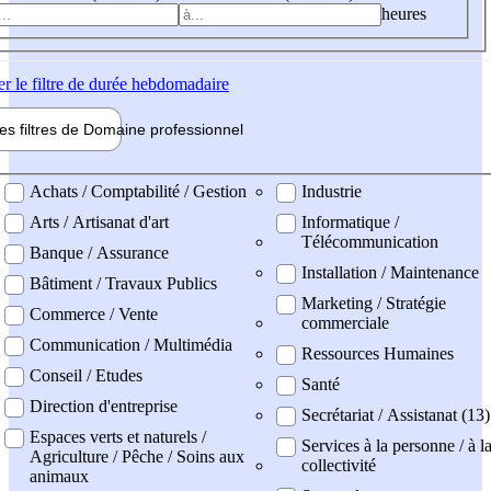
heures
er
le filtre de durée hebdomadaire
les filtres de
Domaine pro
fessionnel
ne professionel
Achats / Comptabilité / Gestion
Industrie
Arts / Artisanat d'art
Informatique /
Télécommunication
Banque / Assurance
Installation / Maintenance
Bâtiment / Travaux Publics
Marketing / Stratégie
Commerce / Vente
commerciale
Communication / Multimédia
Ressources Humaines
Conseil / Etudes
Santé
Direction d'entreprise
Secrétariat / Assistanat (13)
Espaces verts et naturels /
Services à la personne / à l
Agriculture / Pêche / Soins aux
collectivité
animaux