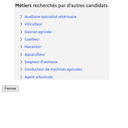
Fermer
Fermer
le détail de l'offre
/
Offre
sur
Offre précéden