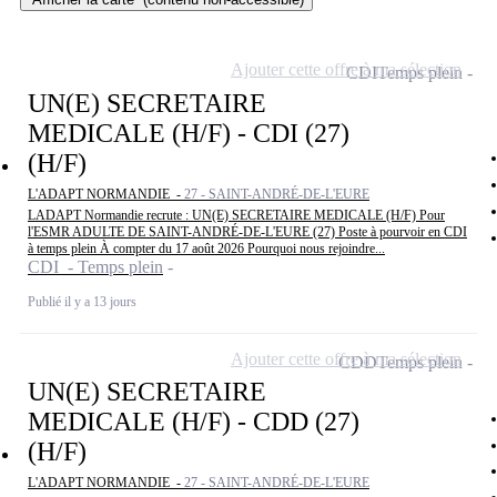
Ajouter cette offre à ma sélection
CDI
Temps plein
UN(E) SECRETAIRE
MEDICALE (H/F) - CDI (27)
(H/F)
L'ADAPT NORMANDIE -
27 - SAINT-ANDRÉ-DE-L'EURE
LADAPT Normandie recrute : UN(E) SECRETAIRE MEDICALE (H/F) Pour
l'ESMR ADULTE DE SAINT-ANDRÉ-DE-L'EURE (27) Poste à pourvoir en CDI
à temps plein À compter du 17 août 2026 Pourquoi nous rejoindre...
CDI - Temps plein
Publié il y a 13 jours
Ajouter cette offre à ma sélection
CDD
Temps plein
UN(E) SECRETAIRE
MEDICALE (H/F) - CDD (27)
(H/F)
L'ADAPT NORMANDIE -
27 - SAINT-ANDRÉ-DE-L'EURE