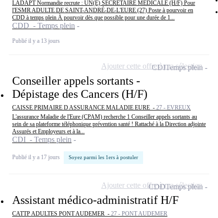
LADAPT Normandie recrute : UN(E) SECRETAIRE MEDICALE (H/F) Pour
l'ESMR ADULTE DE SAINT-ANDRÉ-DE-L'EURE (27) Poste à pourvoir en
CDD à temps plein À pourvoir dès que possible pour une durée de 1...
CDD - Temps plein
Publié il y a 13 jours
Ajouter cette offre à ma sélection
CDI
Temps plein
Conseiller appels sortants -
Dépistage des Cancers (H/F)
CAISSE PRIMAIRE D ASSURANCE MALADIE EURE -
27 - EVREUX
L'assurance Maladie de l'Eure (CPAM) recherche 1 Conseiller appels sortants au
sein de sa plateforme téléphonique prévention santé ! Rattaché à la Direction adjointe
Assurés et Employeurs et à la...
CDI - Temps plein
Publié il y a 17 jours
Soyez parmi les 1ers à postuler
Ajouter cette offre à ma sélection
CDD
Temps plein
Assistant médico-administratif H/F
CATTP ADULTES PONT AUDEMER -
27 - PONT AUDEMER