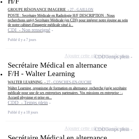
H/F
GROUPE RÉSONANCE IMAGERIE -
27 - GAILLON
POSTE : Secrétaire Médicale en Radiologie H/F DESCRIPTION : Nous
recherchons un(e) Secrétaire Médicale (en CDI) pour intégrer notre équipe au sein
de notre cabinet d'imagerie médicale situé à...
CDI - Non renseigné
Publié il y a 7 jours
Ajouter cette offre à ma sélection
CDD
Temps plein
Secrétaire Médical en alternance
F/H - Walter Learning
WALTER LEARNING -
27 - CONCHES-EN-OUCHE
Walter Learning, organisme de formation en alternance, recherche (un)e secrétaire
médicale pour une de ses entreprises partenaires. Vos missions en entreprise : -
Accueil physique et prise en...
CDD - Temps plein
Publié il y a 18 jours
Ajouter cette offre à ma sélection
CDD
Temps plein
Secrétaire Médical en alternance