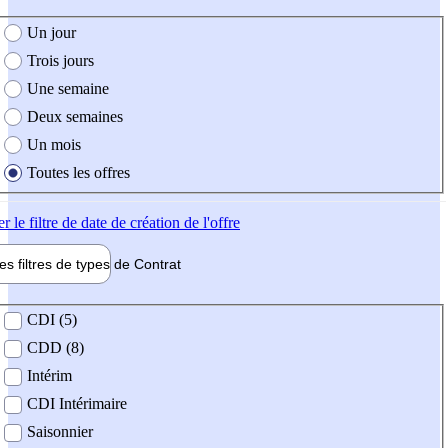
e création de l'offre
Un jour
Trois jours
Une semaine
Deux semaines
Un mois
Toutes les offres
er
le filtre de date de création de l'offre
les filtres de types de
Contrat
de contrat
CDI (5)
CDD (8)
Intérim
CDI Intérimaire
Saisonnier