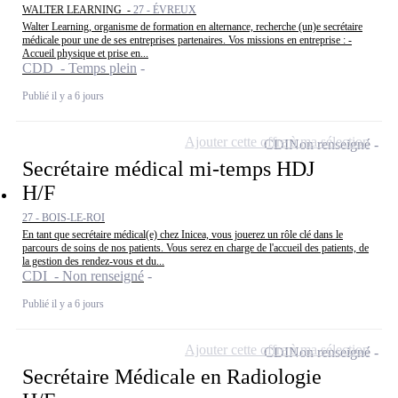
WALTER LEARNING -
27 - ÉVREUX
Walter Learning, organisme de formation en alternance, recherche (un)e secrétaire
médicale pour une de ses entreprises partenaires. Vos missions en entreprise : -
Accueil physique et prise en...
CDD - Temps plein
Publié il y a 6 jours
Ajouter cette offre à ma sélection
CDI
Non renseigné
Secrétaire médical mi-temps HDJ
H/F
27 - BOIS-LE-ROI
En tant que secrétaire médical(e) chez Inicea, vous jouerez un rôle clé dans le
parcours de soins de nos patients. Vous serez en charge de l'accueil des patients, de
la gestion des rendez-vous et du...
CDI - Non renseigné
Publié il y a 6 jours
Ajouter cette offre à ma sélection
CDI
Non renseigné
Secrétaire Médicale en Radiologie