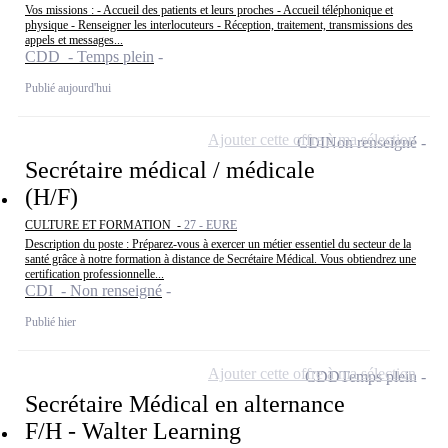
Vos missions : - Accueil des patients et leurs proches - Accueil téléphonique et
physique - Renseigner les interlocuteurs - Réception, traitement, transmissions des
appels et messages...
CDD - Temps plein
Publié aujourd'hui
Ajouter cette offre à ma sélection
CDI
Non renseigné
Secrétaire médical / médicale
(H/F)
CULTURE ET FORMATION -
27 - EURE
Description du poste : Préparez-vous à exercer un métier essentiel du secteur de la
santé grâce à notre formation à distance de Secrétaire Médical. Vous obtiendrez une
certification professionnelle...
CDI - Non renseigné
Publié hier
Ajouter cette offre à ma sélection
CDD
Temps plein
Secrétaire Médical en alternance
F/H - Walter Learning