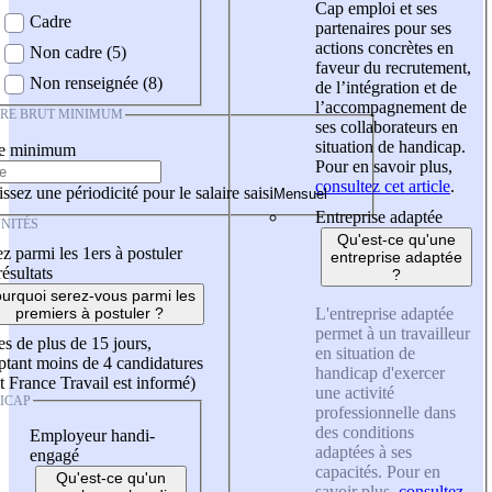
Cap emploi et ses
Cadre
partenaires pour ses
actions concrètes en
Non cadre (5)
faveur du recrutement,
Non renseignée (8)
de l’intégration et de
l’accompagnement de
IRE BRUT MINIMUM
ses collaborateurs en
situation de handicap.
re minimum
Pour en savoir plus,
consultez cet article
.
ssez une périodicité pour le salaire saisi
Entreprise adaptée
NITÉS
Qu'est-ce qu'une
z parmi les 1ers à postuler
entreprise adaptée
résultats
?
urquoi serez-vous parmi les
L'entreprise adaptée
premiers à postuler ?
permet à un travailleur
es de plus de 15 jours,
en situation de
tant moins de 4 candidatures
handicap d'exercer
t France Travail est informé)
une activité
ICAP
professionnelle dans
des conditions
Employeur handi-
adaptées à ses
engagé
capacités. Pour en
Qu'est-ce qu'un
savoir plus,
consultez