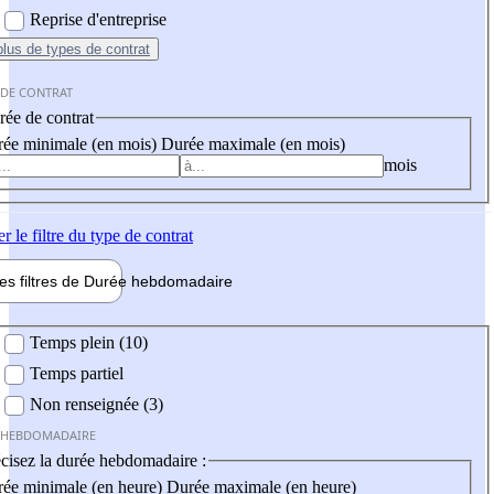
Reprise d'entreprise
plus
de types de contrat
 DE CONTRAT
ée de contrat
ée minimale (en mois)
Durée maximale (en mois)
mois
er
le filtre du type de contrat
les filtres de
Durée hebdo
madaire
 hebdomadaire
Temps plein (10)
Temps partiel
Non renseignée (3)
 HEBDOMADAIRE
cisez la durée hebdomadaire :
ée minimale (en heure)
Durée maximale (en heure)