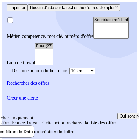
Imprimer
Besoin d'aide sur la recherche d'offres d'emploi ?
Métier, compétence, mot-clé, numéro d'offre
Lieu de travail
Distance autour du lieu choisi
Rechercher
des offres
Créer une alerte
Qui sont n
icher uniquement
 offres France Travail
Cette action recharge la liste des offres
les filtres de
Date de création
de l'offre