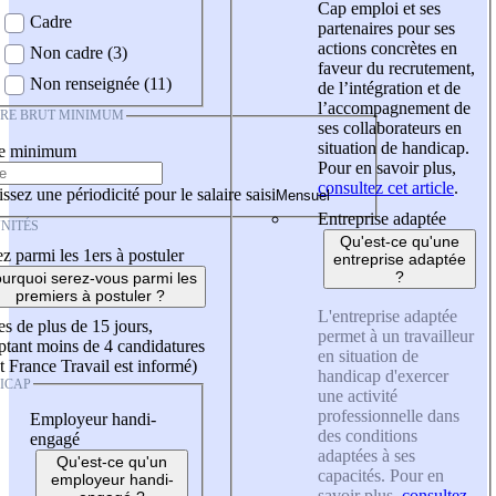
Cap emploi et ses
Cadre
partenaires pour ses
actions concrètes en
Non cadre (3)
faveur du recrutement,
Non renseignée (11)
de l’intégration et de
l’accompagnement de
IRE BRUT MINIMUM
ses collaborateurs en
situation de handicap.
re minimum
Pour en savoir plus,
consultez cet article
.
ssez une périodicité pour le salaire saisi
Entreprise adaptée
NITÉS
Qu'est-ce qu'une
z parmi les 1ers à postuler
entreprise adaptée
?
urquoi serez-vous parmi les
premiers à postuler ?
L'entreprise adaptée
es de plus de 15 jours,
permet à un travailleur
tant moins de 4 candidatures
en situation de
t France Travail est informé)
handicap d'exercer
ICAP
une activité
professionnelle dans
Employeur handi-
des conditions
engagé
adaptées à ses
Qu'est-ce qu'un
capacités. Pour en
employeur handi-
savoir plus,
consultez