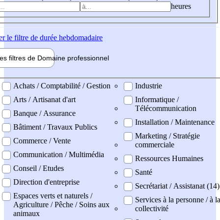
heures
er
le filtre de durée hebdomadaire
les filtres de
Domaine pro
fessionnel
ne professionel
Achats / Comptabilité / Gestion
Industrie
Arts / Artisanat d'art
Informatique /
Télécommunication
Banque / Assurance
Installation / Maintenance
Bâtiment / Travaux Publics
Marketing / Stratégie
Commerce / Vente
commerciale
Communication / Multimédia
Ressources Humaines
Conseil / Etudes
Santé
Direction d'entreprise
Secrétariat / Assistanat (14)
Espaces verts et naturels /
Services à la personne / à l
Agriculture / Pêche / Soins aux
collectivité
animaux