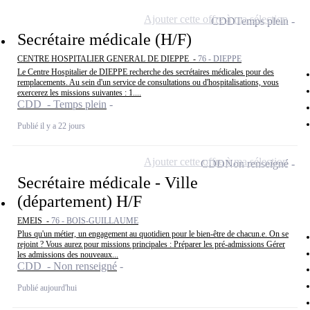
Ajouter cette offre à ma sélection
CDD
Temps plein
Secrétaire médicale (H/F)
CENTRE HOSPITALIER GENERAL DE DIEPPE -
76 - DIEPPE
Le Centre Hospitalier de DIEPPE recherche des secrétaires médicales pour des
remplacements. Au sein d'un service de consultations ou d'hospitalisations, vous
exercerez les missions suivantes : 1....
CDD - Temps plein
Publié il y a 22 jours
Ajouter cette offre à ma sélection
CDD
Non renseigné
Secrétaire médicale - Ville
(département) H/F
EMEIS -
76 - BOIS-GUILLAUME
Plus qu'un métier, un engagement au quotidien pour le bien-être de chacun.e. On se
rejoint ? Vous aurez pour missions principales : Préparer les pré-admissions Gérer
les admissions des nouveaux...
CDD - Non renseigné
Publié aujourd'hui