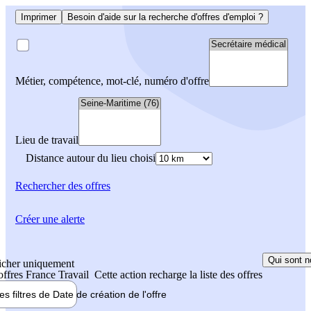
Imprimer
Besoin d'aide sur la recherche d'offres d'emploi ?
Métier, compétence, mot-clé, numéro d'offre
Lieu de travail
Distance autour du lieu choisi
Rechercher
des offres
Créer une alerte
Qui sont n
icher uniquement
 offres France Travail
Cette action recharge la liste des offres
les filtres de
Date de création
de l'offre