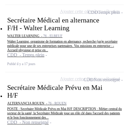
Ajouter cette offre à ma sélection
CDD
Temps plein
Secrétaire Médical en alternance
F/H - Walter Learning
WALTER LEARNING -
76 - ELBEUF
Walter Learning, organisme de formation en alternance, recherche (un)e secrétaire
médicale pour une de ses entreprises partenaires. Vos missions en entreprise : -
Accueil physique et prise en...
CDD - Temps plein
Publié il y a 17 jours
Ajouter cette offre à ma sélection
CDD
Non renseigné
Secrétaire Médicale Prévu en Mai
H/F
ALTERNANCIA ROUEN -
76 - ROUEN
POSTE : Secrétaire Médicale Prévu en Mai H/F DESCRIPTION : Métier central du
secteur de la santé, la Secrétaire Médicale joue un rôle clé dans l'accueil des patients
et le bon fonctionnement des...
CDD - Non renseigné