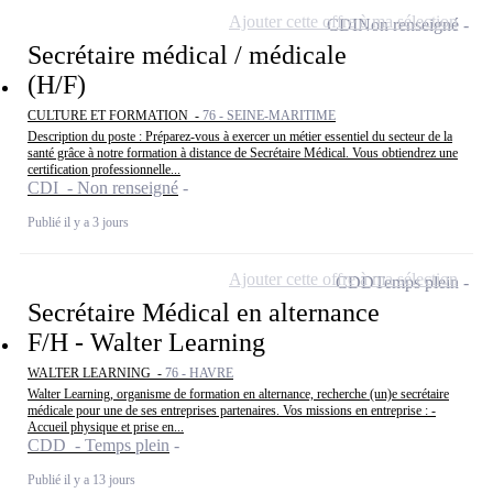
Ajouter cette offre à ma sélection
CDI
Non renseigné
Secrétaire médical / médicale
(H/F)
CULTURE ET FORMATION -
76 - SEINE-MARITIME
Description du poste : Préparez-vous à exercer un métier essentiel du secteur de la
santé grâce à notre formation à distance de Secrétaire Médical. Vous obtiendrez une
certification professionnelle...
CDI - Non renseigné
Publié il y a 3 jours
Ajouter cette offre à ma sélection
CDD
Temps plein
Secrétaire Médical en alternance
F/H - Walter Learning
WALTER LEARNING -
76 - HAVRE
Walter Learning, organisme de formation en alternance, recherche (un)e secrétaire
médicale pour une de ses entreprises partenaires. Vos missions en entreprise : -
Accueil physique et prise en...
CDD - Temps plein
Publié il y a 13 jours