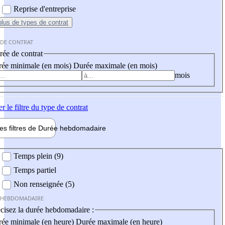
Reprise d'entreprise
plus
de types de contrat
 DE CONTRAT
ée de contrat
ée minimale (en mois)
Durée maximale (en mois)
mois
er
le filtre du type de contrat
les filtres de
Durée hebdo
madaire
 hebdomadaire
Temps plein (9)
Temps partiel
Non renseignée (5)
 HEBDOMADAIRE
cisez la durée hebdomadaire :
ée minimale (en heure)
Durée maximale (en heure)