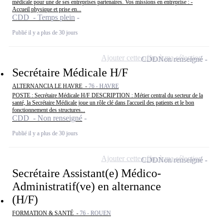
médicale pour une de ses entreprises partenaires. Vos missions en entreprise : -
Accueil physique et prise en...
CDD - Temps plein
Publié il y a plus de 30 jours
Ajouter cette offre à ma sélection
CDD
Non renseigné
Secrétaire Médicale H/F
ALTERNANCIA LE HAVRE -
76 - HAVRE
POSTE : Secrétaire Médicale H/F DESCRIPTION : Métier central du secteur de la
santé, la Secrétaire Médicale joue un rôle clé dans l'accueil des patients et le bon
fonctionnement des structures...
CDD - Non renseigné
Publié il y a plus de 30 jours
Ajouter cette offre à ma sélection
CDD
Non renseigné
Secrétaire Assistant(e) Médico-
Administratif(ve) en alternance
(H/F)
FORMATION & SANTÉ -
76 - ROUEN