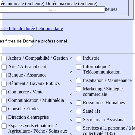
ée minimale (en heure)
Durée maximale (en heure)
heures
er
le filtre de durée hebdomadaire
les filtres de
Domaine pro
fessionnel
ne professionel
Achats / Comptabilité / Gestion
Industrie
Arts / Artisanat d'art
Informatique /
Télécommunication
Banque / Assurance
Installation / Maintenance
Bâtiment / Travaux Publics
Marketing / Stratégie
Commerce / Vente
commerciale
Communication / Multimédia
Ressources Humaines
Conseil / Etudes
Santé (1)
Direction d'entreprise
Secrétariat / Assistanat
Espaces verts et naturels /
Services à la personne / à l
Agriculture / Pêche / Soins aux
collectivité (135)