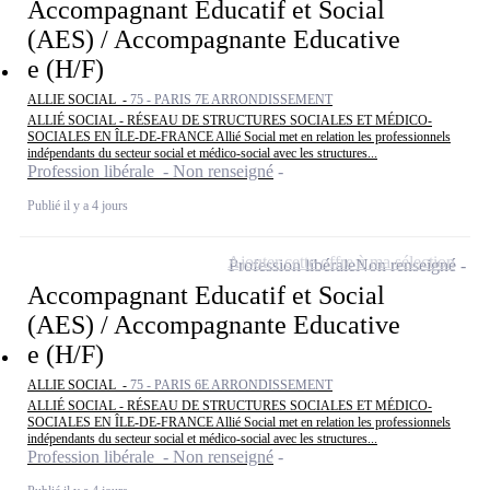
Accompagnant Educatif et Social
(AES) / Accompagnante Educative
e (H/F)
ALLIE SOCIAL -
75 - PARIS 7E ARRONDISSEMENT
ALLIÉ SOCIAL - RÉSEAU DE STRUCTURES SOCIALES ET MÉDICO-
SOCIALES EN ÎLE-DE-FRANCE Allié Social met en relation les professionnels
indépendants du secteur social et médico-social avec les structures...
Profession libérale - Non renseigné
Publié il y a 4 jours
Ajouter cette offre à ma sélection
Profession libérale
Non renseigné
Accompagnant Educatif et Social
(AES) / Accompagnante Educative
e (H/F)
ALLIE SOCIAL -
75 - PARIS 6E ARRONDISSEMENT
ALLIÉ SOCIAL - RÉSEAU DE STRUCTURES SOCIALES ET MÉDICO-
SOCIALES EN ÎLE-DE-FRANCE Allié Social met en relation les professionnels
indépendants du secteur social et médico-social avec les structures...
Profession libérale - Non renseigné