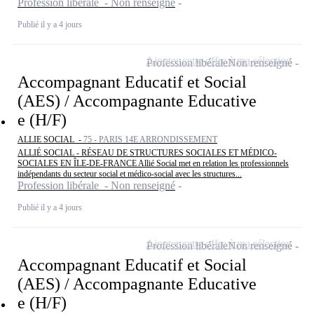
Profession libérale - Non renseigné
Publié il y a 4 jours
Ajouter cette offre à ma sélection
Profession libérale
Non renseigné
Accompagnant Educatif et Social
(AES) / Accompagnante Educative
e (H/F)
ALLIE SOCIAL -
75 - PARIS 14E ARRONDISSEMENT
ALLIÉ SOCIAL - RÉSEAU DE STRUCTURES SOCIALES ET MÉDICO-
SOCIALES EN ÎLE-DE-FRANCE Allié Social met en relation les professionnels
indépendants du secteur social et médico-social avec les structures...
Profession libérale - Non renseigné
Publié il y a 4 jours
Ajouter cette offre à ma sélection
Profession libérale
Non renseigné
Accompagnant Educatif et Social
(AES) / Accompagnante Educative
e (H/F)