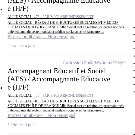
(AES) / Accompagnante Educative
e (H/F)
ALLIE SOCIAL -
75 - PARIS 20E ARRONDISSEMENT
ALLIÉ SOCIAL - RÉSEAU DE STRUCTURES SOCIALES ET MÉDICO-
SOCIALES EN ÎLE-DE-FRANCE Allié Social met en relation les professionnels
indépendants du secteur social et médico-social avec les structures...
Profession libérale - Non renseigné
Publié il y a 4 jours
Ajouter cette offre à ma sélection
Profession libérale
Non renseigné
Accompagnant Educatif et Social
(AES) / Accompagnante Educative
e (H/F)
ALLIE SOCIAL -
75 - PARIS 16E ARRONDISSEMENT
ALLIÉ SOCIAL - RÉSEAU DE STRUCTURES SOCIALES ET MÉDICO-
SOCIALES EN ÎLE-DE-FRANCE Allié Social met en relation les professionnels
indépendants du secteur social et médico-social avec les structures...
Profession libérale - Non renseigné
Publié il y a 4 jours