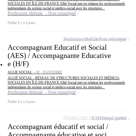
SOCIALES EN ÎLE-DE-FRANCE Allié Social met en relation les professionnels
indépendants du secteur social et médico-social avec les structures...
Profession libérale - Non renseigné
Publié il y a 4 jours
Ajouter cette offre à ma sélection
Profession libérale
Non renseigné
Accompagnant Educatif et Social
(AES) / Accompagnante Educative
e (H/F)
ALLIE SOCIAL -
92 - NANTERRE
ALLIÉ SOCIAL - RÉSEAU DE STRUCTURES SOCIALES ET MÉDICO-
SOCIALES EN ÎLE-DE-FRANCE Allié Social met en relation les professionnels
indépendants du secteur social et médico-social avec les structures...
Profession libérale - Non renseigné
Publié il y a 4 jours
Ajouter cette offre à ma sélection
CDI
Temps partiel
Accompagnant éducatif et social /
Accompagnante éducative et soci