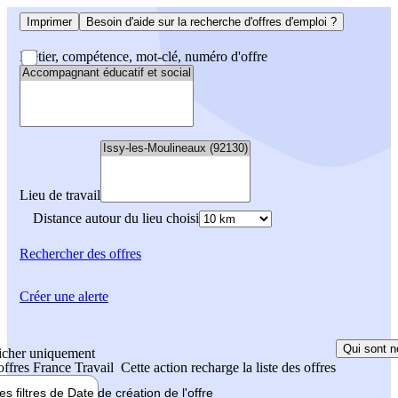
Imprimer
Besoin d'aide sur la recherche d'offres d'emploi ?
Métier, compétence, mot-clé, numéro d'offre
Lieu de travail
Distance autour du lieu choisi
Rechercher
des offres
Créer une alerte
Qui sont n
icher uniquement
 offres France Travail
Cette action recharge la liste des offres
les filtres de
Date de création
de l'offre