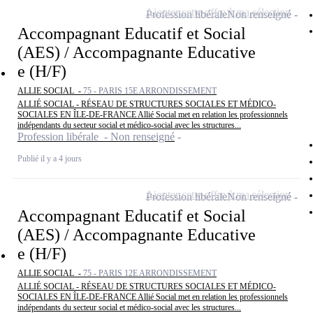
Ajouter cette offre à ma sélection
Profession libérale
Non renseigné
Accompagnant Educatif et Social
(AES) / Accompagnante Educative
e (H/F)
ALLIE SOCIAL -
75 - PARIS 15E ARRONDISSEMENT
ALLIÉ SOCIAL - RÉSEAU DE STRUCTURES SOCIALES ET MÉDICO-
SOCIALES EN ÎLE-DE-FRANCE Allié Social met en relation les professionnels
indépendants du secteur social et médico-social avec les structures...
Profession libérale - Non renseigné
Publié il y a 4 jours
Ajouter cette offre à ma sélection
Profession libérale
Non renseigné
Accompagnant Educatif et Social
(AES) / Accompagnante Educative
e (H/F)
ALLIE SOCIAL -
75 - PARIS 12E ARRONDISSEMENT
ALLIÉ SOCIAL - RÉSEAU DE STRUCTURES SOCIALES ET MÉDICO-
SOCIALES EN ÎLE-DE-FRANCE Allié Social met en relation les professionnels
indépendants du secteur social et médico-social avec les structures...