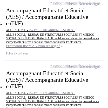
Ajouter cette offre à ma sélection
Profession libérale
Non renseigné
Accompagnant Educatif et Social
(AES) / Accompagnante Educative
e (H/F)
ALLIE SOCIAL -
75 - PARIS 18E ARRONDISSEMENT
ALLIÉ SOCIAL - RÉSEAU DE STRUCTURES SOCIALES ET MÉDICO-
SOCIALES EN ÎLE-DE-FRANCE Allié Social met en relation les professionnels
indépendants du secteur social et médico-social avec les structures...
Profession libérale - Non renseigné
Publié il y a 4 jours
Ajouter cette offre à ma sélection
Profession libérale
Non renseigné
Accompagnant Educatif et Social
(AES) / Accompagnante Educative
e (H/F)
ALLIE SOCIAL -
75 - PARIS 17E ARRONDISSEMENT
ALLIÉ SOCIAL - RÉSEAU DE STRUCTURES SOCIALES ET MÉDICO-
SOCIALES EN ÎLE-DE-FRANCE Allié Social met en relation les professionnels
indépendants du secteur social et médico-social avec les structures...