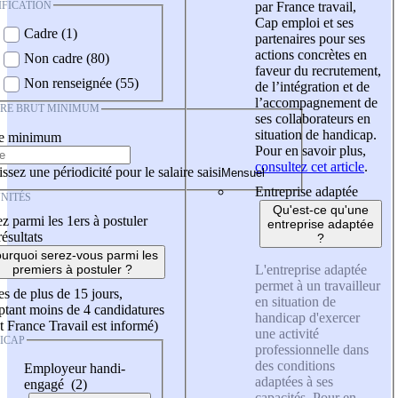
IFICATION
par France travail,
Cap emploi et ses
Cadre (1)
partenaires pour ses
actions concrètes en
Non cadre (80)
faveur du recrutement,
Non renseignée (55)
de l’intégration et de
l’accompagnement de
IRE BRUT MINIMUM
ses collaborateurs en
situation de handicap.
re minimum
Pour en savoir plus,
consultez cet article
.
ssez une périodicité pour le salaire saisi
Entreprise adaptée
NITÉS
Qu'est-ce qu'une
z parmi les 1ers à postuler
entreprise adaptée
résultats
?
urquoi serez-vous parmi les
L'entreprise adaptée
premiers à postuler ?
permet à un travailleur
es de plus de 15 jours,
en situation de
tant moins de 4 candidatures
handicap d'exercer
t France Travail est informé)
une activité
ICAP
professionnelle dans
des conditions
Employeur handi-
adaptées à ses
engagé (2)
capacités. Pour en