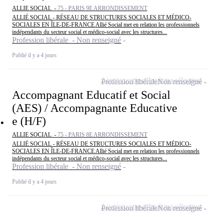
ALLIE SOCIAL -
75 - PARIS 9E ARRONDISSEMENT
ALLIÉ SOCIAL - RÉSEAU DE STRUCTURES SOCIALES ET MÉDICO-
SOCIALES EN ÎLE-DE-FRANCE Allié Social met en relation les professionnels
indépendants du secteur social et médico-social avec les structures...
Profession libérale - Non renseigné
Publié il y a 4 jours
Ajouter cette offre à ma sélection
Profession libérale
Non renseigné
Accompagnant Educatif et Social
(AES) / Accompagnante Educative
e (H/F)
ALLIE SOCIAL -
75 - PARIS 8E ARRONDISSEMENT
ALLIÉ SOCIAL - RÉSEAU DE STRUCTURES SOCIALES ET MÉDICO-
SOCIALES EN ÎLE-DE-FRANCE Allié Social met en relation les professionnels
indépendants du secteur social et médico-social avec les structures...
Profession libérale - Non renseigné
Publié il y a 4 jours
Ajouter cette offre à ma sélection
Profession libérale
Non renseigné