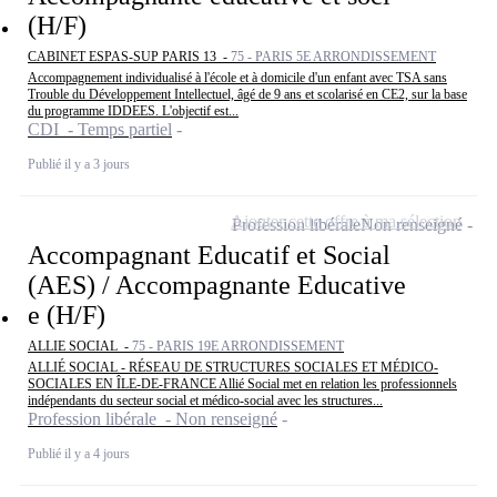
(H/F)
CABINET ESPAS-SUP PARIS 13 -
75 - PARIS 5E ARRONDISSEMENT
Accompagnement individualisé à l'école et à domicile d'un enfant avec TSA sans
Trouble du Développement Intellectuel, âgé de 9 ans et scolarisé en CE2, sur la base
du programme IDDEES. L'objectif est...
CDI - Temps partiel
Publié il y a 3 jours
Ajouter cette offre à ma sélection
Profession libérale
Non renseigné
Accompagnant Educatif et Social
(AES) / Accompagnante Educative
e (H/F)
ALLIE SOCIAL -
75 - PARIS 19E ARRONDISSEMENT
ALLIÉ SOCIAL - RÉSEAU DE STRUCTURES SOCIALES ET MÉDICO-
SOCIALES EN ÎLE-DE-FRANCE Allié Social met en relation les professionnels
indépendants du secteur social et médico-social avec les structures...
Profession libérale - Non renseigné
Publié il y a 4 jours