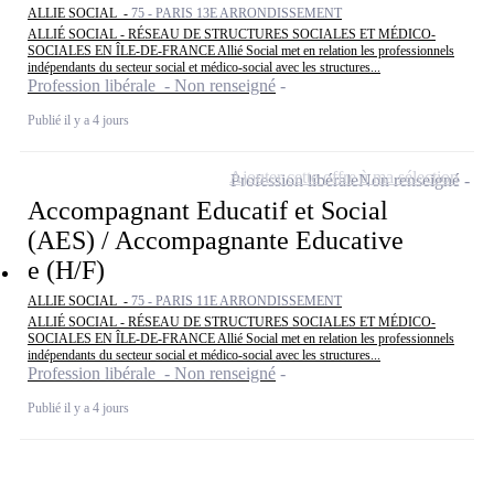
ALLIE SOCIAL -
75 - PARIS 13E ARRONDISSEMENT
ALLIÉ SOCIAL - RÉSEAU DE STRUCTURES SOCIALES ET MÉDICO-
SOCIALES EN ÎLE-DE-FRANCE Allié Social met en relation les professionnels
indépendants du secteur social et médico-social avec les structures...
Profession libérale - Non renseigné
Publié il y a 4 jours
Ajouter cette offre à ma sélection
Profession libérale
Non renseigné
Accompagnant Educatif et Social
(AES) / Accompagnante Educative
e (H/F)
ALLIE SOCIAL -
75 - PARIS 11E ARRONDISSEMENT
ALLIÉ SOCIAL - RÉSEAU DE STRUCTURES SOCIALES ET MÉDICO-
SOCIALES EN ÎLE-DE-FRANCE Allié Social met en relation les professionnels
indépendants du secteur social et médico-social avec les structures...
Profession libérale - Non renseigné
Publié il y a 4 jours