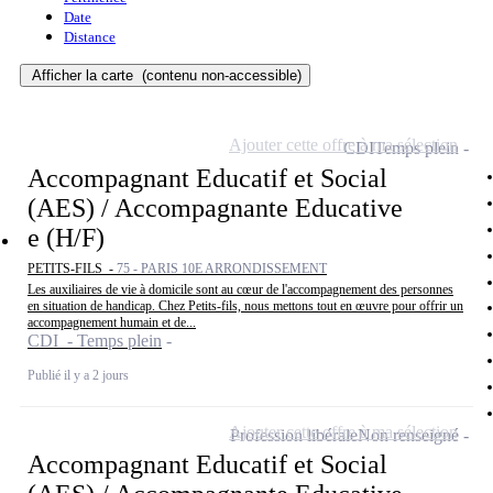
Date
Distance
Afficher la carte
(contenu non-accessible)
Ajouter cette offre à ma sélection
CDI
Temps plein
Accompagnant Educatif et Social
(AES) / Accompagnante Educative
e (H/F)
PETITS-FILS -
75 - PARIS 10E ARRONDISSEMENT
Les auxiliaires de vie à domicile sont au cœur de l'accompagnement des personnes
en situation de handicap. Chez Petits-fils, nous mettons tout en œuvre pour offrir un
accompagnement humain et de...
CDI - Temps plein
Publié il y a 2 jours
Ajouter cette offre à ma sélection
Profession libérale
Non renseigné
Accompagnant Educatif et Social