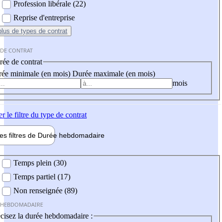
Profession libérale (22)
Reprise d'entreprise
plus
de types de contrat
 DE CONTRAT
ée de contrat
ée minimale (en mois)
Durée maximale (en mois)
mois
er
le filtre du type de contrat
les filtres de
Durée hebdo
madaire
 hebdomadaire
Temps plein (30)
Temps partiel (17)
Non renseignée (89)
 HEBDOMADAIRE
cisez la durée hebdomadaire :