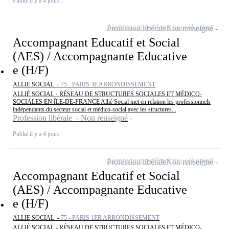
Publié il y a 4 jours
Ajouter cette offre à ma sélection
Profession libérale
Non renseigné
Accompagnant Educatif et Social
(AES) / Accompagnante Educative
e (H/F)
ALLIE SOCIAL -
75 - PARIS 3E ARRONDISSEMENT
ALLIÉ SOCIAL - RÉSEAU DE STRUCTURES SOCIALES ET MÉDICO-
SOCIALES EN ÎLE-DE-FRANCE Allié Social met en relation les professionnels
indépendants du secteur social et médico-social avec les structures...
Profession libérale - Non renseigné
Publié il y a 4 jours
Ajouter cette offre à ma sélection
Profession libérale
Non renseigné
Accompagnant Educatif et Social
(AES) / Accompagnante Educative
e (H/F)
ALLIE SOCIAL -
75 - PARIS 1ER ARRONDISSEMENT
ALLIÉ SOCIAL - RÉSEAU DE STRUCTURES SOCIALES ET MÉDICO-