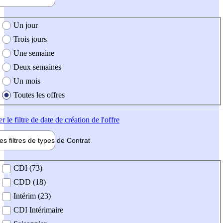
e création de l'offre
Un jour
Trois jours
Une semaine
Deux semaines
Un mois
Toutes les offres
er
le filtre de date de création de l'offre
les filtres de types de
Contrat
de contrat
CDI (73)
CDD (18)
Intérim (23)
CDI Intérimaire