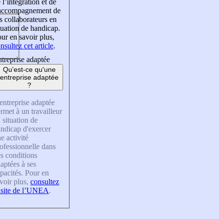
 l’intégration et de
’accompagnement de
s collaborateurs en
tuation de handicap.
ur en savoir plus,
nsultez cet article
.
treprise adaptée
Qu'est-ce qu'une
entreprise adaptée
?
entreprise adaptée
rmet à un travailleur
 situation de
ndicap d'exercer
e activité
ofessionnelle dans
s conditions
aptées à ses
pacités. Pour en
voir plus,
consultez
 site de l’UNEA
.