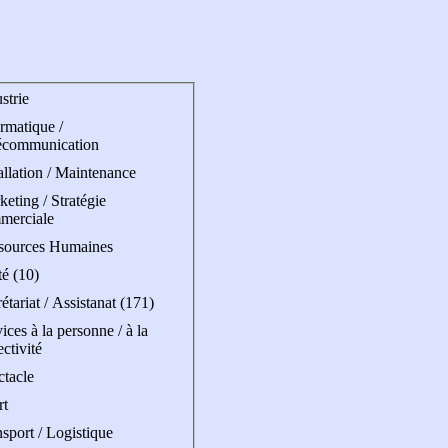
strie
rmatique /
écommunication
allation / Maintenance
eting / Stratégie
merciale
sources Humaines
é (10)
étariat / Assistanat (171)
ices à la personne / à la
ectivité
ctacle
rt
sport / Logistique