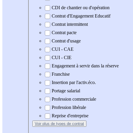
CDI de chantier ou d'opération
Contrat d'Engagement Educatif
Contrat intermittent
Contrat pacte
Contrat d'usage
CUI - CAE
CUI - CIE
Engagement à servir dans la réserve
Franchise
Insertion par l'activ.éco.
Portage salarial
Profession commerciale
Profession libérale
Reprise d'entreprise
Voir plus
de types de contrat