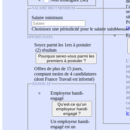
de
l
SALAIRE BRUT MINIMUM
se
si
Salaire minimum
Po
co
Choisissez une périodicité pour le salaire saisi
En
OPPORTUNITÉS
Soyez parmi les 1ers à postuler
(2)
résultats
Pourquoi serez-vous parmi les
L'
premiers à postuler ?
pe
Offres de plus de 15 jours,
en
comptant moins de 4 candidatures
ha
(dont France Travail est informé)
un
HANDICAP
pr
de
Employeur handi-
ad
engagé
ca
Qu'est-ce qu'un
sa
employeur handi-
le
engagé ?
Un employeur handi-
engagé est un