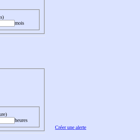
s)
mois
ure)
heures
Créer une alerte