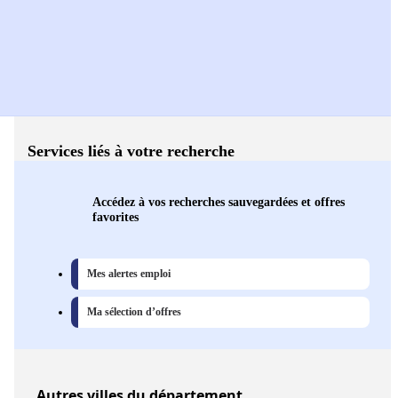
Services liés à votre recherche
Accédez à vos recherches sauvegardées et offres
favorites
Mes alertes emploi
Ma sélection d’offres
Autres
villes
du département