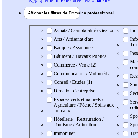
Appliquer
le filtre de durée hebdomadaire
Afficher les filtres de
Domaine pro
fessionnel
Domaine professionel
Achats / Comptabilité / Gestion
Indu
Arts / Artisanat d'art
Info
Tél
Banque / Assurance
Inst
Bâtiment / Travaux Publics
Mark
Commerce / Vente (2)
com
Communication / Multimédia
Res
Conseil / Etudes (1)
Sant
Direction d'entreprise
Secr
Espaces verts et naturels /
Serv
Agriculture / Pêche / Soins aux
coll
animaux
Spe
Hôtellerie - Restauration /
Tourisme / Animation
Spo
Immobilier
Tran