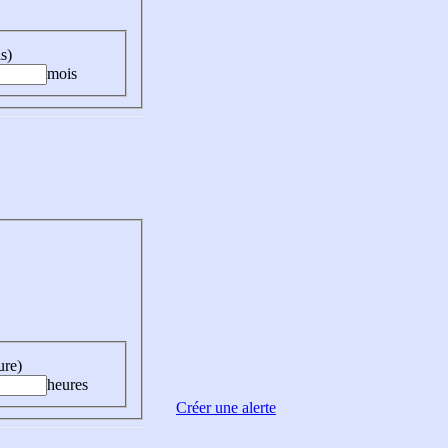
s)
mois
ure)
heures
Créer une alerte