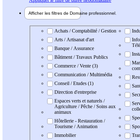
Appliquer
le filtre de durée hebdomadaire
Afficher les filtres de
Domaine pro
fessionnel
Domaine professionel
Achats / Comptabilité / Gestion
Indu
Arts / Artisanat d'art
Info
Tél
Banque / Assurance
Inst
Bâtiment / Travaux Publics
Mark
Commerce / Vente (3)
com
Communication / Multimédia
Res
Conseil / Etudes (1)
Sant
Direction d'entreprise
Secr
Espaces verts et naturels /
Serv
Agriculture / Pêche / Soins aux
coll
animaux
Spe
Hôtellerie - Restauration /
Tourisme / Animation
Spo
Immobilier
Tran