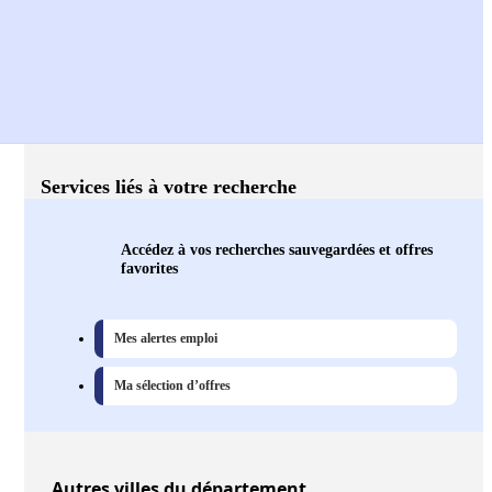
Services liés à votre recherche
Accédez à vos recherches sauvegardées et offres
favorites
Mes alertes emploi
Ma sélection d’offres
Autres
villes
du département