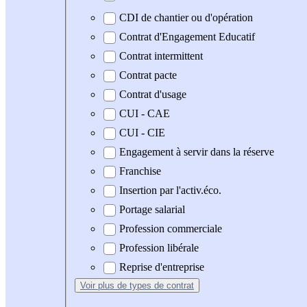
CDI de chantier ou d'opération
Contrat d'Engagement Educatif
Contrat intermittent
Contrat pacte
Contrat d'usage
CUI - CAE
CUI - CIE
Engagement à servir dans la réserve
Franchise
Insertion par l'activ.éco.
Portage salarial
Profession commerciale
Profession libérale
Reprise d'entreprise
Voir plus
de types de contrat