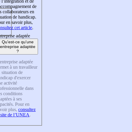
 l’intégration et de
’accompagnement de
s collaborateurs en
tuation de handicap.
ur en savoir plus,
nsultez cet article
.
treprise adaptée
Qu'est-ce qu'une
entreprise adaptée
?
entreprise adaptée
rmet à un travailleur
 situation de
ndicap d'exercer
e activité
ofessionnelle dans
s conditions
aptées à ses
pacités. Pour en
voir plus,
consultez
 site de l’UNEA
.