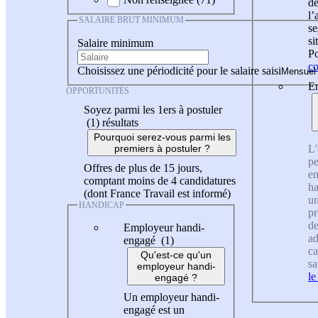
de
l
SALAIRE BRUT MINIMUM
se
si
Salaire minimum
Po
co
Choisissez une périodicité pour le salaire saisi
En
OPPORTUNITÉS
Soyez parmi les 1ers à postuler
(1)
résultats
Pourquoi serez-vous parmi les
L'
premiers à postuler ?
pe
Offres de plus de 15 jours,
en
comptant moins de 4 candidatures
ha
(dont France Travail est informé)
un
HANDICAP
pr
de
Employeur handi-
ad
engagé (1)
ca
Qu'est-ce qu'un
sa
employeur handi-
le
engagé ?
Un employeur handi-
engagé est un