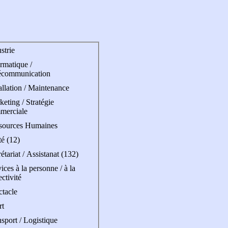
strie
rmatique /
écommunication
allation / Maintenance
eting / Stratégie
merciale
sources Humaines
é (12)
étariat / Assistanat (132)
ices à la personne / à la
ectivité
ctacle
rt
sport / Logistique