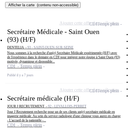
Afficher la carte
(contenu non-accessible)
Ajouter cette offre à ma sélection
CDI
Temps plein
Secrétaire Médicale - Saint Ouen
(93) (H/F)
DENTELIA -
93 - SAINT-OUEN-SUR-SEINE
Nous sommes à la recherche d'un(e) Secrétaire Médicale expérimentée (H/F) avec
de l'expérience dans le dentaire en CDI pour intégrer notre équipe à Saint Ouen (93)
motivée, dynamique et disponible...
CDI - Temps plein
Publié il y a 7 jours
Ajouter cette offre à ma sélection
CDI
Temps plein
Secrétaire médicale (H/F)
JOUR J RECRUTEMENT -
92 - LEVALLOIS-PERRET
Jour J Recrutement recherche pour un de ses clients un(e) secrétaire médicale en
imagerie médicale. Au sein du service radiologie d'une clinique vous aurez en charge
- L'accueil de la patientèle -...
CDI - Temps plein