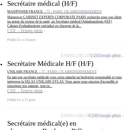
Secrétaire médical (H/F)
MANPOWER FRANCE -
75 - PARIS 15E ARRONDISSEMENT
Manpower CABINET EXPERTS CORPORATE PARIS recherche pour son client,
un acteur du secteur de la santé, un Secrétaire médical Ophtalomologie (H/F)
Cabinet d'ophtalmologie spécialisé en chirurgie de la...
CDI - Temps plein
Publié il y a 14 jours
Ajouter cette offre à ma sélection
CDI
Temps plein
Secrétaire Médicale H/F (H/F)
UNILABS FRANCE -
75 - PARIS 17E ARRONDISSEMENT
En tant que secrétaire médicale vous serez rattaché au biologiste responsable et vous
intégrerez la SELAS UNILABS EYLAU Vous aurez pour mission d'accueillir et
renseigner nos patients, tout en...
CDI - Temps plein
Publié il y a 15 jours
Ajouter cette offre à ma sélection
CDD
Temps plein
Secrétaire médical(e) en