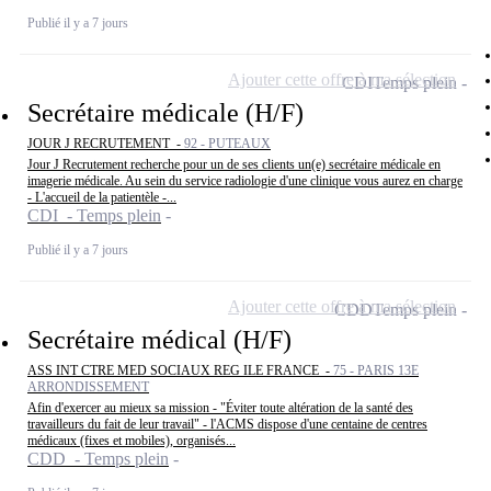
Publié il y a 7 jours
Ajouter cette offre à ma sélection
CDI
Temps plein
Secrétaire médicale (H/F)
JOUR J RECRUTEMENT -
92 - PUTEAUX
Jour J Recrutement recherche pour un de ses clients un(e) secrétaire médicale en
imagerie médicale. Au sein du service radiologie d'une clinique vous aurez en charge
- L'accueil de la patientèle -...
CDI - Temps plein
Publié il y a 7 jours
Ajouter cette offre à ma sélection
CDD
Temps plein
Secrétaire médical (H/F)
ASS INT CTRE MED SOCIAUX REG ILE FRANCE -
75 - PARIS 13E
ARRONDISSEMENT
Afin d'exercer au mieux sa mission - "Éviter toute altération de la santé des
travailleurs du fait de leur travail" - l'ACMS dispose d'une centaine de centres
médicaux (fixes et mobiles), organisés...
CDD - Temps plein