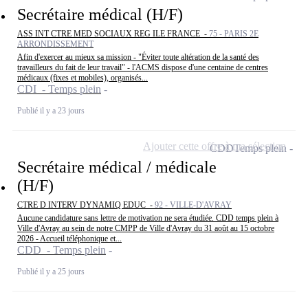
Secrétaire médical (H/F)
ASS INT CTRE MED SOCIAUX REG ILE FRANCE -
75 - PARIS 2E
ARRONDISSEMENT
Afin d'exercer au mieux sa mission - "Éviter toute altération de la santé des
travailleurs du fait de leur travail" - l'ACMS dispose d'une centaine de centres
médicaux (fixes et mobiles), organisés...
CDI - Temps plein
Publié il y a 23 jours
Ajouter cette offre à ma sélection
CDD
Temps plein
Secrétaire médical / médicale
(H/F)
CTRE D INTERV DYNAMIQ EDUC -
92 - VILLE-D'AVRAY
Aucune candidature sans lettre de motivation ne sera étudiée. CDD temps plein à
Ville d'Avray au sein de notre CMPP de Ville d'Avray du 31 août au 15 octobre
2026 - Accueil téléphonique et...
CDD - Temps plein
Publié il y a 25 jours