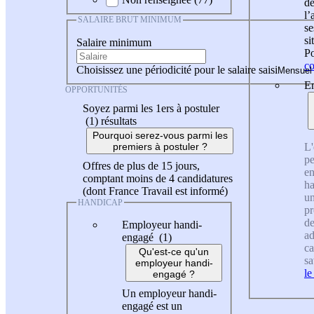
de
l
SALAIRE BRUT MINIMUM
se
si
Salaire minimum
Po
co
Choisissez une périodicité pour le salaire saisi
En
OPPORTUNITÉS
Soyez parmi les 1ers à postuler
(1)
résultats
Pourquoi serez-vous parmi les
L'
premiers à postuler ?
pe
Offres de plus de 15 jours,
en
comptant moins de 4 candidatures
ha
(dont France Travail est informé)
un
HANDICAP
pr
de
Employeur handi-
ad
engagé (1)
ca
Qu'est-ce qu'un
sa
employeur handi-
le
engagé ?
Un employeur handi-
engagé est un