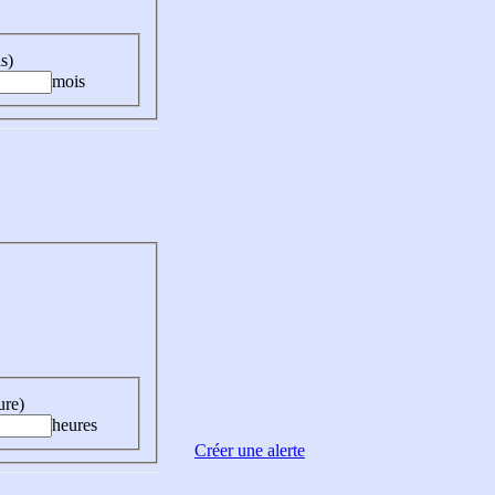
s)
mois
ure)
heures
Créer une alerte