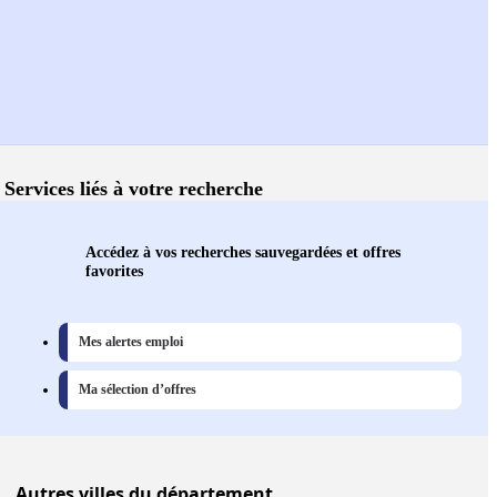
Services liés à votre recherche
Accédez à vos recherches sauvegardées et offres
favorites
Mes alertes emploi
Ma sélection d’offres
Autres
villes
du département