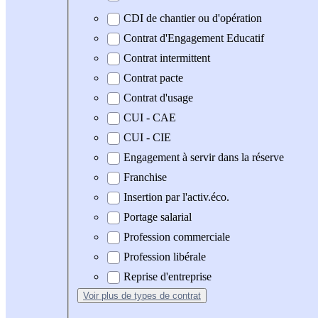
CDI de chantier ou d'opération
Contrat d'Engagement Educatif
Contrat intermittent
Contrat pacte
Contrat d'usage
CUI - CAE
CUI - CIE
Engagement à servir dans la réserve
Franchise
Insertion par l'activ.éco.
Portage salarial
Profession commerciale
Profession libérale
Reprise d'entreprise
Voir plus
de types de contrat