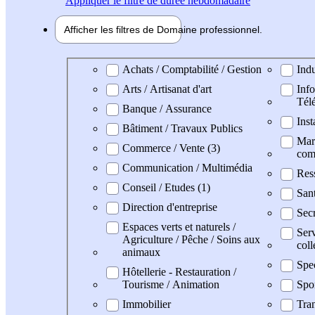
Appliquer
le filtre de durée hebdomadaire
Afficher les filtres de
Domaine pro
fessionnel
Domaine professionel
Achats / Comptabilité / Gestion
Indu
Arts / Artisanat d'art
Info
Tél
Banque / Assurance
Inst
Bâtiment / Travaux Publics
Mark
Commerce / Vente (3)
com
Communication / Multimédia
Res
Conseil / Etudes (1)
Sant
Direction d'entreprise
Secr
Espaces verts et naturels /
Serv
Agriculture / Pêche / Soins aux
coll
animaux
Spe
Hôtellerie - Restauration /
Tourisme / Animation
Spo
Immobilier
Tran