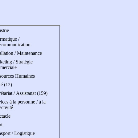
strie
rmatique /
écommunication
allation / Maintenance
eting / Stratégie
merciale
sources Humaines
é (12)
étariat / Assistanat (159)
ices à la personne / à la
ectivité
ctacle
rt
sport / Logistique