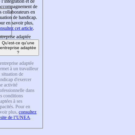
 l’intégration et de
’accompagnement de
s collaborateurs en
tuation de handicap.
ur en savoir plus,
nsultez cet article
.
treprise adaptée
Qu'est-ce qu'une
entreprise adaptée
?
entreprise adaptée
rmet à un travailleur
 situation de
ndicap d'exercer
e activité
ofessionnelle dans
s conditions
aptées à ses
pacités. Pour en
voir plus,
consultez
 site de l’UNEA
.