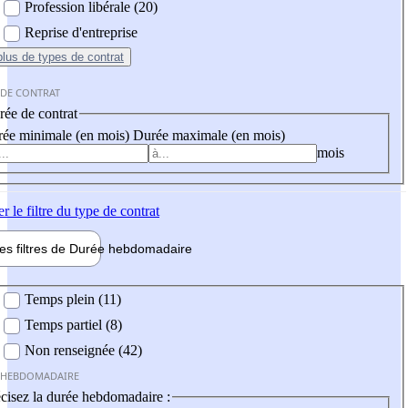
Profession libérale (20)
Reprise d'entreprise
plus
de types de contrat
 DE CONTRAT
ée de contrat
ée minimale (en mois)
Durée maximale (en mois)
mois
er
le filtre du type de contrat
les filtres de
Durée hebdo
madaire
 hebdomadaire
Temps plein (11)
Temps partiel (8)
Non renseignée (42)
 HEBDOMADAIRE
cisez la durée hebdomadaire :