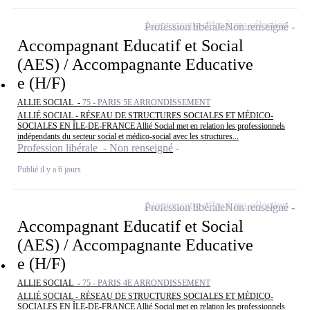
Ajouter cette offre à ma sélection
Profession libérale
Non renseigné
Accompagnant Educatif et Social
(AES) / Accompagnante Educative
e (H/F)
ALLIE SOCIAL -
75 - PARIS 5E ARRONDISSEMENT
ALLIÉ SOCIAL - RÉSEAU DE STRUCTURES SOCIALES ET MÉDICO-
SOCIALES EN ÎLE-DE-FRANCE Allié Social met en relation les professionnels
indépendants du secteur social et médico-social avec les structures...
Profession libérale - Non renseigné
Publié il y a 6 jours
Ajouter cette offre à ma sélection
Profession libérale
Non renseigné
Accompagnant Educatif et Social
(AES) / Accompagnante Educative
e (H/F)
ALLIE SOCIAL -
75 - PARIS 4E ARRONDISSEMENT
ALLIÉ SOCIAL - RÉSEAU DE STRUCTURES SOCIALES ET MÉDICO-
SOCIALES EN ÎLE-DE-FRANCE Allié Social met en relation les professionnels