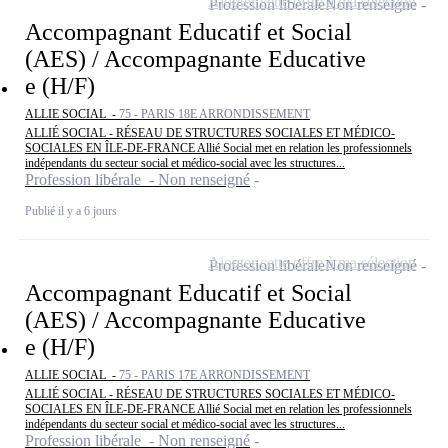
Ajouter cette offre à ma sélection
Profession libérale
Non renseigné
Accompagnant Educatif et Social
(AES) / Accompagnante Educative
e (H/F)
ALLIE SOCIAL -
75 - PARIS 18E ARRONDISSEMENT
ALLIÉ SOCIAL - RÉSEAU DE STRUCTURES SOCIALES ET MÉDICO-
SOCIALES EN ÎLE-DE-FRANCE Allié Social met en relation les professionnels
indépendants du secteur social et médico-social avec les structures...
Profession libérale - Non renseigné
Publié il y a 6 jours
Ajouter cette offre à ma sélection
Profession libérale
Non renseigné
Accompagnant Educatif et Social
(AES) / Accompagnante Educative
e (H/F)
ALLIE SOCIAL -
75 - PARIS 17E ARRONDISSEMENT
ALLIÉ SOCIAL - RÉSEAU DE STRUCTURES SOCIALES ET MÉDICO-
SOCIALES EN ÎLE-DE-FRANCE Allié Social met en relation les professionnels
indépendants du secteur social et médico-social avec les structures...
Profession libérale - Non renseigné