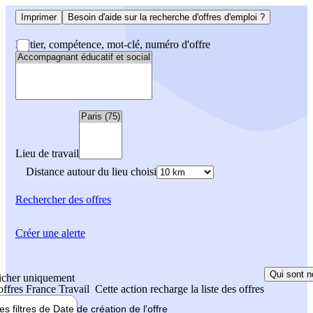
Imprimer
Besoin d'aide sur la recherche d'offres d'emploi ?
Métier, compétence, mot-clé, numéro d'offre
Lieu de travail
Distance autour du lieu choisi
Rechercher
des offres
Créer une alerte
Qui sont n
icher uniquement
 offres France Travail
Cette action recharge la liste des offres
les filtres de
Date de création
de l'offre