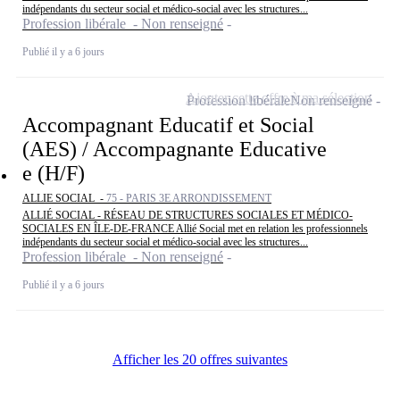
indépendants du secteur social et médico-social avec les structures...
Profession libérale - Non renseigné
Publié il y a 6 jours
Ajouter cette offre à ma sélection
Profession libérale
Non renseigné
Accompagnant Educatif et Social
(AES) / Accompagnante Educative
e (H/F)
ALLIE SOCIAL -
75 - PARIS 3E ARRONDISSEMENT
ALLIÉ SOCIAL - RÉSEAU DE STRUCTURES SOCIALES ET MÉDICO-
SOCIALES EN ÎLE-DE-FRANCE Allié Social met en relation les professionnels
indépendants du secteur social et médico-social avec les structures...
Profession libérale - Non renseigné
Publié il y a 6 jours
Afficher les 20 offres suivantes