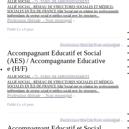
ALLIE SOCIAL -
75 - PARIS 20E ARRONDISSEMENT
ALLIÉ SOCIAL - RÉSEAU DE STRUCTURES SOCIALES ET MÉDICO-
SOCIALES EN ÎLE-DE-FRANCE Allié Social met en relation les professionnels
indépendants du secteur social et médico-social avec les structures...
Profession libérale - Non renseigné
Publié il y a 6 jours
Ajouter cette offre à ma sélection
Profession libérale
Non renseigné
Accompagnant Educatif et Social
(AES) / Accompagnante Educative
e (H/F)
ALLIE SOCIAL -
75 - PARIS 16E ARRONDISSEMENT
ALLIÉ SOCIAL - RÉSEAU DE STRUCTURES SOCIALES ET MÉDICO-
SOCIALES EN ÎLE-DE-FRANCE Allié Social met en relation les professionnels
indépendants du secteur social et médico-social avec les structures...
Profession libérale - Non renseigné
Publié il y a 6 jours
Ajouter cette offre à ma sélection
Profession libérale
Non renseigné
Accompagnant Educatif et Social