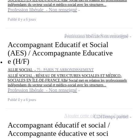
indépendants du secteur social et médico-social avec les structures...
Profession libérale - Non renseigné
Publié il y a 6 jours
Ajouter cette offre à ma sélection
Profession libérale
Non renseigné
Accompagnant Educatif et Social
(AES) / Accompagnante Educative
e (H/F)
ALLIE SOCIAL -
75 - PARIS 7E ARRONDISSEMENT
ALLIÉ SOCIAL - RÉSEAU DE STRUCTURES SOCIALES ET MÉDICO-
SOCIALES EN ÎLE-DE-FRANCE Allié Social met en relation les professionnels
indépendants du secteur social et médico-social avec les structures...
Profession libérale - Non renseigné
Publié il y a 6 jours
Ajouter cette offre à ma sélection
CDI
Temps partiel
Accompagnant éducatif et social /
Accompagnante éducative et soci