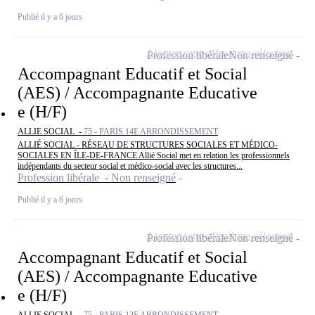
Publié il y a 6 jours
Ajouter cette offre à ma sélection
Profession libérale
Non renseigné
Accompagnant Educatif et Social
(AES) / Accompagnante Educative
e (H/F)
ALLIE SOCIAL -
75 - PARIS 14E ARRONDISSEMENT
ALLIÉ SOCIAL - RÉSEAU DE STRUCTURES SOCIALES ET MÉDICO-
SOCIALES EN ÎLE-DE-FRANCE Allié Social met en relation les professionnels
indépendants du secteur social et médico-social avec les structures...
Profession libérale - Non renseigné
Publié il y a 6 jours
Ajouter cette offre à ma sélection
Profession libérale
Non renseigné
Accompagnant Educatif et Social
(AES) / Accompagnante Educative
e (H/F)