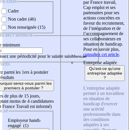
IFICATION
par France travail,
Cap emploi et ses
Cadre
partenaires pour ses
actions concrètes en
Non cadre (46)
faveur du recrutement,
Non renseignée (15)
de l’intégration et de
l’accompagnement de
IRE BRUT MINIMUM
ses collaborateurs en
situation de handicap.
re minimum
Pour en savoir plus,
consultez cet article
.
ssez une périodicité pour le salaire saisi
Entreprise adaptée
NITÉS
Qu'est-ce qu'une
z parmi les 1ers à postuler
entreprise adaptée
résultats
?
urquoi serez-vous parmi les
L'entreprise adaptée
premiers à postuler ?
permet à un travailleur
es de plus de 15 jours,
en situation de
tant moins de 4 candidatures
handicap d'exercer
t France Travail est informé)
une activité
ICAP
professionnelle dans
des conditions
Employeur handi-
adaptées à ses
engagé (1)
capacités. Pour en