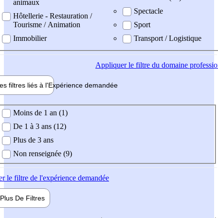
animaux
Spectacle
Hôtellerie - Restauration /
Tourisme / Animation
Sport
Immobilier
Transport / Logistique
Appliquer
le filtre du domaine professi
es filtres liés à l'
Expérience
demandée
ience demandée
Moins de 1 an (1)
De 1 à 3 ans (12)
Plus de 3 ans
Non renseignée (9)
er
le filtre de l'expérience demandée
Plus De
Filtres