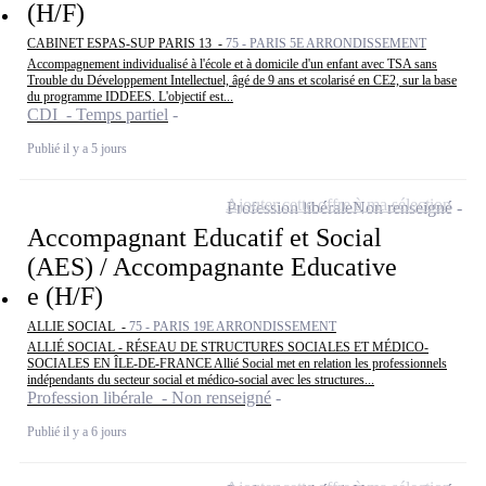
(H/F)
CABINET ESPAS-SUP PARIS 13 -
75 - PARIS 5E ARRONDISSEMENT
Accompagnement individualisé à l'école et à domicile d'un enfant avec TSA sans
Trouble du Développement Intellectuel, âgé de 9 ans et scolarisé en CE2, sur la base
du programme IDDEES. L'objectif est...
CDI - Temps partiel
Publié il y a 5 jours
Ajouter cette offre à ma sélection
Profession libérale
Non renseigné
Accompagnant Educatif et Social
(AES) / Accompagnante Educative
e (H/F)
ALLIE SOCIAL -
75 - PARIS 19E ARRONDISSEMENT
ALLIÉ SOCIAL - RÉSEAU DE STRUCTURES SOCIALES ET MÉDICO-
SOCIALES EN ÎLE-DE-FRANCE Allié Social met en relation les professionnels
indépendants du secteur social et médico-social avec les structures...
Profession libérale - Non renseigné
Publié il y a 6 jours