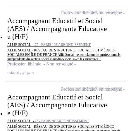
Ajouter cette offre à ma sélection
Profession libérale
Non renseigné
Accompagnant Educatif et Social
(AES) / Accompagnante Educative
e (H/F)
ALLIE SOCIAL -
75 - PARIS 10E ARRONDISSEMENT
ALLIÉ SOCIAL - RÉSEAU DE STRUCTURES SOCIALES ET MÉDICO-
SOCIALES EN ÎLE-DE-FRANCE Allié Social met en relation les professionnels
indépendants du secteur social et médico-social avec les structures...
Profession libérale - Non renseigné
Publié il y a 6 jours
Ajouter cette offre à ma sélection
Profession libérale
Non renseigné
Accompagnant Educatif et Social
(AES) / Accompagnante Educative
e (H/F)
ALLIE SOCIAL -
75 - PARIS 9E ARRONDISSEMENT
ALLIÉ SOCIAL - RÉSEAU DE STRUCTURES SOCIALES ET MÉDICO-
SOCIALES EN ÎLE-DE-FRANCE Allié Social met en relation les professionnels