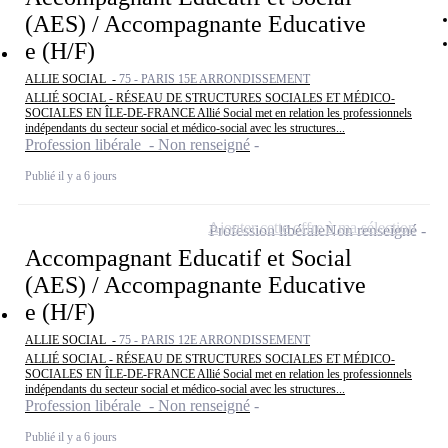
(AES) / Accompagnante Educative
e (H/F)
ALLIE SOCIAL -
75 - PARIS 15E ARRONDISSEMENT
ALLIÉ SOCIAL - RÉSEAU DE STRUCTURES SOCIALES ET MÉDICO-
SOCIALES EN ÎLE-DE-FRANCE Allié Social met en relation les professionnels
indépendants du secteur social et médico-social avec les structures...
Profession libérale - Non renseigné
Publié il y a 6 jours
Ajouter cette offre à ma sélection
Profession libérale
Non renseigné
Accompagnant Educatif et Social
(AES) / Accompagnante Educative
e (H/F)
ALLIE SOCIAL -
75 - PARIS 12E ARRONDISSEMENT
ALLIÉ SOCIAL - RÉSEAU DE STRUCTURES SOCIALES ET MÉDICO-
SOCIALES EN ÎLE-DE-FRANCE Allié Social met en relation les professionnels
indépendants du secteur social et médico-social avec les structures...
Profession libérale - Non renseigné
Publié il y a 6 jours