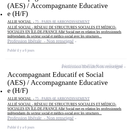
(AES) / Accompagnante Educative
e (H/F)
ALLIE SOCIAL -
75 - PARIS 8E ARRONDISSEMENT
ALLIÉ SOCIAL - RÉSEAU DE STRUCTURES SOCIALES ET MÉDICO-
SOCIALES EN ÎLE-DE-FRANCE Allié Social met en relation les professionnels
indépendants du secteur social et médico-social avec les structures...
Profession libérale - Non renseigné
Publié il y a 6 jours
Ajouter cette offre à ma sélection
Profession libérale
Non renseigné
Accompagnant Educatif et Social
(AES) / Accompagnante Educative
e (H/F)
ALLIE SOCIAL -
75 - PARIS 6E ARRONDISSEMENT
ALLIÉ SOCIAL - RÉSEAU DE STRUCTURES SOCIALES ET MÉDICO-
SOCIALES EN ÎLE-DE-FRANCE Allié Social met en relation les professionnels
indépendants du secteur social et médico-social avec les structures...
Profession libérale - Non renseigné
Publié il y a 6 jours