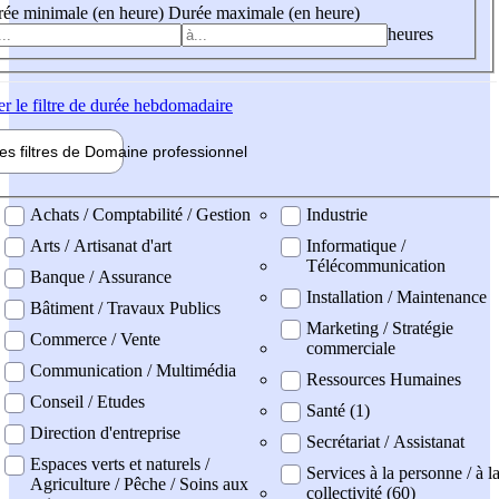
ée minimale (en heure)
Durée maximale (en heure)
heures
er
le filtre de durée hebdomadaire
les filtres de
Domaine pro
fessionnel
ne professionel
Achats / Comptabilité / Gestion
Industrie
Arts / Artisanat d'art
Informatique /
Télécommunication
Banque / Assurance
Installation / Maintenance
Bâtiment / Travaux Publics
Marketing / Stratégie
Commerce / Vente
commerciale
Communication / Multimédia
Ressources Humaines
Conseil / Etudes
Santé (1)
Direction d'entreprise
Secrétariat / Assistanat
Espaces verts et naturels /
Services à la personne / à l
Agriculture / Pêche / Soins aux
collectivité (60)