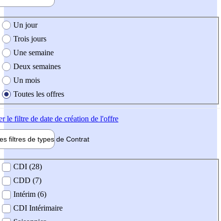
e création de l'offre
Un jour
Trois jours
Une semaine
Deux semaines
Un mois
Toutes les offres
er
le filtre de date de création de l'offre
les filtres de types de
Contrat
de contrat
CDI (28)
CDD (7)
Intérim (6)
CDI Intérimaire