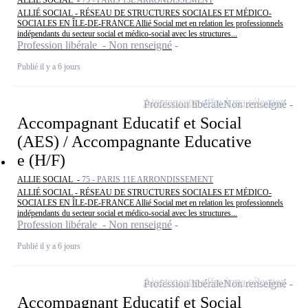
ALLIE SOCIAL -
75 - PARIS 13E ARRONDISSEMENT
ALLIÉ SOCIAL - RÉSEAU DE STRUCTURES SOCIALES ET MÉDICO-
SOCIALES EN ÎLE-DE-FRANCE Allié Social met en relation les professionnels
indépendants du secteur social et médico-social avec les structures...
Profession libérale - Non renseigné
Publié il y a 6 jours
Ajouter cette offre à ma sélection
Profession libérale
Non renseigné
Accompagnant Educatif et Social
(AES) / Accompagnante Educative
e (H/F)
ALLIE SOCIAL -
75 - PARIS 11E ARRONDISSEMENT
ALLIÉ SOCIAL - RÉSEAU DE STRUCTURES SOCIALES ET MÉDICO-
SOCIALES EN ÎLE-DE-FRANCE Allié Social met en relation les professionnels
indépendants du secteur social et médico-social avec les structures...
Profession libérale - Non renseigné
Publié il y a 6 jours
Ajouter cette offre à ma sélection
Profession libérale
Non renseigné
Accompagnant Educatif et Social