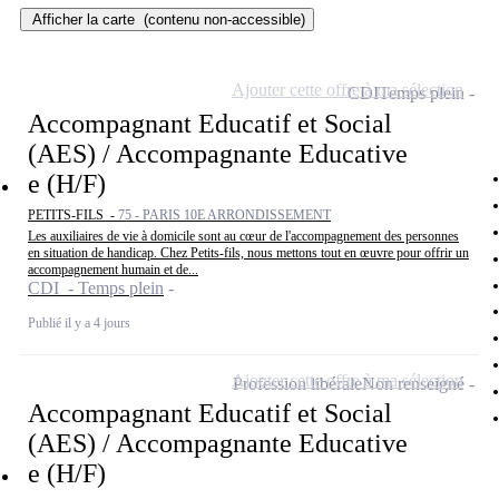
Afficher la carte
(contenu non-accessible)
Ajouter cette offre à ma sélection
CDI
Temps plein
Accompagnant Educatif et Social
(AES) / Accompagnante Educative
e (H/F)
PETITS-FILS -
75 - PARIS 10E ARRONDISSEMENT
Les auxiliaires de vie à domicile sont au cœur de l'accompagnement des personnes
en situation de handicap. Chez Petits-fils, nous mettons tout en œuvre pour offrir un
accompagnement humain et de...
CDI - Temps plein
Publié il y a 4 jours
Ajouter cette offre à ma sélection
Profession libérale
Non renseigné
Accompagnant Educatif et Social
(AES) / Accompagnante Educative
e (H/F)