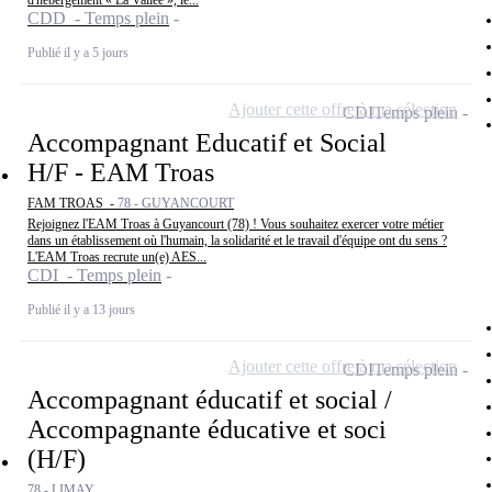
d'hébergement « La Vallée », le...
CDD - Temps plein
Publié il y a 5 jours
Ajouter cette offre à ma sélection
CDI
Temps plein
Accompagnant Educatif et Social
H/F - EAM Troas
FAM TROAS -
78 - GUYANCOURT
Rejoignez l'EAM Troas à Guyancourt (78) ! Vous souhaitez exercer votre métier
dans un établissement où l'humain, la solidarité et le travail d'équipe ont du sens ?
L'EAM Troas recrute un(e) AES...
CDI - Temps plein
Publié il y a 13 jours
Ajouter cette offre à ma sélection
CDI
Temps plein
Accompagnant éducatif et social /
Accompagnante éducative et soci
(H/F)
78 - LIMAY