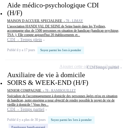
Aide médico-psychologique CDI
(H/F)
MAISON D ACCUEIL SPECIALISEE -
78 - LIMAY
L'association HANDI VAL DE SEINE de Seine basée dans les Yvelines,
accompagne plus de 1500 personnes en situation de handicap (handicap psychique,
TSA .). Elle compte aujourd'hui 20 établissements et...
CDI - Temps plein
Publié il y a 17 jours
Soyez parmi les 1ers à postuler
Ajouter cette offre à ma sélection
CDI
Temps partiel
Auxiliaire de vie à domicile
SOIRS & WEEK-END (H/F)
SENIOR COMPAGNIE -
78 - RAMBOUILLET
Spécialiste de l'accompagnement à domicile des personnes âgées et/ou en situation
de handicap, notre enseigne a pour objectif de rendre possible le projet de vie de
vieillir à domicile ! Vous êtes...
CDI - Temps partiel
Publié il y a plus de 30 jours
Soyez parmi les 1ers à postuler
Employeur handi-engagé