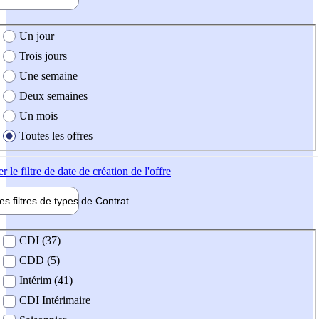
e création de l'offre
Un jour
Trois jours
Une semaine
Deux semaines
Un mois
Toutes les offres
er
le filtre de date de création de l'offre
les filtres de types de
Contrat
de contrat
CDI (37)
CDD (5)
Intérim (41)
CDI Intérimaire