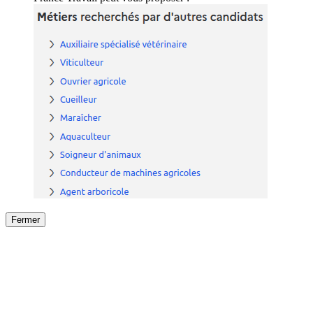
Fermer
Fermer
le détail de l'offre
/
Offre
sur
Offre précéden