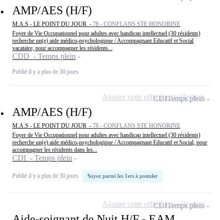
AMP/AES (H/F)
M.A.S - LE POINT DU JOUR -
78 - CONFLANS STE HONORINE
Foyer de Vie Occupationnel pour adultes avec handicap intellectuel (30 résidents)
recherche un(e) aide médico-psychologique / Accompagnant Educatif et Social
vacataire, pour accompagner les résidents...
CDD - Temps plein
Publié il y a plus de 30 jours
Ajouter cette offre à ma sélection
CDI
Temps plein
AMP/AES (H/F)
M.A.S - LE POINT DU JOUR -
78 - CONFLANS STE HONORINE
Foyer de Vie Occupationnel pour adultes avec handicap intellectuel (30 résidents)
recherche un(e) aide médico-psychologique / Accompagnant Educatif et Social, pour
accompagner les résidents dans les...
CDI - Temps plein
Publié il y a plus de 30 jours
Soyez parmi les 1ers à postuler
Ajouter cette offre à ma sélection
CDI
Temps plein
Aide-soignant de Nuit H/F - EAM