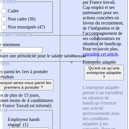
IFICATION
par France travail,
Cap emploi et ses
Cadre
partenaires pour ses
actions concrètes en
Non cadre (36)
faveur du recrutement,
Non renseignée (47)
de l’intégration et de
l’accompagnement de
IRE BRUT MINIMUM
ses collaborateurs en
situation de handicap.
re minimum
Pour en savoir plus,
consultez cet article
.
ssez une périodicité pour le salaire saisi
Entreprise adaptée
NITÉS
Qu'est-ce qu'une
z parmi les 1ers à postuler
entreprise adaptée
résultats
?
urquoi serez-vous parmi les
L'entreprise adaptée
premiers à postuler ?
permet à un travailleur
es de plus de 15 jours,
en situation de
tant moins de 4 candidatures
handicap d'exercer
t France Travail est informé)
une activité
ICAP
professionnelle dans
des conditions
Employeur handi-
adaptées à ses
engagé (1)
capacités. Pour en