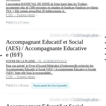
L'association HANDI VAL DE SEINE de Seine basée dans les Yvelines,
accompagne plus de 1500 personnes en situation de handicap (handicap psychique,
TSA .). Elle compte aujourd'hui 20 établissements et...
CDI - Temps plein
Publié il y a 17 jours
Ajouter cette offre à ma sélection
CDI
Temps plein
Accompagnant Educatif et Social
(AES) / Accompagnante Educative
e (H/F)
FOYER DE LA PLAINE -
78 - AUBERGENVILLE
Pour son activité, le Foyer d'Accueil Médicalisé d'Aubergenville recherche des
Accompagnants Éducatifs et Social (AES) / Accompagnante Éducative et Sociale
(AES). Votre rôle Sous la responsabilité...
CDI - Temps plein
Publié il y a 20 jours
Soyez parmi les 1ers à postuler
Ajouter cette offre à ma sélection
CDI
Temps plein