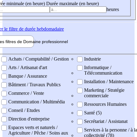
ée minimale (en heure)
Durée maximale (en heure)
heures
er
le filtre de durée hebdomadaire
les filtres de
Domaine pro
fessionnel
ne professionel
Achats / Comptabilité / Gestion
Industrie
Arts / Artisanat d'art
Informatique /
Télécommunication
Banque / Assurance
Installation / Maintenance
Bâtiment / Travaux Publics
Marketing / Stratégie
Commerce / Vente
commerciale
Communication / Multimédia
Ressources Humaines
Conseil / Etudes
Santé (5)
Direction d'entreprise
Secrétariat / Assistanat
Espaces verts et naturels /
Services à la personne / à l
Agriculture / Pêche / Soins aux
collectivité (78)