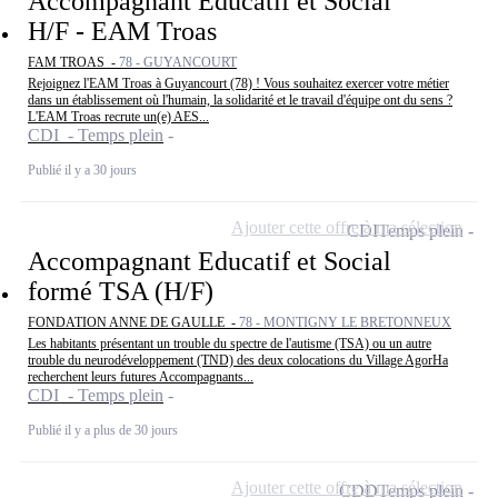
Accompagnant Educatif et Social
H/F - EAM Troas
FAM TROAS -
78 - GUYANCOURT
Rejoignez l'EAM Troas à Guyancourt (78) ! Vous souhaitez exercer votre métier
dans un établissement où l'humain, la solidarité et le travail d'équipe ont du sens ?
L'EAM Troas recrute un(e) AES...
CDI - Temps plein
Publié il y a 30 jours
Ajouter cette offre à ma sélection
CDI
Temps plein
Accompagnant Educatif et Social
formé TSA (H/F)
FONDATION ANNE DE GAULLE -
78 - MONTIGNY LE BRETONNEUX
Les habitants présentant un trouble du spectre de l'autisme (TSA) ou un autre
trouble du neurodéveloppement (TND) des deux colocations du Village AgorHa
recherchent leurs futures Accompagnants...
CDI - Temps plein
Publié il y a plus de 30 jours
Ajouter cette offre à ma sélection
CDD
Temps plein