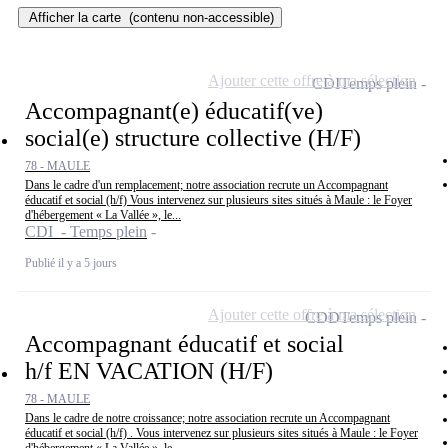
Afficher la carte
(contenu non-accessible)
Ajouter cette offre à ma sélection
CDI
Temps plein
Accompagnant(e) éducatif(ve)
social(e) structure collective (H/F)
78 - MAULE
Dans le cadre d'un remplacement; notre association recrute un Accompagnant
éducatif et social (h/f) Vous intervenez sur plusieurs sites situés à Maule : le Foyer
d'hébergement « La Vallée », le...
CDI - Temps plein
Publié il y a 5 jours
Ajouter cette offre à ma sélection
CDD
Temps plein
Accompagnant éducatif et social
h/f EN VACATION (H/F)
78 - MAULE
Dans le cadre de notre croissance; notre association recrute un Accompagnant
éducatif et social (h/f) . Vous intervenez sur plusieurs sites situés à Maule : le Foyer