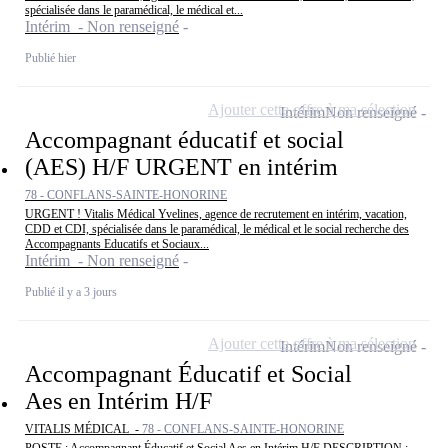
spécialisée dans le paramédical, le médical et...
Intérim - Non renseigné
Publié hier
Ajouter cette offre à ma sélection
Intérim
Non renseigné
Accompagnant éducatif et social
(AES) H/F URGENT en intérim
78 - CONFLANS-SAINTE-HONORINE
URGENT ! Vitalis Médical Yvelines, agence de recrutement en intérim, vacation,
CDD et CDI, spécialisée dans le paramédical, le médical et le social recherche des
Accompagnants Educatifs et Sociaux...
Intérim - Non renseigné
Publié il y a 3 jours
Ajouter cette offre à ma sélection
Intérim
Non renseigné
Accompagnant Éducatif et Social
Aes en Intérim H/F
VITALIS MÉDICAL -
78 - CONFLANS-SAINTE-HONORINE
POSTE : Accompagnant Éducatif et Social Aes en Intérim H/F DESCRIPTION :