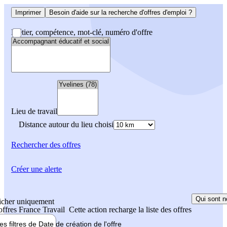
Imprimer
Besoin d'aide sur la recherche d'offres d'emploi ?
Métier, compétence, mot-clé, numéro d'offre
Lieu de travail
Distance autour du lieu choisi
Rechercher
des offres
Créer une alerte
Qui sont n
icher uniquement
 offres France Travail
Cette action recharge la liste des offres
les filtres de
Date de création
de l'offre