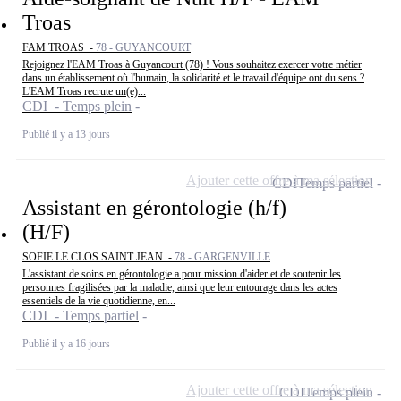
Troas
FAM TROAS -
78 - GUYANCOURT
Rejoignez l'EAM Troas à Guyancourt (78) ! Vous souhaitez exercer votre métier
dans un établissement où l'humain, la solidarité et le travail d'équipe ont du sens ?
L'EAM Troas recrute un(e)...
CDI - Temps plein
Publié il y a 13 jours
Ajouter cette offre à ma sélection
CDI
Temps partiel
Assistant en gérontologie (h/f)
(H/F)
SOFIE LE CLOS SAINT JEAN -
78 - GARGENVILLE
L'assistant de soins en gérontologie a pour mission d'aider et de soutenir les
personnes fragilisées par la maladie, ainsi que leur entourage dans les actes
essentiels de la vie quotidienne, en...
CDI - Temps partiel
Publié il y a 16 jours
Ajouter cette offre à ma sélection
CDI
Temps plein