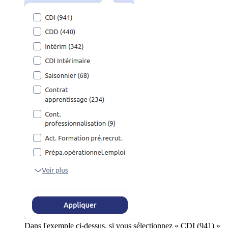
Dans l'exemple ci-dessus, si vous sélectionnez « CDI (941) »