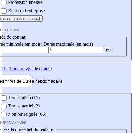
Profession libérale
Reprise d'entreprise
plus
de types de contrat
 DE CONTRAT
ée de contrat
ée minimale (en mois)
Durée maximale (en mois)
mois
er
le filtre du type de contrat
les filtres de
Durée hebdo
madaire
 hebdomadaire
Temps plein (15)
Temps partiel (2)
Non renseignée (66)
 HEBDOMADAIRE
cisez la durée hebdomadaire :