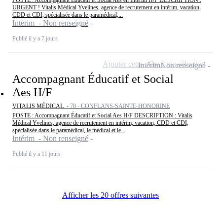
URGENT ! Vitalis Médical Yvelines, agence de recrutement en intérim, vacation,
CDD et CDI, spécialisée dans le paramédical,...
Intérim - Non renseigné
Publié il y a 7 jours
Ajouter cette offre à ma sélection
Intérim
Non renseigné
Accompagnant Éducatif et Social
Aes H/F
VITALIS MÉDICAL -
78 - CONFLANS-SAINTE-HONORINE
POSTE : Accompagnant Éducatif et Social Aes H/F DESCRIPTION : Vitalis
Médical Yvelines, agence de recrutement en intérim, vacation, CDD et CDI,
spécialisée dans le paramédical, le médical et le...
Intérim - Non renseigné
Publié il y a 11 jours
Afficher les 20 offres suivantes