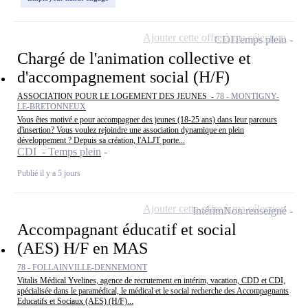
Ajouter cette offre à ma sélection
CDI
Temps plein
Chargé de l'animation collective et
d'accompagnement social (H/F)
ASSOCIATION POUR LE LOGEMENT DES JEUNES -
78 - MONTIGNY-
LE-BRETONNEUX
Vous êtes motivé.e pour accompagner des jeunes (18-25 ans) dans leur parcours
d'insertion? Vous voulez rejoindre une association dynamique en plein
développement ? Depuis sa création, l'ALJT porte...
CDI - Temps plein
Publié il y a 5 jours
Ajouter cette offre à ma sélection
Intérim
Non renseigné
Accompagnant éducatif et social
(AES) H/F en MAS
78 - FOLLAINVILLE-DENNEMONT
Vitalis Médical Yvelines, agence de recrutement en intérim, vacation, CDD et CDI,
spécialisée dans le paramédical, le médical et le social recherche des Accompagnants
Educatifs et Sociaux (AES) (H/F)...