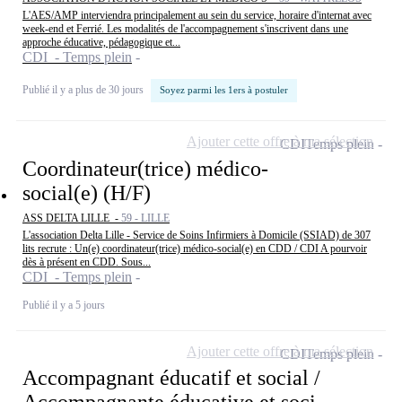
L'AES/AMP interviendra principalement au sein du service, horaire d'internat avec
week-end et Ferrié. Les modalités de l'accompagnement s'inscrivent dans une
approche éducative, pédagogique et...
CDI - Temps plein
Publié il y a plus de 30 jours
Soyez parmi les 1ers à postuler
Ajouter cette offre à ma sélection
CDI
Temps plein
Coordinateur(trice) médico-
social(e) (H/F)
ASS DELTA LILLE -
59 - LILLE
L'association Delta Lille - Service de Soins Infirmiers à Domicile (SSIAD) de 307
lits recrute : Un(e) coordinateur(trice) médico-social(e) en CDD / CDI A pourvoir
dès à présent en CDD. Sous...
CDI - Temps plein
Publié il y a 5 jours
Ajouter cette offre à ma sélection
CDI
Temps plein
Accompagnant éducatif et social /