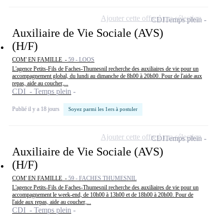
Ajouter cette offre à ma sélection
CDI
Temps plein
Auxiliaire de Vie Sociale (AVS)
(H/F)
COM' EN FAMILLE -
59 - LOOS
L'agence Petits-Fils de Faches-Thumesnil recherche des auxiliaires de vie pour un
accompagnement global, du lundi au dimanche de 8h00 à 20h00. Pour de l'aide aux
repas, aide au coucher,...
CDI - Temps plein
Publié il y a 18 jours
Soyez parmi les 1ers à postuler
Ajouter cette offre à ma sélection
CDI
Temps plein
Auxiliaire de Vie Sociale (AVS)
(H/F)
COM' EN FAMILLE -
59 - FACHES THUMESNIL
L'agence Petits-Fils de Faches-Thumesnil recherche des auxiliaires de vie pour un
accompagnement le week-end, de 10h00 à 13h00 et de 18h00 à 20h00. Pour de
l'aide aux repas, aide au coucher,...
CDI - Temps plein