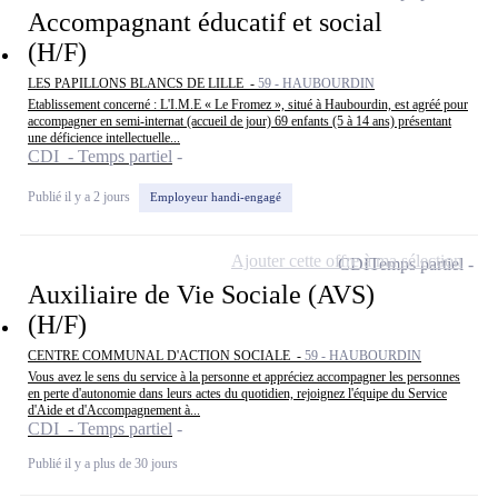
Accompagnant éducatif et social
(H/F)
LES PAPILLONS BLANCS DE LILLE -
59 - HAUBOURDIN
Etablissement concerné : L'I.M.E « Le Fromez », situé à Haubourdin, est agréé pour
accompagner en semi-internat (accueil de jour) 69 enfants (5 à 14 ans) présentant
une déficience intellectuelle...
CDI - Temps partiel
Publié il y a 2 jours
Employeur handi-engagé
Ajouter cette offre à ma sélection
CDI
Temps partiel
Auxiliaire de Vie Sociale (AVS)
(H/F)
CENTRE COMMUNAL D'ACTION SOCIALE -
59 - HAUBOURDIN
Vous avez le sens du service à la personne et appréciez accompagner les personnes
en perte d'autonomie dans leurs actes du quotidien, rejoignez l'équipe du Service
d'Aide et d'Accompagnement à...
CDI - Temps partiel
Publié il y a plus de 30 jours