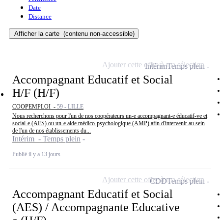
Date
Distance
Afficher la carte
(contenu non-accessible)
Ajouter cette offre à ma sélection
Intérim
Temps plein
Accompagnant Educatif et Social
H/F (H/F)
COOPEMPLOI -
59 - LILLE
Nous recherchons pour l'un de nos coopérateurs un-e accompagnant-e éducatif-ve et
social-e (AES) ou un-e aide médico-psychologique (AMP) afin d'intervenir au sein
de l'un de nos établissements du...
Intérim - Temps plein
Publié il y a 13 jours
Ajouter cette offre à ma sélection
CDD
Temps plein
Accompagnant Educatif et Social
(AES) / Accompagnante Educative