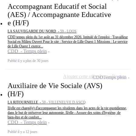
Accompagnant Educatif et Social
(AES) / Accompagnante Educative
e (H/F)
LA SAUVEGARDE DU NORD -
59 - LOOS
CDD temps plein du 1er août au 31 décembre 2026. Intitulé de l'emploi : Travailleur
Social en Milieu Ouvert Pour le site : Service de Lille Ouest 1 Missions : Le service
de Lille Ouest 1 exerce...
CDD - Temps plein
Publié il y a plus de 30 jours
Ajouter cette offre à ma sélection
CDD
Temps plein
Auxiliaire de Vie Sociale (AVS)
(H/F)
LA RITOURNELLE -
59 - VILLENEUVE D ASCQ
Il/elle est chargé(e) d'accompagner les résidents dans les actes de la vie quotidienne,
dans le but de préserver leur autonomie. Il/elle - Assure des soins d'hygiène, de
bien-être et de confort...
CDD - Temps plein
Publié il y a 12 jours