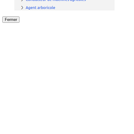
Fermer
Fermer
le détail de l'offre
/
Offre
sur
Offre précéden