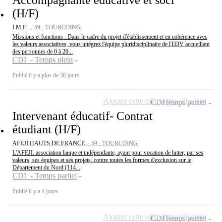
Accompagnante éducative et soci
(H/F)
I.M.E. -
59 - TOURCOING
Missions et fonctions : Dans le cadre du projet d'établissement et en cohérence avec
les valeurs associatives, vous intégrez l'équipe pluridisciplinaire de l'EDV accueillant
des personnes de 0 à 20...
CDI - Temps plein
Publié il y a plus de 30 jours
Ajouter cette offre à ma sélection
CDI
Temps partiel
Intervenant éducatif- Contrat
étudiant (H/F)
AFEJI HAUTS DE FRANCE -
59 - TOURCOING
L'AFEJI. association laïque et indépendante, ayant pour vocation de lutter, par ses
valeurs, ses équipes et ses projets, contre toutes les formes d'exclusion sur le
Département du Nord (114...
CDI - Temps partiel
Publié il y a 4 jours
Ajouter cette offre à ma sélection
CDI
Temps partiel