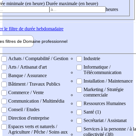
ée minimale (en heure)
Durée maximale (en heure)
heures
er
le filtre de durée hebdomadaire
les filtres de
Domaine pro
fessionnel
ne professionel
Achats / Comptabilité / Gestion
Industrie
Arts / Artisanat d'art
Informatique /
Télécommunication
Banque / Assurance
Installation / Maintenance
Bâtiment / Travaux Publics
Marketing / Stratégie
Commerce / Vente
commerciale
Communication / Multimédia
Ressources Humaines
Conseil / Etudes
Santé (1)
Direction d'entreprise
Secrétariat / Assistanat
Espaces verts et naturels /
Services à la personne / à l
Agriculture / Pêche / Soins aux
collectivité (38)