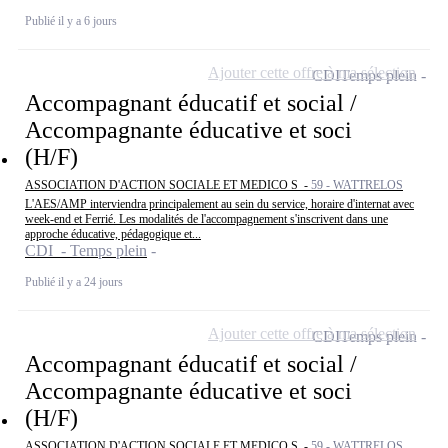
Publié il y a 6 jours
Ajouter cette offre à ma sélection
CDI
Temps plein
Accompagnant éducatif et social /
Accompagnante éducative et soci
(H/F)
ASSOCIATION D'ACTION SOCIALE ET MEDICO S -
59 - WATTRELOS
L'AES/AMP interviendra principalement au sein du service, horaire d'internat avec
week-end et Ferrié. Les modalités de l'accompagnement s'inscrivent dans une
approche éducative, pédagogique et...
CDI - Temps plein
Publié il y a 24 jours
Ajouter cette offre à ma sélection
CDI
Temps plein
Accompagnant éducatif et social /
Accompagnante éducative et soci
(H/F)
ASSOCIATION D'ACTION SOCIALE ET MEDICO S -
59 - WATTRELOS