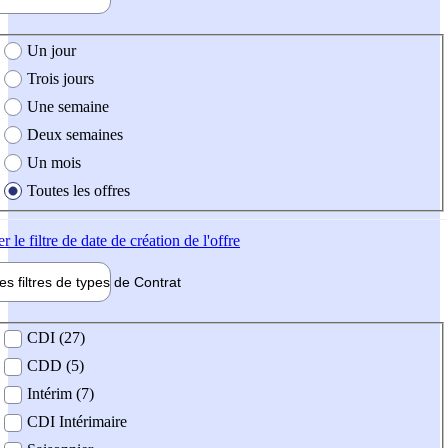
e création de l'offre
Un jour
Trois jours
Une semaine
Deux semaines
Un mois
Toutes les offres
er
le filtre de date de création de l'offre
les filtres de types de
Contrat
de contrat
CDI (27)
CDD (5)
Intérim (7)
CDI Intérimaire