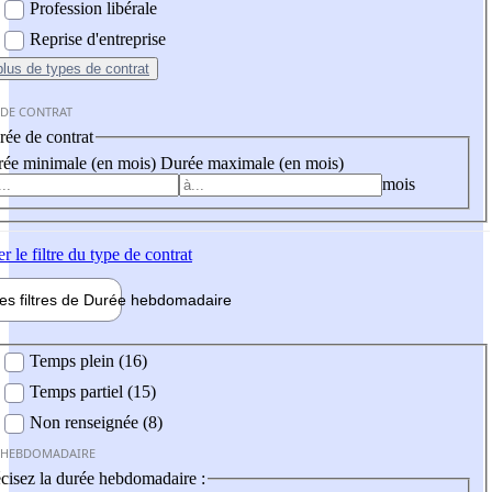
Profession libérale
Reprise d'entreprise
plus
de types de contrat
 DE CONTRAT
ée de contrat
ée minimale (en mois)
Durée maximale (en mois)
mois
er
le filtre du type de contrat
les filtres de
Durée hebdo
madaire
 hebdomadaire
Temps plein (16)
Temps partiel (15)
Non renseignée (8)
 HEBDOMADAIRE
cisez la durée hebdomadaire :