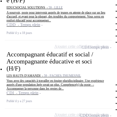
e (H/F)
EDUCSOCIAL SOLUTIONS -
59 - LILLE
A pourvoir, poste pour intervenir auprès de jeunes en attente de place sur un lieu
d'accueil, et ayant pour la plupart, des troubles du comportement. Vous serez en
renfort éducatif pour accompagner...
CDD - Temps plein
Publié il y a 18 jours
Ajouter cette offre à ma sélection
CDI
Temps plein
Accompagnant éducatif et social /
Accompagnante éducative et soci
(H/F)
LES HAUTS D'AMANDI -
59 - FACHES-THUMESNIL
Vous avez des capacités à travailler en équipe pluridisciplinaire. Une expérience
auprès d'une population âgée serait un plus. Compétence(s) du poste : -
Accompagner la personne dans les gestes de...
CDI - Temps plein
Publié il y a 27 jours
Ajouter cette offre à ma sélection
CDD
Temps plein