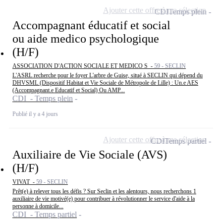
Ajouter cette offre à ma sélection
CDI
Temps plein
Accompagnant éducatif et social
ou aide medico psychologique
(H/F)
ASSOCIATION D'ACTION SOCIALE ET MEDICO S -
59 - SECLIN
L'ASRL recherche pour le foyer L'arbre de Guise, situé à SECLIN qui dépend du
DHVSML (Dispositif Habitat et Vie Sociale de Métropole de Lille) : Un.e AES
(Accompagnant.e Educatif et Social) Ou AMP...
CDI - Temps plein
Publié il y a 4 jours
Ajouter cette offre à ma sélection
CDI
Temps partiel
Auxiliaire de Vie Sociale (AVS)
(H/F)
VIVAT -
59 - SECLIN
Prêt(e) à relever tous les défis ? Sur Seclin et les alentours, nous recherchons 1
auxiliaire de vie motivé(e) pour contribuer à révolutionner le service d'aide à la
personne à domicile...
CDI - Temps partiel