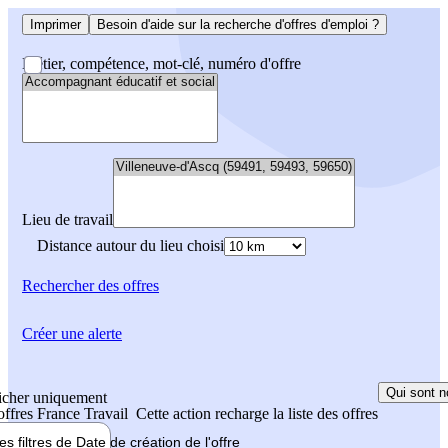
Imprimer
Besoin d'aide sur la recherche d'offres d'emploi ?
Métier, compétence, mot-clé, numéro d'offre
Lieu de travail
Distance autour du lieu choisi
Rechercher
des offres
Créer une alerte
Qui sont n
icher uniquement
 offres France Travail
Cette action recharge la liste des offres
les filtres de
Date de création
de l'offre