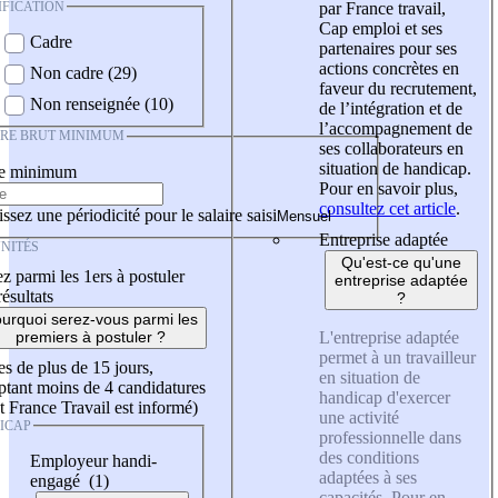
IFICATION
par France travail,
Cap emploi et ses
Cadre
partenaires pour ses
actions concrètes en
Non cadre (29)
faveur du recrutement,
Non renseignée (10)
de l’intégration et de
l’accompagnement de
IRE BRUT MINIMUM
ses collaborateurs en
situation de handicap.
re minimum
Pour en savoir plus,
consultez cet article
.
ssez une périodicité pour le salaire saisi
Entreprise adaptée
NITÉS
Qu'est-ce qu'une
z parmi les 1ers à postuler
entreprise adaptée
résultats
?
urquoi serez-vous parmi les
L'entreprise adaptée
premiers à postuler ?
permet à un travailleur
es de plus de 15 jours,
en situation de
tant moins de 4 candidatures
handicap d'exercer
t France Travail est informé)
une activité
ICAP
professionnelle dans
des conditions
Employeur handi-
adaptées à ses
engagé (1)
capacités. Pour en