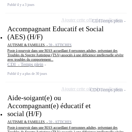
Publié il y a 3 jours
Ajouter cette offre à ma sélection
CDI
Temps plein
Accompagnant Educatif et Social
(AES) (H/F)
AUTISME & FAMILLES -
59 - ATTICHES
Poste à pourvoir dans une MAS accueillant 4 personnes adultes, présentant des
Troubles du Spectre Autistique (TSA) associés à une déficience intellectuelle sévère
avec troubles du comportement...
CDI - Temps plein
Publié il y a plus de 30 jours
Ajouter cette offre à ma sélection
CDD
Temps plein
Aide-soigant(e) ou
Accompagnant(e) éducatif et
social (H/F)
AUTISME & FAMILLES -
59 - ATTICHES
Poste à pourvoir dans une MAS accueillant 4 personnes adultes, présentant des
Troubles du Spectre Autistique (TSA) associés à une déficience intellectuelle sévère