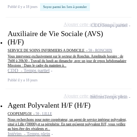
Publié il y a 18 jours
Soyez parmi les 1ers à postuler
Ajouter cette offre à ma sélection
CDD
Temps partiel
Auxiliaire de Vie Sociale (AVS)
(H/F)
SERVICE DE SOINS INFIRMIERS A DOMICILE -
59 - RONCHIN
Vous intervenez exclusivement sur le secteur de Ronchin. Amplitude horaire : de
7h00 à 20h30 - Travail du lundi au dimanche, avec un jour de repos hebdomadaire
Missions : Dans le cadre du maintien à...
CDD - Temps partiel
Publié il y a 18 jours
Ajouter cette offre à ma sélection
Intérim
Temps plein
Agent Polyvalent H/F (H/F)
COOPEMPLOI -
59 - LILLE
Nous recherchons pour notre coopérateur, un agent de service intérieur polyvalent,
situé à Lille (59000) et sa périphérie. En tant qu'agent polyvalent H/F, vous veillez
au bien-être des résidents et...
Intérim - Temps plein