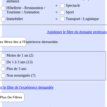
animaux
Spectacle
Hôtellerie - Restauration /
Tourisme / Animation
Sport
Immobilier
Transport / Logistique
Appliquer
le filtre du domaine professi
es filtres liés à l'
Expérience
demandée
ience demandée
Moins de 1 an (2)
De 1 à 3 ans (13)
Plus de 3 ans
Non renseignée (7)
er
le filtre de l'expérience demandée
Plus De
Filtres