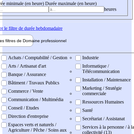
ée minimale (en heure)
Durée maximale (en heure)
heures
er
le filtre de durée hebdomadaire
les filtres de
Domaine pro
fessionnel
ne professionel
Achats / Comptabilité / Gestion
Industrie
Arts / Artisanat d'art
Informatique /
Télécommunication
Banque / Assurance
Installation / Maintenance
Bâtiment / Travaux Publics
Marketing / Stratégie
Commerce / Vente
commerciale
Communication / Multimédia
Ressources Humaines
Conseil / Etudes
Santé
Direction d'entreprise
Secrétariat / Assistanat
Espaces verts et naturels /
Services à la personne / à l
Agriculture / Pêche / Soins aux
collectivité (13)