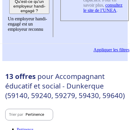
Qu'est-ce qu'un
savoir plus,
consultez
employeur handi-
le site de l’UNEA
.
engagé ?
Un employeur handi-
engagé est un
employeur reconnu
Appliquer
les filtres
13 offres
pour Accompagnant
éducatif et social - Dunkerque
(59140, 59240, 59279, 59430, 59640)
Trier par
Pertinence
Pertinence