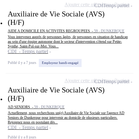
Ajouter cette offre à ma sélection
CDI
Temps partiel
Auxiliaire de Vie Sociale (AVS)
(H/F)
AIDE A DOMICILE EN ACTIVITES REGROUPEES -
59 - DUNKERQUE
Vous intervenez auprès de personnes âgées, de personnes en situation de handicap
au sein d'une équipe autonome dont le secteur d'intervention s'étend sur Petite-
Synthe, Saint-Pol-sur-Mer. Vous...
CDI - Temps partiel
Publié il y a 7 jours
Employeur handi-engagé
Ajouter cette offre à ma sélection
CDI
Temps partiel
Auxiliaire de Vie Sociale (AVS)
(H/F)
AD SENIORS -
59 - DUNKERQUE
Actuellement, nous recherchons un(e) Auxiliaire de Vie Sociale sur l'agence AD
Seniors de Dunkerque pour intervenir au domicile de plusieurs particuliers.
Rejoignez nous en postulant dès...
CDI - Temps partiel
Publié il y a 8 jours