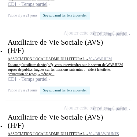
CDI - Temps partiel
Publié il y a 21 jours
Soyez parmi les 1ers à postuler
Ajouter cette offre à ma sélection
CDI
Temps partiel
Auxiliaire de Vie Sociale (AVS)
(H/F)
ASSOCIATION LOCALE ADMR DU LITTORAL -
59 - WARHEM
En tant qu'auxiliaire de vie (h/f), vous interviendrez sur le secteur de WARHEM
auprès de publics fragiles sur les missions suivantes : - aide à la toilette, -
préparation de repas, - ménage...
CDI - Temps partiel
Publié il y a 21 jours
Soyez parmi les 1ers à postuler
Ajouter cette offre à ma sélection
CDI
Temps partiel
Auxiliaire de Vie Sociale (AVS)
(H/F)
ASSOCIATION LOCALE ADMR DU LITTORAL -
59 - BRAY-DUNES