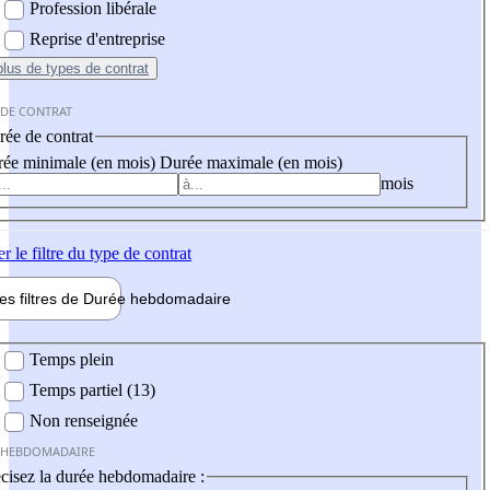
Profession libérale
Reprise d'entreprise
plus
de types de contrat
 DE CONTRAT
ée de contrat
ée minimale (en mois)
Durée maximale (en mois)
mois
er
le filtre du type de contrat
les filtres de
Durée hebdo
madaire
 hebdomadaire
Temps plein
Temps partiel (13)
Non renseignée
 HEBDOMADAIRE
cisez la durée hebdomadaire :