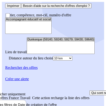
Imprimer
Besoin d'aide sur la recherche d'offres d'emploi ?
Métier, compétence, mot-clé, numéro d'offre
Lieu de travail
Distance autour du lieu choisi
Rechercher
des offres
Créer une alerte
Qui sont n
icher uniquement
 offres France Travail
Cette action recharge la liste des offres
les filtres de
Date de création
de l'offre