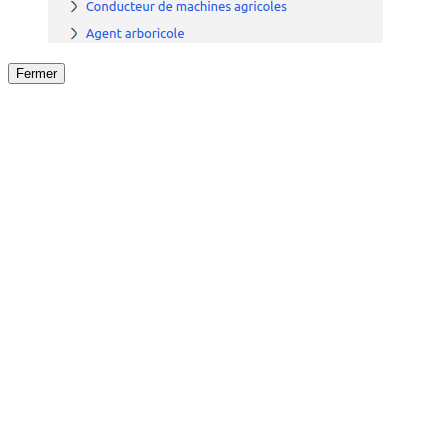
Fermer
Fermer
le détail de l'offre
/
Offre
sur
Offre précéden