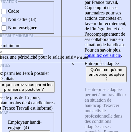
IFICATION
par France travail,
Cap emploi et ses
Cadre
partenaires pour ses
actions concrètes en
Non cadre (13)
faveur du recrutement,
Non renseignée
de l’intégration et de
l’accompagnement de
IRE BRUT MINIMUM
ses collaborateurs en
situation de handicap.
re minimum
Pour en savoir plus,
consultez cet article
.
ssez une périodicité pour le salaire saisi
Entreprise adaptée
NITÉS
Qu'est-ce qu'une
z parmi les 1ers à postuler
entreprise adaptée
résultats
?
urquoi serez-vous parmi les
L'entreprise adaptée
premiers à postuler ?
permet à un travailleur
es de plus de 15 jours,
en situation de
tant moins de 4 candidatures
handicap d'exercer
t France Travail est informé)
une activité
ICAP
professionnelle dans
des conditions
Employeur handi-
adaptées à ses
engagé (4)
capacités. Pour en