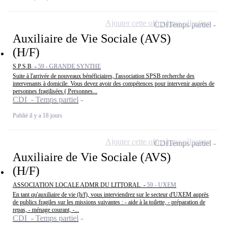
Ajouter cette offre à ma sélection
CDI
Temps partiel
Auxiliaire de Vie Sociale (AVS)
(H/F)
S.P.S.B -
59 - GRANDE SYNTHE
Suite à l'arrivée de nouveaux bénéficiaires, l'association SPSB recherche des
intervenants à domicile. Vous devez avoir des compétences pour intervenir auprès de
personnes fragilisées ( Personnes...
CDI - Temps partiel
Publié il y a 18 jours
Ajouter cette offre à ma sélection
CDI
Temps partiel
Auxiliaire de Vie Sociale (AVS)
(H/F)
ASSOCIATION LOCALE ADMR DU LITTORAL -
59 - UXEM
En tant qu'auxiliaire de vie (h/f), vous interviendrez sur le secteur d'UXEM auprès
de publics fragiles sur les missions suivantes : - aide à la toilette, - préparation de
repas, - ménage courant, -...
CDI - Temps partiel