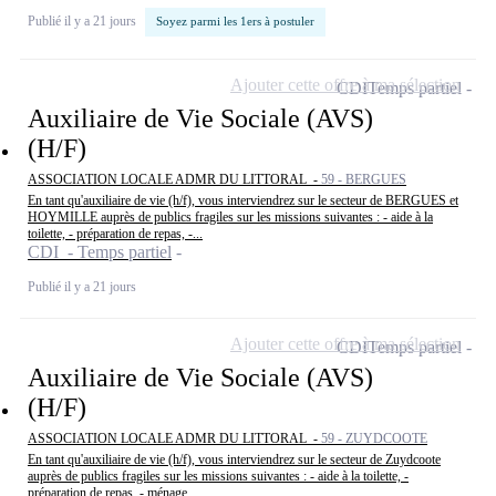
Publié il y a 21 jours
Soyez parmi les 1ers à postuler
Ajouter cette offre à ma sélection
CDI
Temps partiel
Auxiliaire de Vie Sociale (AVS)
(H/F)
ASSOCIATION LOCALE ADMR DU LITTORAL -
59 - BERGUES
En tant qu'auxiliaire de vie (h/f), vous interviendrez sur le secteur de BERGUES et
HOYMILLE auprès de publics fragiles sur les missions suivantes : - aide à la
toilette, - préparation de repas, -...
CDI - Temps partiel
Publié il y a 21 jours
Ajouter cette offre à ma sélection
CDI
Temps partiel
Auxiliaire de Vie Sociale (AVS)
(H/F)
ASSOCIATION LOCALE ADMR DU LITTORAL -
59 - ZUYDCOOTE
En tant qu'auxiliaire de vie (h/f), vous interviendrez sur le secteur de Zuydcoote
auprès de publics fragiles sur les missions suivantes : - aide à la toilette, -
préparation de repas, - ménage...