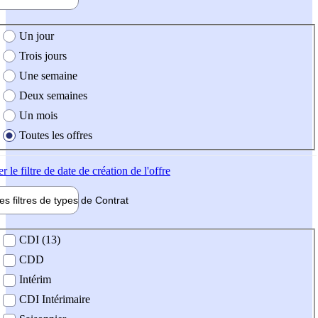
e création de l'offre
Un jour
Trois jours
Une semaine
Deux semaines
Un mois
Toutes les offres
er
le filtre de date de création de l'offre
les filtres de types de
Contrat
de contrat
CDI (13)
CDD
Intérim
CDI Intérimaire