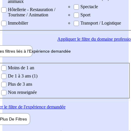
animaux
Spectacle
Hôtellerie - Restauration /
Tourisme / Animation
Sport
Immobilier
Transport / Logistique
Appliquer
le filtre du domaine professi
es filtres liés à l'
Expérience
demandée
ience demandée
Moins de 1 an
De 1 à 3 ans (1)
Plus de 3 ans
Non renseignée
er
le filtre de l'expérience demandée
Plus De
Filtres