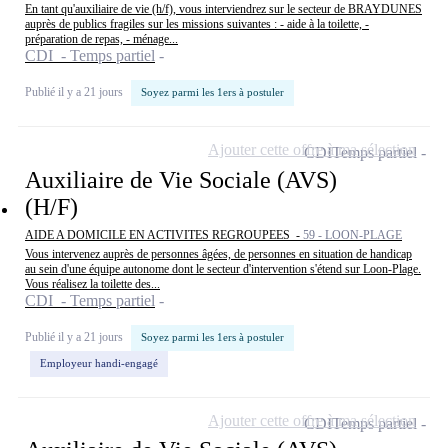
En tant qu'auxiliaire de vie (h/f), vous interviendrez sur le secteur de BRAYDUNES
auprès de publics fragiles sur les missions suivantes : - aide à la toilette, -
préparation de repas, - ménage...
CDI - Temps partiel
Publié il y a 21 jours
Soyez parmi les 1ers à postuler
Ajouter cette offre à ma sélection
CDI
Temps partiel
Auxiliaire de Vie Sociale (AVS)
(H/F)
AIDE A DOMICILE EN ACTIVITES REGROUPEES -
59 - LOON-PLAGE
Vous intervenez auprès de personnes âgées, de personnes en situation de handicap
au sein d'une équipe autonome dont le secteur d'intervention s'étend sur Loon-Plage.
Vous réalisez la toilette des...
CDI - Temps partiel
Publié il y a 21 jours
Soyez parmi les 1ers à postuler
Employeur handi-engagé
Ajouter cette offre à ma sélection
CDI
Temps partiel