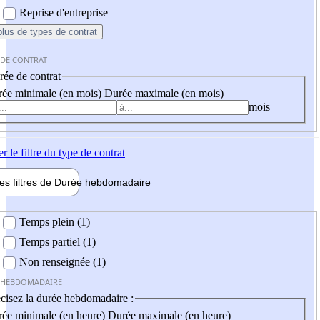
Reprise d'entreprise
plus
de types de contrat
 DE CONTRAT
ée de contrat
ée minimale (en mois)
Durée maximale (en mois)
mois
er
le filtre du type de contrat
les filtres de
Durée hebdo
madaire
 hebdomadaire
Temps plein (1)
Temps partiel (1)
Non renseignée (1)
 HEBDOMADAIRE
cisez la durée hebdomadaire :
ée minimale (en heure)
Durée maximale (en heure)