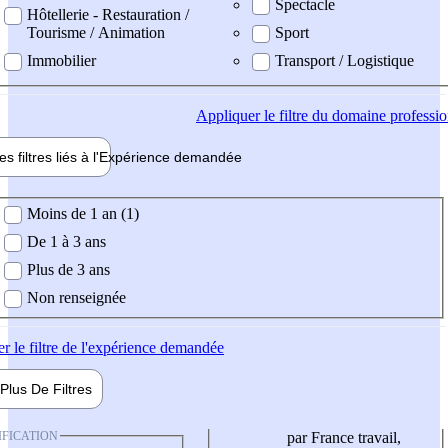
Spectacle
Hôtellerie - Restauration /
Tourisme / Animation
Sport
Immobilier
Transport / Logistique
Appliquer
le filtre du domaine professi
es filtres liés à l'
Expérience
demandée
ience demandée
Moins de 1 an (1)
De 1 à 3 ans
Plus de 3 ans
Non renseignée
er
le filtre de l'expérience demandée
Plus De
Filtres
IFICATION
par France travail,