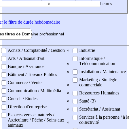
heures
er
le filtre de durée hebdomadaire
les filtres de
Domaine pro
fessionnel
ne professionel
Achats / Comptabilité / Gestion
Industrie
Arts / Artisanat d'art
Informatique /
Télécommunication
Banque / Assurance
Installation / Maintenance
Bâtiment / Travaux Publics
Marketing / Stratégie
Commerce / Vente
commerciale
Communication / Multimédia
Ressources Humaines
Conseil / Etudes
Santé (3)
Direction d'entreprise
Secrétariat / Assistanat
Espaces verts et naturels /
Services à la personne / à l
Agriculture / Pêche / Soins aux
collectivité
animaux