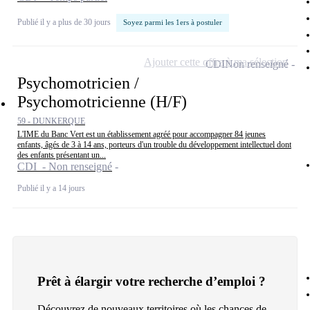
Publié il y a plus de 30 jours
Soyez parmi les 1ers à postuler
Ajouter cette offre à ma sélection
CDI
Non renseigné
Psychomotricien /
Psychomotricienne (H/F)
59 - DUNKERQUE
L'IME du Banc Vert est un établissement agréé pour accompagner 84 jeunes
enfants, âgés de 3 à 14 ans, porteurs d'un trouble du développement intellectuel dont
des enfants présentant un...
CDI - Non renseigné
Publié il y a 14 jours
Prêt à élargir votre recherche d’emploi ?
Découvrez de nouveaux territoires où les chances de