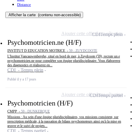
Distance
Afficher la carte
(contenu non-accessible)
Ajouter cette offre à ma sélection
CDI
Temps plein
Psychomotricien.ne (H/F)
INSTITUT D EDUCATION MOTRICE -
59 - ZUYDCOOTE
L'Institut Vancauwenberghe, situé en bord de mer, à Zuydcoote (59), recrute un.e
psychomotricien.ne pour compléter son équipe pluridisciplinaire. Vous élaborerez
des diagnostics et réaliserez en...
CDI - Temps plein
Publié il y a 17 jours
Ajouter cette offre à ma sélection
CDI
Temps partiel
Psychomotricien (H/F)
CMPP -
59 - DUNKERQUE
Missions : Au sein d'une équipe pluridisciplinaires, vos missions consistent, sur
prescription médicale, à la passation de bilans psychomoteurs ainsi qu'à la mise en
œuvre et le suivi de projets...
CDI - Temps partiel