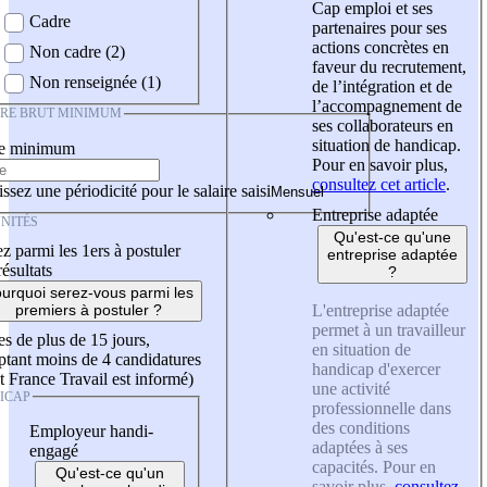
Cap emploi et ses
Cadre
partenaires pour ses
actions concrètes en
Non cadre (2)
faveur du recrutement,
Non renseignée (1)
de l’intégration et de
l’accompagnement de
IRE BRUT MINIMUM
ses collaborateurs en
situation de handicap.
re minimum
Pour en savoir plus,
consultez cet article
.
ssez une périodicité pour le salaire saisi
Entreprise adaptée
NITÉS
Qu'est-ce qu'une
z parmi les 1ers à postuler
entreprise adaptée
résultats
?
urquoi serez-vous parmi les
L'entreprise adaptée
premiers à postuler ?
permet à un travailleur
es de plus de 15 jours,
en situation de
tant moins de 4 candidatures
handicap d'exercer
t France Travail est informé)
une activité
ICAP
professionnelle dans
des conditions
Employeur handi-
adaptées à ses
engagé
capacités. Pour en
Qu'est-ce qu'un
savoir plus,
consultez