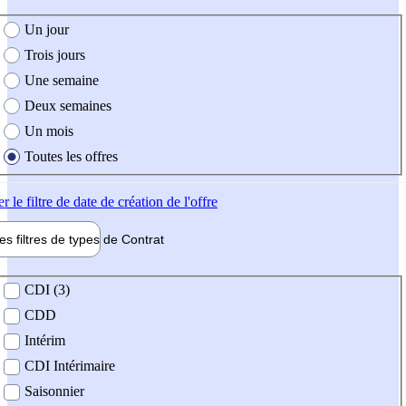
e création de l'offre
Un jour
Trois jours
Une semaine
Deux semaines
Un mois
Toutes les offres
er
le filtre de date de création de l'offre
les filtres de types de
Contrat
de contrat
CDI (3)
CDD
Intérim
CDI Intérimaire
Saisonnier