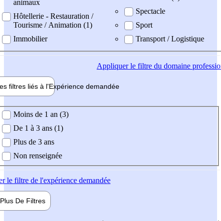
animaux
Spectacle
Hôtellerie - Restauration /
Tourisme / Animation (1)
Sport
Immobilier
Transport / Logistique
Appliquer
le filtre du domaine professi
es filtres liés à l'
Expérience
demandée
ience demandée
Moins de 1 an (3)
De 1 à 3 ans (1)
Plus de 3 ans
Non renseignée
er
le filtre de l'expérience demandée
Plus De
Filtres