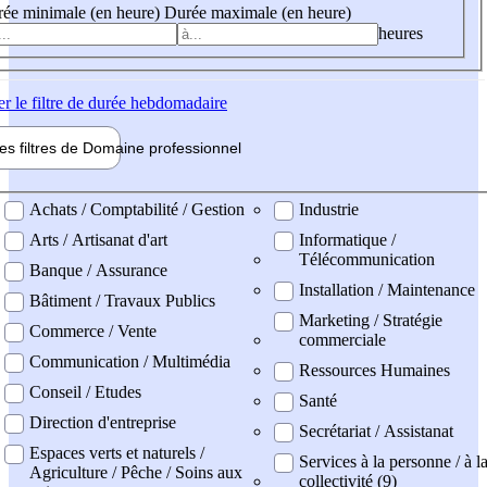
ée minimale (en heure)
Durée maximale (en heure)
heures
er
le filtre de durée hebdomadaire
les filtres de
Domaine pro
fessionnel
ne professionel
Achats / Comptabilité / Gestion
Industrie
Arts / Artisanat d'art
Informatique /
Télécommunication
Banque / Assurance
Installation / Maintenance
Bâtiment / Travaux Publics
Marketing / Stratégie
Commerce / Vente
commerciale
Communication / Multimédia
Ressources Humaines
Conseil / Etudes
Santé
Direction d'entreprise
Secrétariat / Assistanat
Espaces verts et naturels /
Services à la personne / à l
Agriculture / Pêche / Soins aux
collectivité (9)