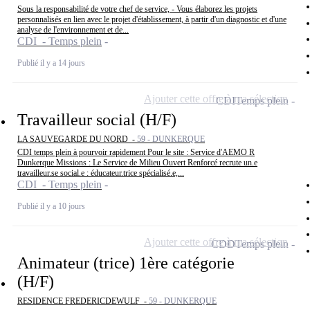
Sous la responsabilité de votre chef de service, - Vous élaborez les projets
personnalisés en lien avec le projet d'établissement, à partir d'un diagnostic et d'une
analyse de l'environnement et de...
CDI - Temps plein
Publié il y a 14 jours
Ajouter cette offre à ma sélection
CDI
Temps plein
Travailleur social (H/F)
LA SAUVEGARDE DU NORD -
59 - DUNKERQUE
CDI temps plein à pourvoir rapidement Pour le site : Service d'AEMO R
Dunkerque Missions : Le Service de Milieu Ouvert Renforcé recrute un.e
travailleur.se social.e : éducateur.trice spécialisé.e,...
CDI - Temps plein
Publié il y a 10 jours
Ajouter cette offre à ma sélection
CDD
Temps plein
Animateur (trice) 1ère catégorie
(H/F)
RESIDENCE FREDERICDEWULF -
59 - DUNKERQUE