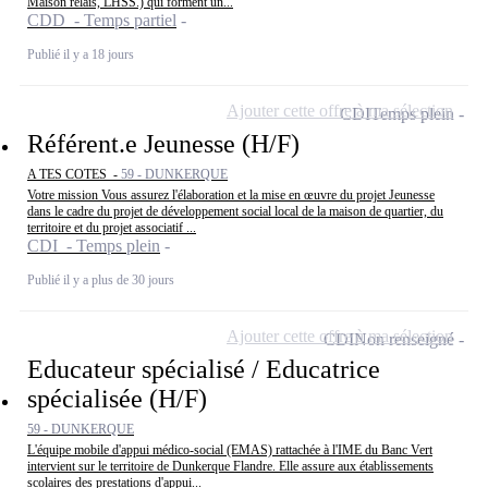
Maison relais, LHSS.) qui forment un...
CDD - Temps partiel
Publié il y a 18 jours
Ajouter cette offre à ma sélection
CDI
Temps plein
Référent.e Jeunesse (H/F)
A TES COTES -
59 - DUNKERQUE
Votre mission Vous assurez l'élaboration et la mise en œuvre du projet Jeunesse
dans le cadre du projet de développement social local de la maison de quartier, du
territoire et du projet associatif ...
CDI - Temps plein
Publié il y a plus de 30 jours
Ajouter cette offre à ma sélection
CDI
Non renseigné
Educateur spécialisé / Educatrice
spécialisée (H/F)
59 - DUNKERQUE
L'équipe mobile d'appui médico-social (EMAS) rattachée à l'IME du Banc Vert
intervient sur le territoire de Dunkerque Flandre. Elle assure aux établissements
scolaires des prestations d'appui...