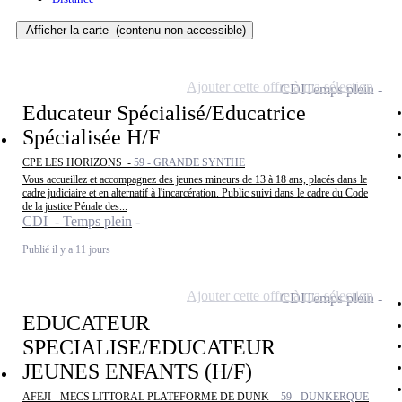
Afficher la carte
(contenu non-accessible)
Ajouter cette offre à ma sélection
CDI
Temps plein
Educateur Spécialisé/Educatrice
Spécialisée H/F
CPE LES HORIZONS -
59 - GRANDE SYNTHE
Vous accueillez et accompagnez des jeunes mineurs de 13 à 18 ans, placés dans le
cadre judiciaire et en alternatif à l'incarcération. Public suivi dans le cadre du Code
de la justice Pénale des...
CDI - Temps plein
Publié il y a 11 jours
Ajouter cette offre à ma sélection
CDI
Temps plein
EDUCATEUR
SPECIALISE/EDUCATEUR
JEUNES ENFANTS (H/F)
AFEJI - MECS LITTORAL PLATEFORME DE DUNK -
59 - DUNKERQUE