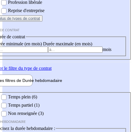
Profession libérale
Reprise d'entreprise
plus
de types de contrat
 DE CONTRAT
ée de contrat
ée minimale (en mois)
Durée maximale (en mois)
mois
er
le filtre du type de contrat
les filtres de
Durée hebdo
madaire
 hebdomadaire
Temps plein (6)
Temps partiel (1)
Non renseignée (3)
 HEBDOMADAIRE
cisez la durée hebdomadaire :