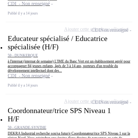
CDI - Non renseigné
Publié il y a 14 jours
Ajouter cette offre à ma sélection
CDI
Non renseigné
Educateur spécialisé / Educatrice
spécialisée (H/F)
59 - DUNKERQUE
à l'internat (internat de semaine) L'IME du Banc Vert est un établissement agréé pour
accompagner 84 jeunes enfants, âgés de 3 à 14 ans, porteurs d'un trouble du
développement intellectuel dont des...
CDI - Non renseigné
Publié il y a 14 jours
Ajouter cette offre à ma sélection
CDI
Non renseigné
Coordonnateur/trice SPS Niveau 1
H/F
59 - GRANDE-SYNTHE
DEKRA Industrial recherche son/sa futur/e Coordonnateur/rice SPS Niveau 1 sur la
région Nord. Vous rejoindrez une équipe d'une dizaine de personnes au sein de