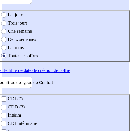
e création de l'offre
Un jour
Trois jours
Une semaine
Deux semaines
Un mois
Toutes les offres
er
le filtre de date de création de l'offre
les filtres de types de
Contrat
de contrat
CDI (7)
CDD (3)
Intérim
CDI Intérimaire