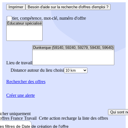
Imprimer
Besoin d'aide sur la recherche d'offres d'emploi ?
Métier, compétence, mot-clé, numéro d'offre
Lieu de travail
Distance autour du lieu choisi
Rechercher
des offres
Créer une alerte
Qui sont n
icher uniquement
 offres France Travail
Cette action recharge la liste des offres
les filtres de
Date de création
de l'offre