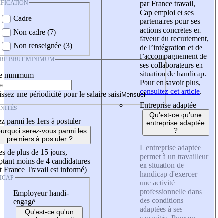
IFICATION
par France travail,
Cap emploi et ses
Cadre
partenaires pour ses
actions concrètes en
Non cadre (7)
faveur du recrutement,
Non renseignée (3)
de l’intégration et de
l’accompagnement de
IRE BRUT MINIMUM
ses collaborateurs en
situation de handicap.
re minimum
Pour en savoir plus,
consultez cet article
.
ssez une périodicité pour le salaire saisi
Entreprise adaptée
NITÉS
Qu'est-ce qu'une
z parmi les 1ers à postuler
entreprise adaptée
?
urquoi serez-vous parmi les
premiers à postuler ?
L'entreprise adaptée
es de plus de 15 jours,
permet à un travailleur
tant moins de 4 candidatures
en situation de
t France Travail est informé)
handicap d'exercer
ICAP
une activité
professionnelle dans
Employeur handi-
des conditions
engagé
adaptées à ses
Qu'est-ce qu'un
capacités. Pour en