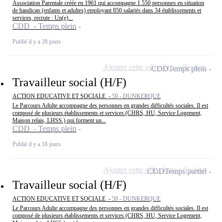
Association Parentale créée en 1961 qui accompagne 1 550 personnes en situation
de handicap (enfants et adultes) employant 850 salariés dans 34 établissements et
services, recrute : Un(e)...
CDD - Temps plein
Publié il y a 28 jours
Ajouter cette offre à ma sélection
CDD
Temps plein
Travailleur social (H/F)
ACTION EDUCATIVE ET SOCIALE -
59 - DUNKERQUE
Le Parcours Adulte accompagne des personnes en grandes difficultés sociales. Il est
composé de plusieurs établissements et services (CHRS, HU, Service Logement,
Maison relais, LHSS.) qui forment un...
CDD - Temps plein
Publié il y a 18 jours
Ajouter cette offre à ma sélection
CDD
Temps partiel
Travailleur social (H/F)
ACTION EDUCATIVE ET SOCIALE -
59 - DUNKERQUE
Le Parcours Adulte accompagne des personnes en grandes difficultés sociales. Il est
composé de plusieurs établissements et services (CHRS, HU, Service Logement,