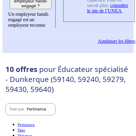
employeur handi-
savoir plus,
consultez
engagé ?
le site de l’UNEA
.
Un employeur handi-
engagé est un
employeur reconnu
Appliquer
les filtres
10 offres
pour Éducateur spécialisé
- Dunkerque (59140, 59240, 59279,
59430, 59640)
Trier par
Pertinence
Pertinence
Date
Distance