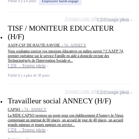
Publié il y a 6 jours
Employeur handi-engagé
Ajouter cette offre à ma sélection
CDI
Temps plein
TISF / MONITEUR EDUCATEUR
(H/F)
AAFP-CSF DE HAUTE-SAVOIE -
74 - ANNECY
Vous souhaitez exercer vos missions éducatives en milieu ouvert ? L'AAFP 74,
premier opérateur sur le service Famille en aide à domicile recrute des
Technicien(ne)s de l'Intervention Sociale et...
CDI - Temps plein
Publié il y a plus de 30 jours
Ajouter cette offre à ma sélection
CDI
Temps plein
Travailleur social ANNECY (H/F)
CAPSO -
74 - ANNECY
La MDE-CAPSO propose un poste pour son établissement d'Annecy-le-Vieux
comprenant un internat de 60 places, un accueil de jour de 40 places, un accueil
grands mineurs et jeunes majeurs en service...
CDI - Temps plein