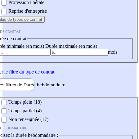
Profession libérale
Reprise d'entreprise
plus
de types de contrat
 DE CONTRAT
ée de contrat
ée minimale (en mois)
Durée maximale (en mois)
mois
er
le filtre du type de contrat
les filtres de
Durée hebdo
madaire
 hebdomadaire
Temps plein (18)
Temps partiel (4)
Non renseignée (17)
 HEBDOMADAIRE
cisez la durée hebdomadaire :