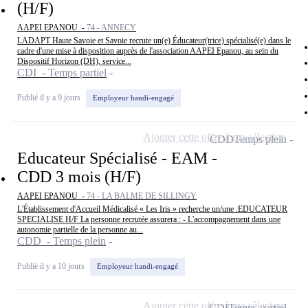
(H/F)
AAPEI EPANOU -
74 - ANNECY
LADAPT Haute Savoie et Savoie recrute un(e) Éducateur(trice) spécialisé(e) dans le
cadre d'une mise à disposition auprès de l'association AAPEI Epanou, au sein du
Dispositif Horizon (DH), service...
CDI - Temps partiel
Publié il y a 9 jours
Employeur handi-engagé
Ajouter cette offre à ma sélection
CDD
Temps plein
Educateur Spécialisé - EAM -
CDD 3 mois (H/F)
AAPEI EPANOU -
74 - LA BALME DE SILLINGY
L'Établissement d'Accueil Médicalisé « Les Iris » recherche un/une :EDUCATEUR
SPECIALISE H/F La personne recrutée assurera : - L'accompagnement dans une
autonomie partielle de la personne au...
CDD - Temps plein
Publié il y a 10 jours
Employeur handi-engagé
Ajouter cette offre à ma sélection
CDI
Temps partiel