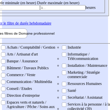
ée minimale (en heure)
Durée maximale (en heure)
heures
er
le filtre de durée hebdomadaire
les filtres de
Domaine pro
fessionnel
ne professionel
Achats / Comptabilité / Gestion
Industrie
Arts / Artisanat d'art
Informatique /
Télécommunication
Banque / Assurance
Installation / Maintenance
Bâtiment / Travaux Publics
Marketing / Stratégie
Commerce / Vente
commerciale
Communication / Multimédia
Ressources Humaines
Conseil / Etudes
Santé
Direction d'entreprise
Secrétariat / Assistanat
Espaces verts et naturels /
Services à la personne / à l
Agriculture / Pêche / Soins aux
collectivité (39)