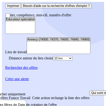
Imprimer
Besoin d'aide sur la recherche d'offres d'emploi ?
Métier, compétence, mot-clé, numéro d'offre
Lieu de travail
Distance autour du lieu choisi
Rechercher
des offres
Créer une alerte
Qui sont n
icher uniquement
 offres France Travail
Cette action recharge la liste des offres
les filtres de
Date de création
de l'offre