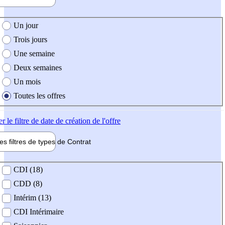
e création de l'offre
Un jour
Trois jours
Une semaine
Deux semaines
Un mois
Toutes les offres
er
le filtre de date de création de l'offre
les filtres de types de
Contrat
de contrat
CDI (18)
CDD (8)
Intérim (13)
CDI Intérimaire