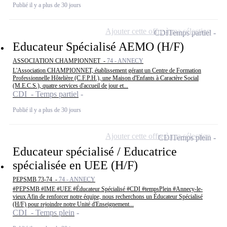
Publié il y a plus de 30 jours
Ajouter cette offre à ma sélection
CDI
Temps partiel
Educateur Spécialisé AEMO (H/F)
ASSOCIATION CHAMPIONNET -
74 - ANNECY
L'Association CHAMPIONNET, établissement gérant un Centre de Formation
Professionnelle Hôtelière (C.F.P.H.), une Maison d'Enfants à Caractère Social
(M.E.C.S.), quatre services d'accueil de jour et...
CDI - Temps partiel
Publié il y a plus de 30 jours
Ajouter cette offre à ma sélection
CDI
Temps plein
Educateur spécialisé / Educatrice
spécialisée en UEE (H/F)
PEPSMB 73-74 -
74 - ANNECY
#PEPSMB #IME #UEE #Éducateur Spécialisé #CDI #tempsPlein #Annecy-le-
vieux Afin de renforcer notre équipe, nous recherchons un Éducateur Spécialisé
(H/F) pour rejoindre notre Unité d'Enseignement...
CDI - Temps plein