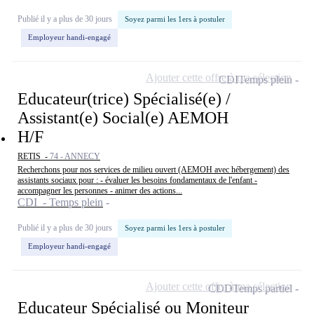
Publié il y a plus de 30 jours
Soyez parmi les 1ers à postuler
Employeur handi-engagé
Ajouter cette offre à ma sélection
CDI
Temps plein
Educateur(trice) Spécialisé(e) /
Assistant(e) Social(e) AEMOH
H/F
RETIS -
74 - ANNECY
Recherchons pour nos services de milieu ouvert (AEMOH avec hébergement) des
assistants sociaux pour : - évaluer les besoins fondamentaux de l'enfant -
accompagner les personnes - animer des actions...
CDI - Temps plein
Publié il y a plus de 30 jours
Soyez parmi les 1ers à postuler
Employeur handi-engagé
Ajouter cette offre à ma sélection
CDD
Temps partiel
Educateur Spécialisé ou Moniteur