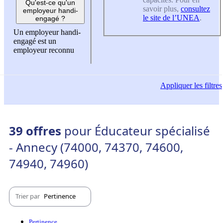
Qu'est-ce qu'un
savoir plus,
consultez
employeur handi-
le site de l’UNEA
.
engagé ?
Un employeur handi-
engagé est un
employeur reconnu
Appliquer
les filtres
39 offres
pour Éducateur spécialisé
- Annecy (74000, 74370, 74600,
74940, 74960)
Trier par
Pertinence
Pertinence