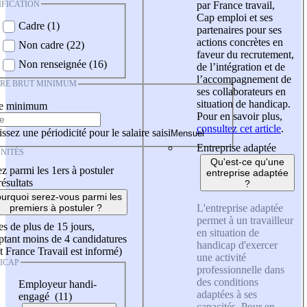
IFICATION
par France travail,
Cap emploi et ses
Cadre (1)
partenaires pour ses
actions concrètes en
Non cadre (22)
faveur du recrutement,
Non renseignée (16)
de l’intégration et de
l’accompagnement de
IRE BRUT MINIMUM
ses collaborateurs en
situation de handicap.
re minimum
Pour en savoir plus,
consultez cet article
.
ssez une périodicité pour le salaire saisi
Entreprise adaptée
NITÉS
Qu'est-ce qu'une
z parmi les 1ers à postuler
entreprise adaptée
résultats
?
urquoi serez-vous parmi les
L'entreprise adaptée
premiers à postuler ?
permet à un travailleur
es de plus de 15 jours,
en situation de
tant moins de 4 candidatures
handicap d'exercer
t France Travail est informé)
une activité
ICAP
professionnelle dans
des conditions
Employeur handi-
adaptées à ses
engagé (11)
capacités. Pour en