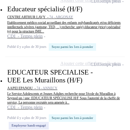
Ajouter cette offre à ma sélection
CDI
Temps plein
Educateur spécialisé (H/F)
CENTRE ARTHUR LAVY -
74 - ARGONAY
Etablissement médico-social accueillant des enfants polyhandicapés et/ou déficients
intellectuels sévères (autisme, TED, ...) recherche: un(e) éducateur (trice) spécialisé
(e) pour la structure IME...
CDI - Temps plein
Publié il y a plus de 30 jours
Soyez parmi les 1ers à postuler
Ajouter cette offre à ma sélection
CDI
Temps plein
EDUCATEUR SPECIALISE -
UEE Les Muraillons (H/F)
AAPEI EPANOU -
74 - ANNECY
Le Service Adolescents et Jeunes Adultes recherche pour l'école du Muraillon à
Seynod un / une :EDUCATEUR SPÉCIALISE H/F Sous l'autorité de la cheffe de
service, La personne recrutée sera amenée à...
CDI - Temps plein
Publié il y a plus de 30 jours
Soyez parmi les 1ers à postuler
Employeur handi-engagé