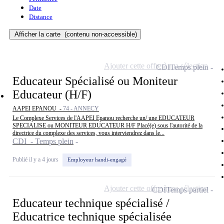
Date
Distance
Afficher la carte
(contenu non-accessible)
Ajouter cette offre à ma sélection
CDI
Temps plein
Educateur Spécialisé ou Moniteur
Educateur (H/F)
AAPEI EPANOU -
74 - ANNECY
Le Complexe Services de l'AAPEI Epanou recherche un/ une EDUCATEUR
SPECIALISE ou MONITEUR EDUCATEUR H/F Placé(e) sous l'autorité de la
directrice du complexe des services, vous interviendrez dans le...
CDI - Temps plein
Publié il y a 4 jours
Employeur handi-engagé
Ajouter cette offre à ma sélection
CDI
Temps partiel
Educateur technique spécialisé /
Educatrice technique spécialisée