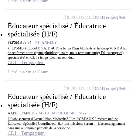
Publié il y a plus de 30 jours
Ajouter cette offre à ma sélection
CDI
Temps plein
Éducateur spécialisé / Éducatrice
spécialisée (H/F)
PEPSMB 73-74 -
74 - ANNECY
#PEPSMB #SESSAD SAJD #CDI #TempsPlein #Enfants #Handicap #TND Afin
de renforcer notre équipe pluridisciplinaire, nous recrutons un(e) Éducateur(trice)
spécialisé(e) en CDI à temps plein au sein du...
CDI - Temps plein
Publié il y a plus de 30 jours
Ajouter cette offre à ma sélection
CDI
Temps plein
Educateur spécialisé / Educatrice
spécialisée (H/F)
AAPEI EPANOU -
74 - LA BALME DE SILLINGY
L'Etablissement d'Accueil Non Médicalisé "Les ROSEAUX " recrute un/une
Éducateur Spécialisé Coordinateur H/F Les missions seront : - L'accompagnement
dans une autonomie partielle de la personne...
CDI - Temps plein