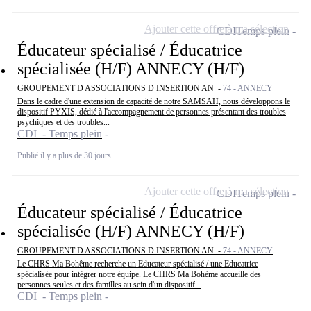
Ajouter cette offre à ma sélection
CDI
Temps plein
Éducateur spécialisé / Éducatrice
spécialisée (H/F) ANNECY (H/F)
GROUPEMENT D ASSOCIATIONS D INSERTION AN -
74 - ANNECY
Dans le cadre d'une extension de capacité de notre SAMSAH, nous développons le
dispositif PYXIS, dédié à l'accompagnement de personnes présentant des troubles
psychiques et des troubles...
CDI - Temps plein
Publié il y a plus de 30 jours
Ajouter cette offre à ma sélection
CDI
Temps plein
Éducateur spécialisé / Éducatrice
spécialisée (H/F) ANNECY (H/F)
GROUPEMENT D ASSOCIATIONS D INSERTION AN -
74 - ANNECY
Le CHRS Ma Bohême recherche un Educateur spécialisé / une Educatrice
spécialisée pour intégrer notre équipe. Le CHRS Ma Bohème accueille des
personnes seules et des familles au sein d'un dispositif...
CDI - Temps plein