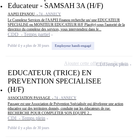
Educateur - SAMSAH 3A (H/F)
AAPEI EPANOU -
74 - ANNECY
Le Complexe Services de l'AAPEI Epanou recherche un/ une EDUCATEUR
SPECIALISE ou MONITEUR EDUCATEUR H/F Placé(e) sous l'autorité de la
directrice du complexe des services, vous interviendrez dans le...
CDD - Temps partiel
Publié il y a plus de 30 jours
Employeur handi-engagé
Ajouter cette offre à ma sélection
CDI
Temps plein
EDUCATEUR (TRICE) EN
PREVENTION SPECIALISEE
(H/F)
ASSOCIATION PASSAGE -
74 - ANNECY
Passage est une Association de Prévention Spécialisée qui développe une action
éducative sur des territoires donnés, conduite par les éducateurs de rue.
RECHERCHE POUR COMPLETER SON EQUIPE 2...
CDI - Temps plein
Publié il y a plus de 30 jours