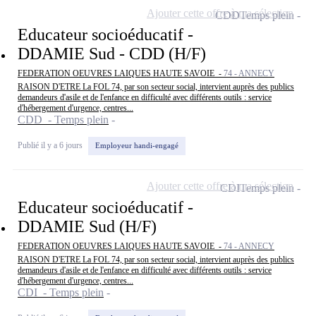
Ajouter cette offre à ma sélection
CDD
Temps plein
Educateur socioéducatif -
DDAMIE Sud - CDD (H/F)
FEDERATION OEUVRES LAIQUES HAUTE SAVOIE -
74 - ANNECY
RAISON D'ETRE La FOL 74, par son secteur social, intervient auprès des publics
demandeurs d'asile et de l'enfance en difficulté avec différents outils : service
d'hébergement d'urgence, centres...
CDD - Temps plein
Publié il y a 6 jours
Employeur handi-engagé
Ajouter cette offre à ma sélection
CDI
Temps plein
Educateur socioéducatif -
DDAMIE Sud (H/F)
FEDERATION OEUVRES LAIQUES HAUTE SAVOIE -
74 - ANNECY
RAISON D'ETRE La FOL 74, par son secteur social, intervient auprès des publics
demandeurs d'asile et de l'enfance en difficulté avec différents outils : service
d'hébergement d'urgence, centres...
CDI - Temps plein