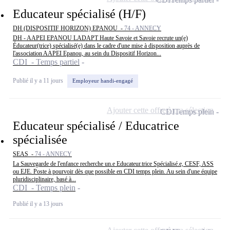
Educateur spécialisé (H/F)
DH (DISPOSITIF HORIZON) EPANOU -
74 - ANNECY
DH - AAPEI EPANOU LADAPT Haute Savoie et Savoie recrute un(e)
Éducateur(trice) spécialisé(e) dans le cadre d'une mise à disposition auprès de
l'association AAPEI Epanou, au sein du Dispositif Horizon...
CDI - Temps partiel
Publié il y a 11 jours
Employeur handi-engagé
Ajouter cette offre à ma sélection
CDI
Temps plein
Educateur spécialisé / Educatrice
spécialisée
SEAS -
74 - ANNECY
La Sauvegarde de l'enfance recherche un.e Educateur.trice Spécialisé.e, CESF, ASS
ou EJE. Poste à pourvoir dès que possible en CDI temps plein. Au sein d'une équipe
pluridisciplinaire, basé à...
CDI - Temps plein
Publié il y a 13 jours