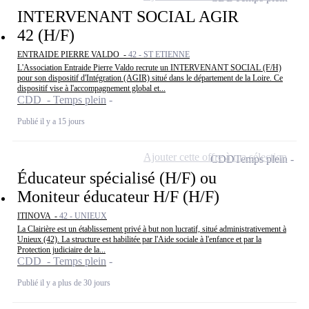
INTERVENANT SOCIAL AGIR
42 (H/F)
ENTRAIDE PIERRE VALDO -
42 - ST ETIENNE
L'Association Entraide Pierre Valdo recrute un INTERVENANT SOCIAL (F/H)
pour son dispositif d'Intégration (AGIR) situé dans le département de la Loire. Ce
dispositif vise à l'accompagnement global et...
CDD - Temps plein
Publié il y a 15 jours
Ajouter cette offre à ma sélection
CDD
Temps plein
Éducateur spécialisé (H/F) ou
Moniteur éducateur H/F (H/F)
ITINOVA -
42 - UNIEUX
La Clairière est un établissement privé à but non lucratif, situé administrativement à
Unieux (42). La structure est habilitée par l'Aide sociale à l'enfance et par la
Protection judiciaire de la...
CDD - Temps plein
Publié il y a plus de 30 jours