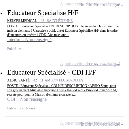
Ajouter cette offre à ma sélection
Intérim
Non renseigné
Educateur Specialise H/F
KELYPS MEDICAL -
42 - SAINT-ÉTIENNE
POSTE : Educateur Specialise H/F DESCRIPTION : Nous recherchons pour une
maison d'enfants à Caractère Social, un(e) Éducateur Spécialisé H/F dans le cadre
d'une mission intérim / CDD. Vos missions...
Intérim - Non renseigné
Publié hier
Ajouter cette offre à ma sélection
CDI
Non renseigné
Educateur Spécialisé - CDI H/F
AESIO SANTÉ -
42 - CHAMBON-FEUGEROLLES
POSTE : Educateur Spécialisé - CDI H/F DESCRIPTION : AESIO Santé, pour
son groupement Mutualité française Loire - Haute-Loire - Puy-de-Dôme SSAM,
recrute pour pour la Maison d'enfants à caractère...
CDI - Non renseigné
Publié il y a 16 jours
Ajouter cette offre à ma sélection
Intérim
Non renseigné