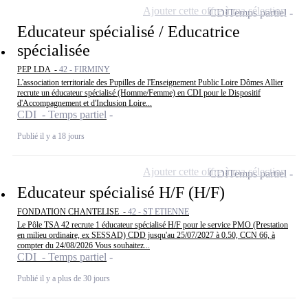
Ajouter cette offre à ma sélection
CDI
Temps partiel
Educateur spécialisé / Educatrice
spécialisée
PEP LDA -
42 - FIRMINY
L'association territoriale des Pupilles de l'Enseignement Public Loire Dômes Allier
recrute un éducateur spécialisé (Homme/Femme) en CDI pour le Dispositif
d'Accompagnement et d'Inclusion Loire...
CDI - Temps partiel
Publié il y a 18 jours
Ajouter cette offre à ma sélection
CDI
Temps partiel
Educateur spécialisé H/F (H/F)
FONDATION CHANTELISE -
42 - ST ETIENNE
Le Pôle TSA 42 recrute 1 éducateur spécialisé H/F pour le service PMO (Prestation
en milieu ordinaire, ex SESSAD) CDD jusqu'au 25/07/2027 à 0.50, CCN 66, à
compter du 24/08/2026 Vous souhaitez...
CDI - Temps partiel
Publié il y a plus de 30 jours