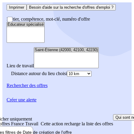
Imprimer
Besoin d'aide sur la recherche d'offres d'emploi ?
Métier, compétence, mot-clé, numéro d'offre
Lieu de travail
Distance autour du lieu choisi
Rechercher
des offres
Créer une alerte
Qui sont n
icher uniquement
 offres France Travail
Cette action recharge la liste des offres
les filtres de
Date de création
de l'offre