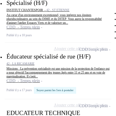
Spécialisé (H/F)
INSTITUT CHANTESPOIR -
42 - ST ETIENNE
Au cœur d'un environnement exceptionnel, vous intégrez nos équipes
pluridisciplinaires au sein du DIME et du DITEP. Vous aurez la responsabilité
d'animer l'atelier Espaces Verts et de valoriser un...
CDD - Temps plein
Publié il y a 10 jours
Ajouter cette offre à ma sélection
CDD
Temps plein
Éducateur spécialisé de rue (H/F)
42 - LA RICAMARIE
Missions : La prévention spécialisée est une mission de la protection de l'enfance qui
a pour objectif l'accompagnement des jeunes âgés entre 11 et 25 ans et en voie de
marginalisation. Il s'agit...
CDD - Temps plein
Publié il y a 17 jours
Soyez parmi les 1ers à postuler
Ajouter cette offre à ma sélection
CDD
Temps plein
EDUCATEUR TECHNIQUE