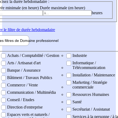
cisez la durée hebdomadaire :
ée minimale (en heure)
Durée maximale (en heure)
heures
er
le filtre de durée hebdomadaire
les filtres de
Domaine pro
fessionnel
ne professionel
Achats / Comptabilité / Gestion
Industrie
Arts / Artisanat d'art
Informatique /
Télécommunication
Banque / Assurance
Installation / Maintenance
Bâtiment / Travaux Publics
Marketing / Stratégie
Commerce / Vente
commerciale
Communication / Multimédia
Ressources Humaines
Conseil / Etudes
Santé
Direction d'entreprise
Secrétariat / Assistanat
Espaces verts et naturels /
Services à la personne / à l