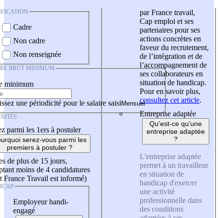
IFICATION
par France travail,
Cap emploi et ses
Cadre
partenaires pour ses
actions concrètes en
Non cadre
faveur du recrutement,
Non renseignée
de l’intégration et de
l’accompagnement de
IRE BRUT MINIMUM
ses collaborateurs en
situation de handicap.
re minimum
Pour en savoir plus,
consultez cet article
.
ssez une périodicité pour le salaire saisi
Entreprise adaptée
NITÉS
Qu'est-ce qu'une
z parmi les 1ers à postuler
entreprise adaptée
?
urquoi serez-vous parmi les
premiers à postuler ?
L'entreprise adaptée
es de plus de 15 jours,
permet à un travailleur
tant moins de 4 candidatures
en situation de
t France Travail est informé)
handicap d'exercer
ICAP
une activité
professionnelle dans
Employeur handi-
des conditions
engagé
adaptées à ses