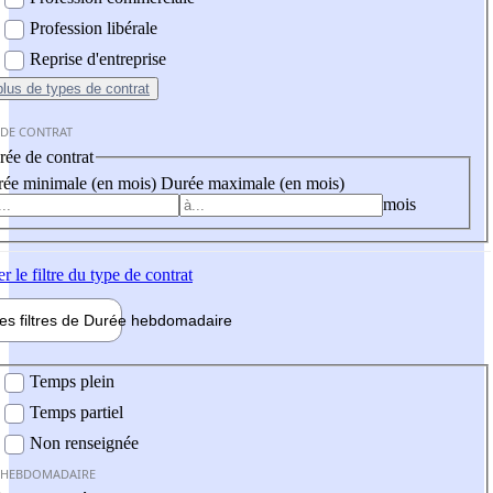
Profession libérale
Reprise d'entreprise
plus
de types de contrat
 DE CONTRAT
ée de contrat
ée minimale (en mois)
Durée maximale (en mois)
mois
er
le filtre du type de contrat
les filtres de
Durée hebdo
madaire
 hebdomadaire
Temps plein
Temps partiel
Non renseignée
 HEBDOMADAIRE