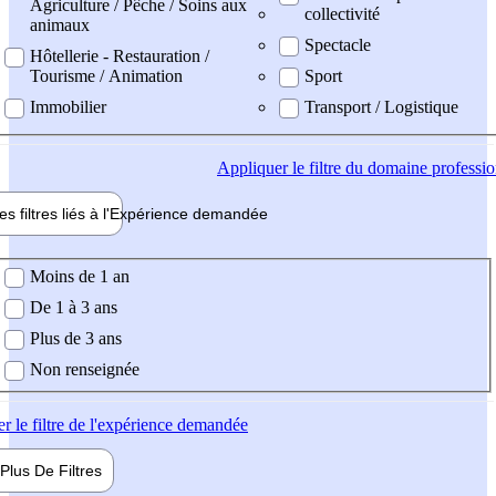
Agriculture / Pêche / Soins aux
collectivité
animaux
Spectacle
Hôtellerie - Restauration /
Tourisme / Animation
Sport
Immobilier
Transport / Logistique
Appliquer
le filtre du domaine professi
es filtres liés à l'
Expérience
demandée
ience demandée
Moins de 1 an
De 1 à 3 ans
Plus de 3 ans
Non renseignée
er
le filtre de l'expérience demandée
Plus De
Filtres