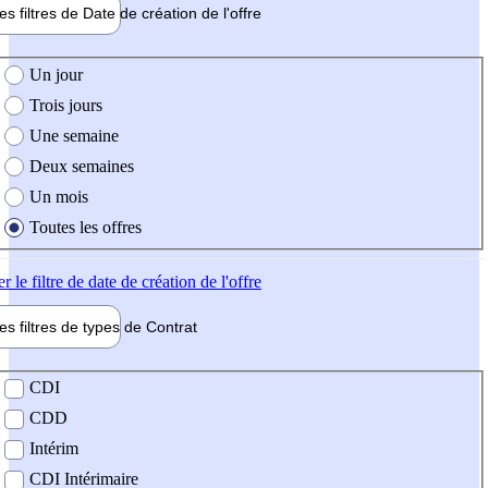
les filtres de
Date de création
de l'offre
e création de l'offre
Un jour
Trois jours
Une semaine
Deux semaines
Un mois
Toutes les offres
er
le filtre de date de création de l'offre
les filtres de types de
Contrat
de contrat
CDI
CDD
Intérim
CDI Intérimaire