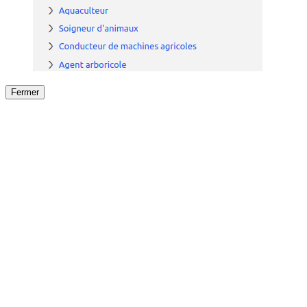
Fermer
Fermer
le détail de l'offre
/
Offre
sur
Offre précéden