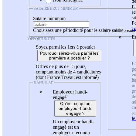
de
l
SALAIRE BRUT MINIMUM
se
si
Salaire minimum
Po
co
Choisissez une périodicité pour le salaire saisi
En
OPPORTUNITÉS
Soyez parmi les 1ers à postuler
Pourquoi serez-vous parmi les
premiers à postuler ?
L'
Offres de plus de 15 jours,
pe
comptant moins de 4 candidatures
en
(dont France Travail est informé)
ha
HANDICAP
un
pr
Employeur handi-
de
engagé
ad
Qu'est-ce qu'un
ca
employeur handi-
sa
engagé ?
le
Un employeur handi-
engagé est un
employeur reconnu