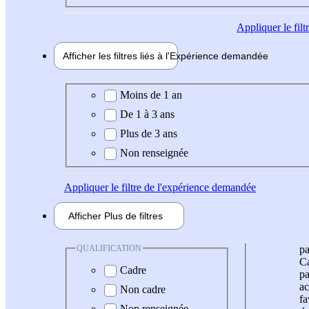
Appliquer
le fil
Afficher les filtres liés à l'
Expérience
demandée
Expérience demandée
Moins de 1 an
De 1 à 3 ans
Plus de 3 ans
Non renseignée
Appliquer
le filtre de l'expérience demandée
Afficher
Plus de
filtres
QUALIFICATION
pa
Ca
Cadre
pa
ac
Non cadre
fa
Non renseignée