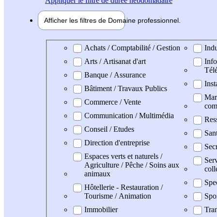
Appliquer
le filtre de durée hebdomadaire
Afficher les filtres de
Domaine pro
fessionnel
Domaine professionel
Achats / Comptabilité / Gestion
Indu
Arts / Artisanat d'art
Info
Tél
Banque / Assurance
Inst
Bâtiment / Travaux Publics
Mark
Commerce / Vente
com
Communication / Multimédia
Res
Conseil / Etudes
San
Direction d'entreprise
Secr
Espaces verts et naturels /
Serv
Agriculture / Pêche / Soins aux
coll
animaux
Spe
Hôtellerie - Restauration /
Tourisme / Animation
Spo
Immobilier
Tran