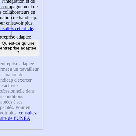
 l’intégration et de
’accompagnement de
s collaborateurs en
tuation de handicap.
ur en savoir plus,
nsultez cet article
.
treprise adaptée
Qu'est-ce qu'une
entreprise adaptée
?
entreprise adaptée
rmet à un travailleur
 situation de
ndicap d'exercer
e activité
ofessionnelle dans
s conditions
aptées à ses
pacités. Pour en
voir plus,
consultez
 site de l’UNEA
.