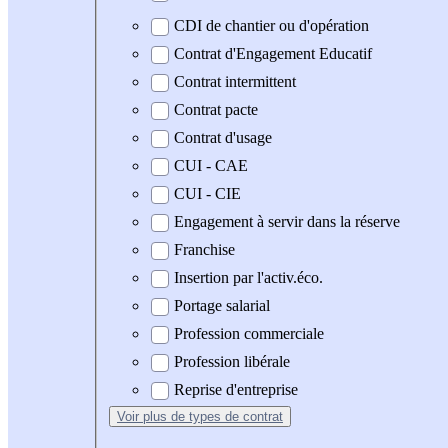
CDI de chantier ou d'opération
Contrat d'Engagement Educatif
Contrat intermittent
Contrat pacte
Contrat d'usage
CUI - CAE
CUI - CIE
Engagement à servir dans la réserve
Franchise
Insertion par l'activ.éco.
Portage salarial
Profession commerciale
Profession libérale
Reprise d'entreprise
Voir plus
de types de contrat