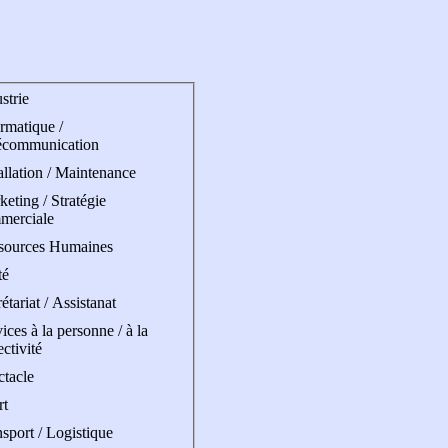
strie
rmatique /
écommunication
allation / Maintenance
eting / Stratégie
merciale
sources Humaines
té
étariat / Assistanat
ices à la personne / à la
ectivité
ctacle
rt
sport / Logistique