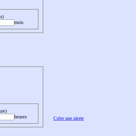
s)
mois
ure)
heures
Créer une alerte