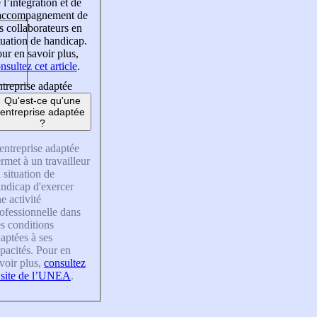
 l’intégration et de
’accompagnement de
s collaborateurs en
tuation de handicap.
ur en savoir plus,
nsultez cet article
.
treprise adaptée
Qu'est-ce qu'une
entreprise adaptée
?
entreprise adaptée
rmet à un travailleur
 situation de
ndicap d'exercer
e activité
ofessionnelle dans
s conditions
aptées à ses
pacités. Pour en
voir plus,
consultez
 site de l’UNEA
.