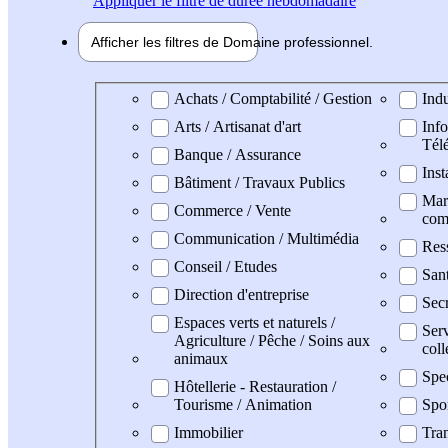
Appliquer
le filtre de durée hebdomadaire
Afficher les filtres de
Domaine pro
fessionnel
Domaine professionel
Achats / Comptabilité / Gestion
Indu
Arts / Artisanat d'art
Info
Tél
Banque / Assurance
Inst
Bâtiment / Travaux Publics
Mark
Commerce / Vente
com
Communication / Multimédia
Res
Conseil / Etudes
San
Direction d'entreprise
Secr
Espaces verts et naturels /
Serv
Agriculture / Pêche / Soins aux
coll
animaux
Spe
Hôtellerie - Restauration /
Tourisme / Animation
Spo
Immobilier
Tran