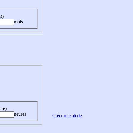
s)
mois
ure)
heures
Créer une alerte