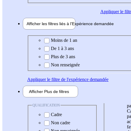
Appliquer
le fil
Afficher les filtres liés à l'
Expérience
demandée
Expérience demandée
Moins de 1 an
De 1 à 3 ans
Plus de 3 ans
Non renseignée
Appliquer
le filtre de l'expérience demandée
Afficher
Plus de
filtres
QUALIFICATION
pa
Ca
Cadre
pa
ac
Non cadre
fa
Non renseignée