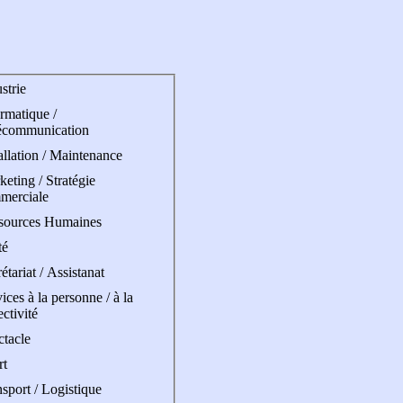
strie
rmatique /
écommunication
allation / Maintenance
eting / Stratégie
merciale
sources Humaines
té
étariat / Assistanat
ices à la personne / à la
ectivité
ctacle
rt
sport / Logistique