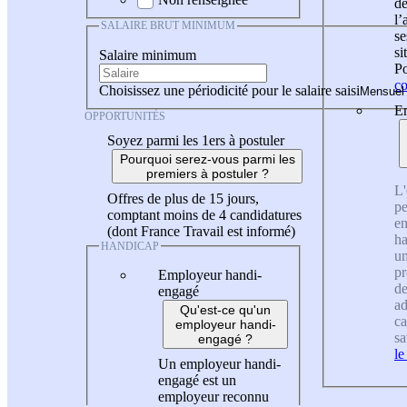
de
l
SALAIRE BRUT MINIMUM
se
si
Salaire minimum
Po
co
Choisissez une périodicité pour le salaire saisi
En
OPPORTUNITÉS
Soyez parmi les 1ers à postuler
Pourquoi serez-vous parmi les
premiers à postuler ?
L'
Offres de plus de 15 jours,
pe
comptant moins de 4 candidatures
en
(dont France Travail est informé)
ha
HANDICAP
un
pr
Employeur handi-
de
engagé
ad
Qu'est-ce qu'un
ca
employeur handi-
sa
engagé ?
le
Un employeur handi-
engagé est un
employeur reconnu