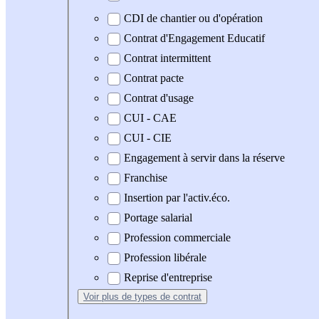
CDI de chantier ou d'opération
Contrat d'Engagement Educatif
Contrat intermittent
Contrat pacte
Contrat d'usage
CUI - CAE
CUI - CIE
Engagement à servir dans la réserve
Franchise
Insertion par l'activ.éco.
Portage salarial
Profession commerciale
Profession libérale
Reprise d'entreprise
Voir plus
de types de contrat