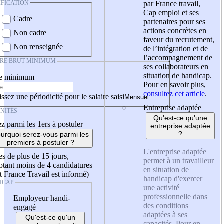
IFICATION
par France travail,
Cap emploi et ses
Cadre
partenaires pour ses
actions concrètes en
Non cadre
faveur du recrutement,
Non renseignée
de l’intégration et de
l’accompagnement de
IRE BRUT MINIMUM
ses collaborateurs en
situation de handicap.
re minimum
Pour en savoir plus,
consultez cet article
.
ssez une périodicité pour le salaire saisi
Entreprise adaptée
NITÉS
Qu'est-ce qu'une
z parmi les 1ers à postuler
entreprise adaptée
?
urquoi serez-vous parmi les
premiers à postuler ?
L'entreprise adaptée
es de plus de 15 jours,
permet à un travailleur
tant moins de 4 candidatures
en situation de
t France Travail est informé)
handicap d'exercer
ICAP
une activité
professionnelle dans
Employeur handi-
des conditions
engagé
adaptées à ses
Qu'est-ce qu'un
capacités. Pour en