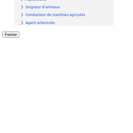
Fermer
Fermer
le détail de l'offre
/
Offre
sur
Offre précéden