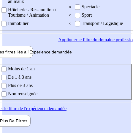
animaux
Spectacle
Hôtellerie - Restauration /
Tourisme / Animation
Sport
Immobilier
Transport / Logistique
Appliquer
le filtre du domaine professi
es filtres liés à l'
Expérience
demandée
ience demandée
Moins de 1 an
De 1 à 3 ans
Plus de 3 ans
Non renseignée
er
le filtre de l'expérience demandée
Plus De
Filtres