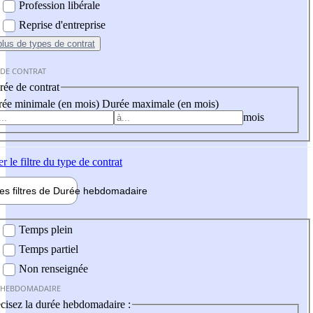
Profession libérale
Reprise d'entreprise
plus
de types de contrat
 DE CONTRAT
ée de contrat
ée minimale (en mois)
Durée maximale (en mois)
mois
er
le filtre du type de contrat
les filtres de
Durée hebdo
madaire
 hebdomadaire
Temps plein
Temps partiel
Non renseignée
 HEBDOMADAIRE
cisez la durée hebdomadaire :