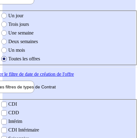
e création de l'offre
Un jour
Trois jours
Une semaine
Deux semaines
Un mois
Toutes les offres
er
le filtre de date de création de l'offre
les filtres de types de
Contrat
de contrat
CDI
CDD
Intérim
CDI Intérimaire