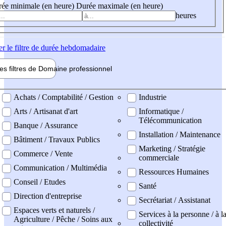
ée minimale (en heure)
Durée maximale (en heure)
heures
er
le filtre de durée hebdomadaire
les filtres de
Domaine pro
fessionnel
ne professionel
Achats / Comptabilité / Gestion
Industrie
Arts / Artisanat d'art
Informatique /
Télécommunication
Banque / Assurance
Installation / Maintenance
Bâtiment / Travaux Publics
Marketing / Stratégie
Commerce / Vente
commerciale
Communication / Multimédia
Ressources Humaines
Conseil / Etudes
Santé
Direction d'entreprise
Secrétariat / Assistanat
Espaces verts et naturels /
Services à la personne / à l
Agriculture / Pêche / Soins aux
collectivité