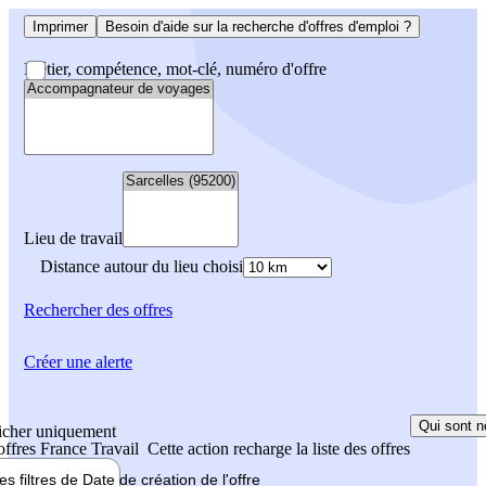
Imprimer
Besoin d'aide sur la recherche d'offres d'emploi ?
Métier, compétence, mot-clé, numéro d'offre
Lieu de travail
Distance autour du lieu choisi
Rechercher
des offres
Créer une alerte
Qui sont n
icher uniquement
 offres France Travail
Cette action recharge la liste des offres
les filtres de
Date de création
de l'offre