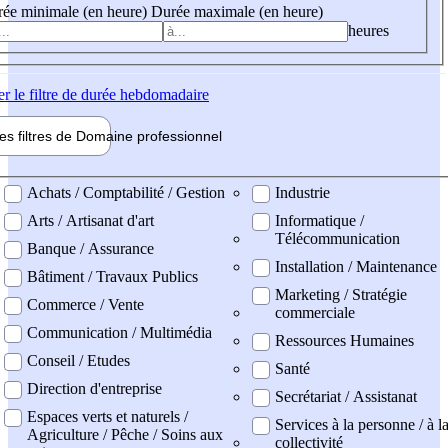
ée minimale (en heure)
Durée maximale (en heure)
heures
er
le filtre de durée hebdomadaire
les filtres de
Domaine pro
fessionnel
ne professionel
Achats / Comptabilité / Gestion
Industrie
Arts / Artisanat d'art
Informatique /
Télécommunication
Banque / Assurance
Installation / Maintenance
Bâtiment / Travaux Publics
Marketing / Stratégie
Commerce / Vente
commerciale
Communication / Multimédia
Ressources Humaines
Conseil / Etudes
Santé
Direction d'entreprise
Secrétariat / Assistanat
Espaces verts et naturels /
Services à la personne / à l
Agriculture / Pêche / Soins aux
collectivité