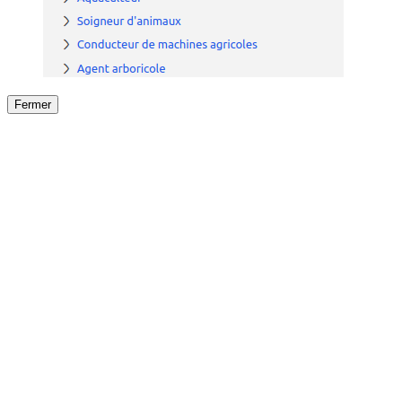
Fermer
Fermer
le détail de l'offre
/
Offre
sur
Offre précéden