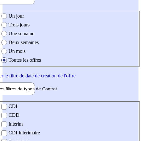
e création de l'offre
Un jour
Trois jours
Une semaine
Deux semaines
Un mois
Toutes les offres
er
le filtre de date de création de l'offre
les filtres de types de
Contrat
de contrat
CDI
CDD
Intérim
CDI Intérimaire