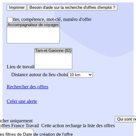
Imprimer
Besoin d'aide sur la recherche d'offres d'emploi ?
Métier, compétence, mot-clé, numéro d'offre
Lieu de travail
Distance autour du lieu choisi
Rechercher
des offres
Créer une alerte
Qui sont n
icher uniquement
 offres France Travail
Cette action recharge la liste des offres
les filtres de
Date de création
de l'offre