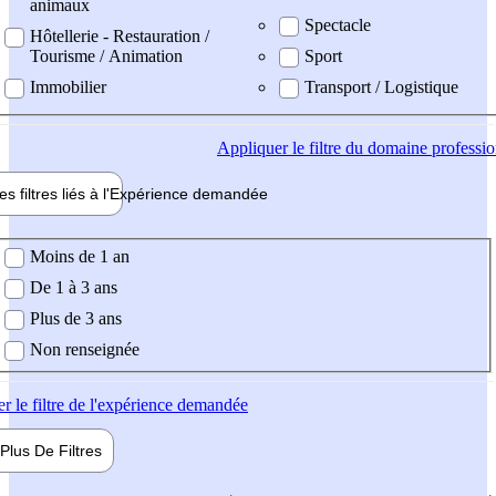
animaux
Spectacle
Hôtellerie - Restauration /
Tourisme / Animation
Sport
Immobilier
Transport / Logistique
Appliquer
le filtre du domaine professi
es filtres liés à l'
Expérience
demandée
ience demandée
Moins de 1 an
De 1 à 3 ans
Plus de 3 ans
Non renseignée
er
le filtre de l'expérience demandée
Plus De
Filtres