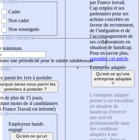
IFICATION
par France travail,
Cap emploi et ses
Cadre
partenaires pour ses
actions concrètes en
Non cadre
faveur du recrutement,
Non renseignée
de l’intégration et de
l’accompagnement de
IRE BRUT MINIMUM
ses collaborateurs en
situation de handicap.
re minimum
Pour en savoir plus,
consultez cet article
.
ssez une périodicité pour le salaire saisi
Entreprise adaptée
NITÉS
Qu'est-ce qu'une
z parmi les 1ers à postuler
entreprise adaptée
?
urquoi serez-vous parmi les
premiers à postuler ?
L'entreprise adaptée
es de plus de 15 jours,
permet à un travailleur
tant moins de 4 candidatures
en situation de
t France Travail est informé)
handicap d'exercer
ICAP
une activité
professionnelle dans
Employeur handi-
des conditions
engagé
adaptées à ses
Qu'est-ce qu'un
capacités. Pour en