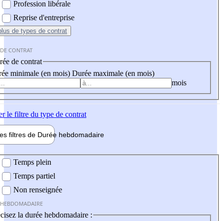
Profession libérale
Reprise d'entreprise
plus
de types de contrat
 DE CONTRAT
ée de contrat
ée minimale (en mois)
Durée maximale (en mois)
mois
er
le filtre du type de contrat
les filtres de
Durée hebdo
madaire
 hebdomadaire
Temps plein
Temps partiel
Non renseignée
 HEBDOMADAIRE
cisez la durée hebdomadaire :