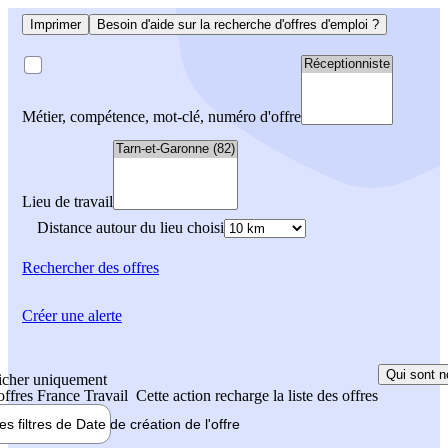
Imprimer
Besoin d'aide sur la recherche d'offres d'emploi ?
Métier, compétence, mot-clé, numéro d'offre
Lieu de travail
Distance autour du lieu choisi
Rechercher
des offres
Créer une alerte
Qui sont n
icher uniquement
 offres France Travail
Cette action recharge la liste des offres
les filtres de
Date de création
de l'offre