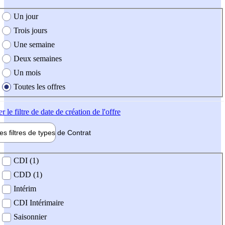
e création de l'offre
Un jour
Trois jours
Une semaine
Deux semaines
Un mois
Toutes les offres
er
le filtre de date de création de l'offre
les filtres de types de
Contrat
de contrat
CDI (1)
CDD (1)
Intérim
CDI Intérimaire
Saisonnier