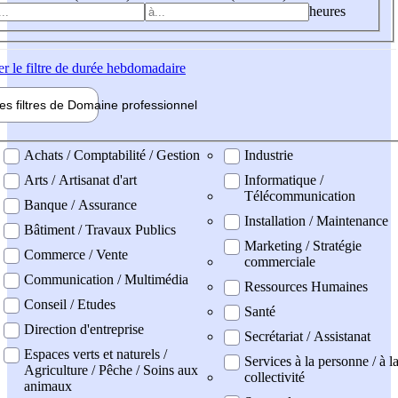
heures
er
le filtre de durée hebdomadaire
les filtres de
Domaine pro
fessionnel
ne professionel
Achats / Comptabilité / Gestion
Industrie
Arts / Artisanat d'art
Informatique /
Télécommunication
Banque / Assurance
Installation / Maintenance
Bâtiment / Travaux Publics
Marketing / Stratégie
Commerce / Vente
commerciale
Communication / Multimédia
Ressources Humaines
Conseil / Etudes
Santé
Direction d'entreprise
Secrétariat / Assistanat
Espaces verts et naturels /
Services à la personne / à l
Agriculture / Pêche / Soins aux
collectivité
animaux