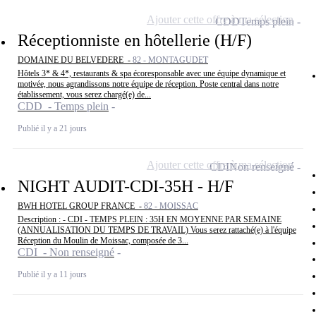
Ajouter cette offre à ma sélection
CDD
Temps plein
Réceptionniste en hôtellerie (H/F)
DOMAINE DU BELVEDERE -
82 - MONTAGUDET
Hôtels 3* & 4*, restaurants & spa écoresponsable avec une équipe dynamique et
motivée, nous agrandissons notre équipe de réception. Poste central dans notre
établissement, vous serez chargé(e) de...
CDD - Temps plein
Publié il y a 21 jours
Ajouter cette offre à ma sélection
CDI
Non renseigné
NIGHT AUDIT-CDI-35H - H/F
BWH HOTEL GROUP FRANCE -
82 - MOISSAC
Description : - CDI - TEMPS PLEIN : 35H EN MOYENNE PAR SEMAINE
(ANNUALISATION DU TEMPS DE TRAVAIL) Vous serez rattaché(e) à l'équipe
Réception du Moulin de Moissac, composée de 3...
CDI - Non renseigné
Publié il y a 11 jours