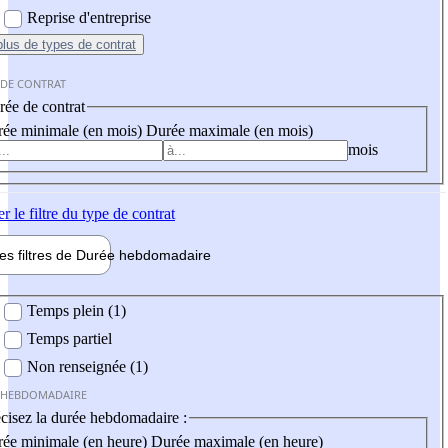
Reprise d'entreprise
plus
de types de contrat
 DE CONTRAT
ée de contrat
ée minimale (en mois)
Durée maximale (en mois)
mois
er
le filtre du type de contrat
les filtres de
Durée hebdo
madaire
 hebdomadaire
Temps plein (1)
Temps partiel
Non renseignée (1)
 HEBDOMADAIRE
cisez la durée hebdomadaire :
ée minimale (en heure)
Durée maximale (en heure)