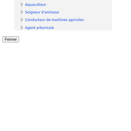
Fermer
Fermer
le détail de l'offre
/
Offre
sur
Offre précéden