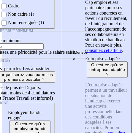
Cap emploi et ses
Cadre
partenaires pour ses
actions concrètes en
Non cadre (1)
faveur du recrutement,
Non renseignée (1)
de l’intégration et de
l’accompagnement de
IRE BRUT MINIMUM
ses collaborateurs en
situation de handicap.
re minimum
Pour en savoir plus,
consultez cet article
.
ssez une périodicité pour le salaire saisi
Entreprise adaptée
NITÉS
Qu'est-ce qu'une
z parmi les 1ers à postuler
entreprise adaptée
?
urquoi serez-vous parmi les
premiers à postuler ?
L'entreprise adaptée
es de plus de 15 jours,
permet à un travailleur
tant moins de 4 candidatures
en situation de
t France Travail est informé)
handicap d'exercer
ICAP
une activité
professionnelle dans
Employeur handi-
des conditions
engagé
adaptées à ses
Qu'est-ce qu'un
capacités. Pour en
employeur handi-
savoir plus,
consultez