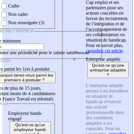
Cap emploi et ses
Cadre
partenaires pour ses
actions concrètes en
Non cadre
faveur du recrutement,
Non renseignée (3)
de l’intégration et de
l’accompagnement de
IRE BRUT MINIMUM
ses collaborateurs en
situation de handicap.
re minimum
Pour en savoir plus,
consultez cet article
.
ssez une périodicité pour le salaire saisi
Entreprise adaptée
NITÉS
Qu'est-ce qu'une
z parmi les 1ers à postuler
entreprise adaptée
?
urquoi serez-vous parmi les
premiers à postuler ?
L'entreprise adaptée
es de plus de 15 jours,
permet à un travailleur
tant moins de 4 candidatures
en situation de
t France Travail est informé)
handicap d'exercer
ICAP
une activité
professionnelle dans
Employeur handi-
des conditions
engagé
adaptées à ses
Qu'est-ce qu'un
capacités. Pour en
employeur handi-
savoir plus,
consultez