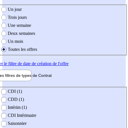
e création de l'offre
Un jour
Trois jours
Une semaine
Deux semaines
Un mois
Toutes les offres
er
le filtre de date de création de l'offre
les filtres de types de
Contrat
de contrat
CDI (1)
CDD (1)
Intérim (1)
CDI Intérimaire
Saisonnier