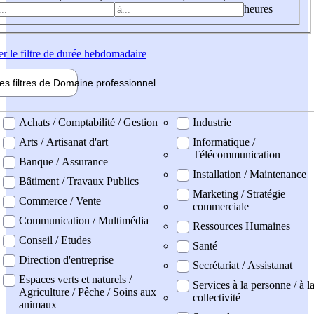
heures
er
le filtre de durée hebdomadaire
les filtres de
Domaine pro
fessionnel
ne professionel
Achats / Comptabilité / Gestion
Industrie
Arts / Artisanat d'art
Informatique /
Télécommunication
Banque / Assurance
Installation / Maintenance
Bâtiment / Travaux Publics
Marketing / Stratégie
Commerce / Vente
commerciale
Communication / Multimédia
Ressources Humaines
Conseil / Etudes
Santé
Direction d'entreprise
Secrétariat / Assistanat
Espaces verts et naturels /
Services à la personne / à l
Agriculture / Pêche / Soins aux
collectivité
animaux