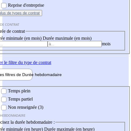
Reprise d'entreprise
plus
de types de contrat
 DE CONTRAT
ée de contrat
ée minimale (en mois)
Durée maximale (en mois)
mois
er
le filtre du type de contrat
les filtres de
Durée hebdo
madaire
 hebdomadaire
Temps plein
Temps partiel
Non renseignée (3)
 HEBDOMADAIRE
cisez la durée hebdomadaire :
ée minimale (en heure)
Durée maximale (en heure)