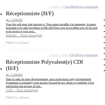
Ajouter cette offre à ma sélection
Intérim
Non renseigné
Réceptionniste (H/F)
46 - CAHORS
Vous êtes prêt pour cette mission si :Vous aimez travailler à la campagne, la nature
luxuriante et le cadre bucolique qu'elle offreVous avez un excellent sens de l'accueil
et du service et vous avez...
Intérim - Non renseigné
Publié il y a 25 jours
Ajouter cette offre à ma sélection
CDI
Non renseigné
Réceptionniste Polyvalent(e) CDI
(H/F)
46 - CAHORS
Dans le cadre de notre développement, nous recherchons un(e) réceptionniste
dynamique et souriant(e) pour assurer l'accueil de nos clients et contribuer à leur
satisfaction tout au long de leur...
CDI - Non renseigné
Publié il y a 26 jours