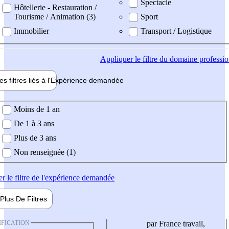
Spectacle
Hôtellerie - Restauration /
Tourisme / Animation (3)
Sport
Immobilier
Transport / Logistique
Appliquer
le filtre du domaine professi
es filtres liés à l'
Expérience
demandée
ience demandée
Moins de 1 an
De 1 à 3 ans
Plus de 3 ans
Non renseignée (1)
er
le filtre de l'expérience demandée
Plus De
Filtres
IFICATION
par France travail,