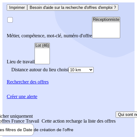
Imprimer
Besoin d'aide sur la recherche d'offres d'emploi ?
Métier, compétence, mot-clé, numéro d'offre
Lieu de travail
Distance autour du lieu choisi
Rechercher
des offres
Créer une alerte
Qui sont n
icher uniquement
 offres France Travail
Cette action recharge la liste des offres
les filtres de
Date de création
de l'offre