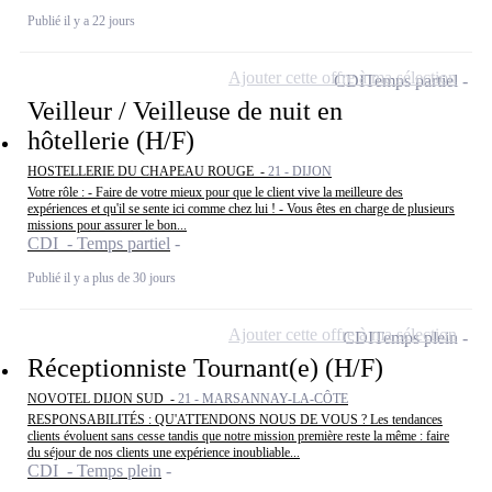
Publié il y a 22 jours
Ajouter cette offre à ma sélection
CDI
Temps partiel
Veilleur / Veilleuse de nuit en
hôtellerie (H/F)
HOSTELLERIE DU CHAPEAU ROUGE -
21 - DIJON
Votre rôle : - Faire de votre mieux pour que le client vive la meilleure des
expériences et qu'il se sente ici comme chez lui ! - Vous êtes en charge de plusieurs
missions pour assurer le bon...
CDI - Temps partiel
Publié il y a plus de 30 jours
Ajouter cette offre à ma sélection
CDI
Temps plein
Réceptionniste Tournant(e) (H/F)
NOVOTEL DIJON SUD -
21 - MARSANNAY-LA-CÔTE
RESPONSABILITÉS : QU'ATTENDONS NOUS DE VOUS ? Les tendances
clients évoluent sans cesse tandis que notre mission première reste la même : faire
du séjour de nos clients une expérience inoubliable...
CDI - Temps plein