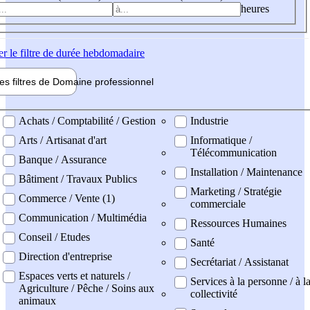
heures
er
le filtre de durée hebdomadaire
les filtres de
Domaine pro
fessionnel
ne professionel
Achats / Comptabilité / Gestion
Industrie
Arts / Artisanat d'art
Informatique /
Télécommunication
Banque / Assurance
Installation / Maintenance
Bâtiment / Travaux Publics
Marketing / Stratégie
Commerce / Vente (1)
commerciale
Communication / Multimédia
Ressources Humaines
Conseil / Etudes
Santé
Direction d'entreprise
Secrétariat / Assistanat
Espaces verts et naturels /
Services à la personne / à l
Agriculture / Pêche / Soins aux
collectivité
animaux