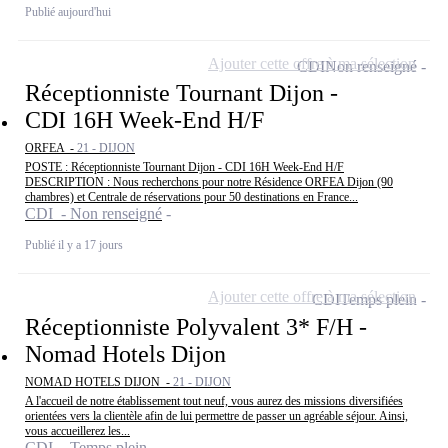
Publié aujourd'hui
Ajouter cette offre à ma sélection
CDI
Non renseigné
Réceptionniste Tournant Dijon -
CDI 16H Week-End H/F
ORFEA -
21 - DIJON
POSTE : Réceptionniste Tournant Dijon - CDI 16H Week-End H/F
DESCRIPTION : Nous recherchons pour notre Résidence ORFEA Dijon (90
chambres) et Centrale de réservations pour 50 destinations en France...
CDI - Non renseigné
Publié il y a 17 jours
Ajouter cette offre à ma sélection
CDI
Temps plein
Réceptionniste Polyvalent 3* F/H -
Nomad Hotels Dijon
NOMAD HOTELS DIJON -
21 - DIJON
A l'accueil de notre établissement tout neuf, vous aurez des missions diversifiées
orientées vers la clientèle afin de lui permettre de passer un agréable séjour. Ainsi,
vous accueillerez les...
CDI - Temps plein