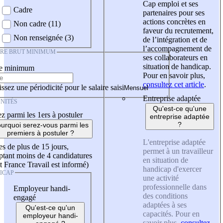
Cap emploi et ses
Cadre
partenaires pour ses
actions concrètes en
Non cadre (11)
faveur du recrutement,
Non renseignée (3)
de l’intégration et de
l’accompagnement de
IRE BRUT MINIMUM
ses collaborateurs en
situation de handicap.
re minimum
Pour en savoir plus,
consultez cet article
.
ssez une périodicité pour le salaire saisi
Entreprise adaptée
NITÉS
Qu'est-ce qu'une
z parmi les 1ers à postuler
entreprise adaptée
?
urquoi serez-vous parmi les
premiers à postuler ?
L'entreprise adaptée
es de plus de 15 jours,
permet à un travailleur
tant moins de 4 candidatures
en situation de
t France Travail est informé)
handicap d'exercer
ICAP
une activité
professionnelle dans
Employeur handi-
des conditions
engagé
adaptées à ses
Qu'est-ce qu'un
capacités. Pour en
employeur handi-
savoir plus,
consultez