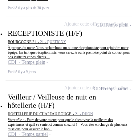
Publié il y a plus de 30 jours
Ajouter cette offre à ma sélection
CDI
Temps plein
RECEPTIONISTE (H/F)
BOURGOGNE 21 -
21 - QUETIGNY
À propos du poste Nous recherchons un ou une réceptionniste pour rejoindre notre
équipe. En tant que réceptionniste, vous serez le ou la première point de contact pour
nos visiteurs et nos clients,...
CDI - Temps plein
Publié il y a 9 jours
Ajouter cette offre à ma sélection
CDI
Temps partiel
Veilleur / Veilleuse de nuit en
hôtellerie (H/F)
HOSTELLERIE DU CHAPEAU ROUGE -
21 - DIJON
Votre rôle : - Faire de votre mieux pour que le client vive la meilleure des
expériences et qu'il se sente ici comme chez lui ! - Vous êtes en charge de plusieurs
missions pour assurer le bon...
CDI - Temps partiel