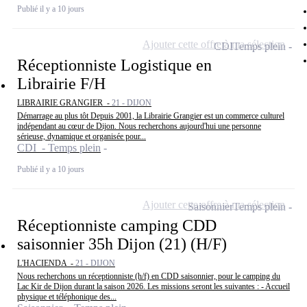
Publié il y a 10 jours
Ajouter cette offre à ma sélection
CDI
Temps plein
Réceptionniste Logistique en
Librairie F/H
LIBRAIRIE GRANGIER -
21 - DIJON
Démarrage au plus tôt Depuis 2001, la Librairie Grangier est un commerce culturel
indépendant au cœur de Dijon. Nous recherchons aujourd'hui une personne
sérieuse, dynamique et organisée pour...
CDI - Temps plein
Publié il y a 10 jours
Ajouter cette offre à ma sélection
Saisonnier
Temps plein
Réceptionniste camping CDD
saisonnier 35h Dijon (21) (H/F)
L'HACIENDA -
21 - DIJON
Nous recherchons un réceptionniste (h/f) en CDD saisonnier, pour le camping du
Lac Kir de Dijon durant la saison 2026. Les missions seront les suivantes : - Accueil
physique et téléphonique des...