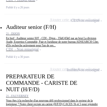
Publié il y a 26 jours
Ajouter cette offre à ma sélection
CDI
Non renseigné
Auditeur senior (F/H)
21 - DIJON
En bref : Auditeur senior H/F - CDI - Dijon - 35k€/45k€ par an brut La division
Audit, Expertise-Comptable, Paie et Juridique de notre bureau ADSEARCH Côte-
d'Or recherche activement pour l'un de ses...
CDI - Non renseigné
Publié il y a 30 jours
Ajouter cette offre à ma sélection
Intérim
Non renseigné
PREPARATEUR DE
COMMANDE - CARISTE DE
NUIT (H/F/D)
21 - FAUVERNEY
Vous êtes à la recherche d'un nouveau défi professionnel dans le secteur de la
logistique ? Notre client recrute un cariste (H/F/D) CACES 1b et 5 pour rejoindre