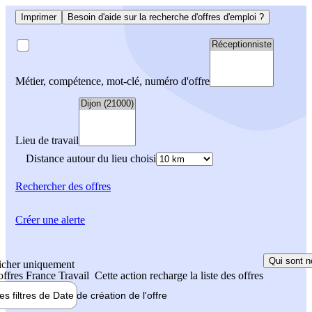
Imprimer
Besoin d'aide sur la recherche d'offres d'emploi ?
Métier, compétence, mot-clé, numéro d'offre
Lieu de travail
Distance autour du lieu choisi
Rechercher
des offres
Créer une alerte
Qui sont n
icher uniquement
 offres France Travail
Cette action recharge la liste des offres
les filtres de
Date de création
de l'offre