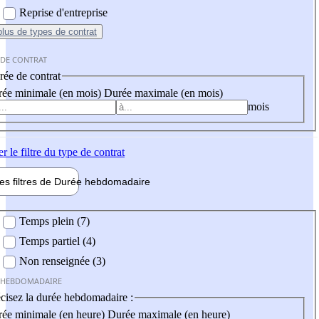
Reprise d'entreprise
plus
de types de contrat
 DE CONTRAT
ée de contrat
ée minimale (en mois)
Durée maximale (en mois)
mois
er
le filtre du type de contrat
les filtres de
Durée hebdo
madaire
 hebdomadaire
Temps plein (7)
Temps partiel (4)
Non renseignée (3)
 HEBDOMADAIRE
cisez la durée hebdomadaire :
ée minimale (en heure)
Durée maximale (en heure)