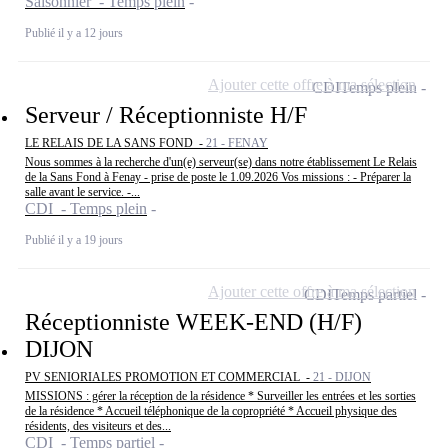
Saisonnier - Temps plein
Publié il y a 12 jours
Ajouter cette offre à ma sélection
CDI
Temps plein
Serveur / Réceptionniste H/F
LE RELAIS DE LA SANS FOND -
21 - FENAY
Nous sommes à la recherche d'un(e) serveur(se) dans notre établissement Le Relais
de la Sans Fond à Fenay - prise de poste le 1.09.2026 Vos missions : - Préparer la
salle avant le service. -...
CDI - Temps plein
Publié il y a 19 jours
Ajouter cette offre à ma sélection
CDI
Temps partiel
Réceptionniste WEEK-END (H/F)
DIJON
PV SENIORIALES PROMOTION ET COMMERCIAL -
21 - DIJON
MISSIONS : gérer la réception de la résidence * Surveiller les entrées et les sorties
de la résidence * Accueil téléphonique de la copropriété * Accueil physique des
résidents, des visiteurs et des...
CDI - Temps partiel