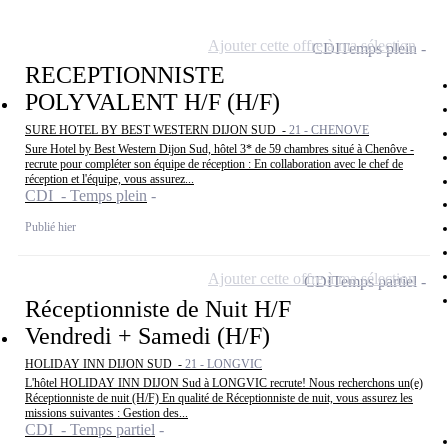
Ajouter cette offre à ma sélection
CDI
Temps plein
RECEPTIONNISTE
POLYVALENT H/F (H/F)
SURE HOTEL BY BEST WESTERN DIJON SUD -
21 - CHENOVE
Sure Hotel by Best Western Dijon Sud, hôtel 3* de 59 chambres situé à Chenôve -
recrute pour compléter son équipe de réception : En collaboration avec le chef de
réception et l'équipe, vous assurez...
CDI - Temps plein
Publié hier
Ajouter cette offre à ma sélection
CDI
Temps partiel
Réceptionniste de Nuit H/F
Vendredi + Samedi (H/F)
HOLIDAY INN DIJON SUD -
21 - LONGVIC
L'hôtel HOLIDAY INN DIJON Sud à LONGVIC recrute! Nous recherchons un(e)
Réceptionniste de nuit (H/F) En qualité de Réceptionniste de nuit, vous assurez les
missions suivantes : Gestion des...
CDI - Temps partiel