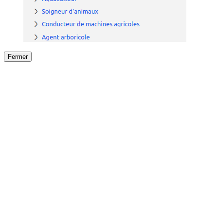
Fermer
Fermer
le détail de l'offre
/
Offre
sur
Offre précéden