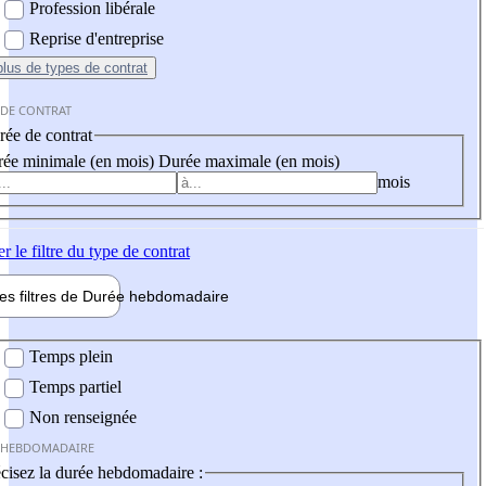
Profession libérale
Reprise d'entreprise
plus
de types de contrat
 DE CONTRAT
ée de contrat
ée minimale (en mois)
Durée maximale (en mois)
mois
er
le filtre du type de contrat
les filtres de
Durée hebdo
madaire
 hebdomadaire
Temps plein
Temps partiel
Non renseignée
 HEBDOMADAIRE
cisez la durée hebdomadaire :