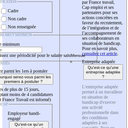
IFICATION
par France travail,
Cap emploi et ses
Cadre
partenaires pour ses
actions concrètes en
Non cadre
faveur du recrutement,
Non renseignée
de l’intégration et de
l’accompagnement de
IRE BRUT MINIMUM
ses collaborateurs en
situation de handicap.
re minimum
Pour en savoir plus,
consultez cet article
.
ssez une périodicité pour le salaire saisi
Entreprise adaptée
NITÉS
Qu'est-ce qu'une
z parmi les 1ers à postuler
entreprise adaptée
?
urquoi serez-vous parmi les
premiers à postuler ?
L'entreprise adaptée
es de plus de 15 jours,
permet à un travailleur
tant moins de 4 candidatures
en situation de
t France Travail est informé)
handicap d'exercer
ICAP
une activité
professionnelle dans
Employeur handi-
des conditions
engagé
adaptées à ses
Qu'est-ce qu'un
capacités. Pour en