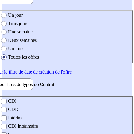
e création de l'offre
Un jour
Trois jours
Une semaine
Deux semaines
Un mois
Toutes les offres
er
le filtre de date de création de l'offre
les filtres de types de
Contrat
de contrat
CDI
CDD
Intérim
CDI Intérimaire