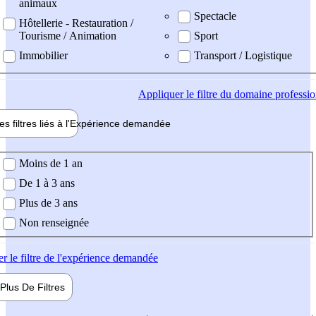
animaux
Spectacle
Hôtellerie - Restauration /
Tourisme / Animation
Sport
Immobilier
Transport / Logistique
Appliquer
le filtre du domaine professi
es filtres liés à l'
Expérience
demandée
ience demandée
Moins de 1 an
De 1 à 3 ans
Plus de 3 ans
Non renseignée
er
le filtre de l'expérience demandée
Plus De
Filtres