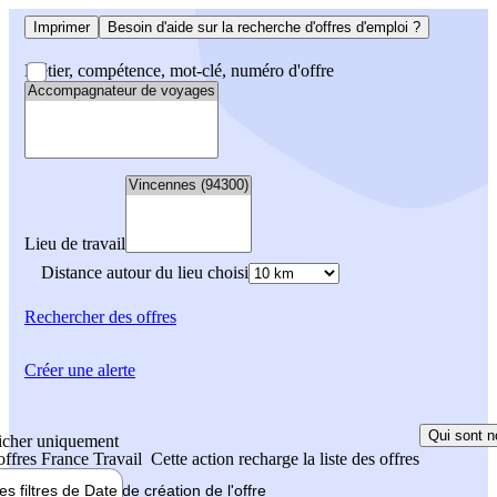
Imprimer
Besoin d'aide sur la recherche d'offres d'emploi ?
Métier, compétence, mot-clé, numéro d'offre
Lieu de travail
Distance autour du lieu choisi
Rechercher
des offres
Créer une alerte
Qui sont n
icher uniquement
 offres France Travail
Cette action recharge la liste des offres
les filtres de
Date de création
de l'offre