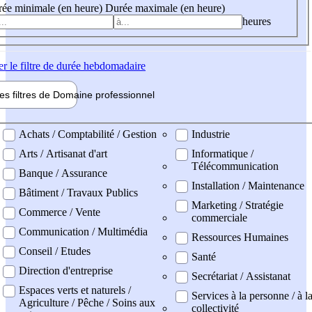
ée minimale (en heure)
Durée maximale (en heure)
heures
er
le filtre de durée hebdomadaire
les filtres de
Domaine pro
fessionnel
ne professionel
Achats / Comptabilité / Gestion
Industrie
Arts / Artisanat d'art
Informatique /
Télécommunication
Banque / Assurance
Installation / Maintenance
Bâtiment / Travaux Publics
Marketing / Stratégie
Commerce / Vente
commerciale
Communication / Multimédia
Ressources Humaines
Conseil / Etudes
Santé
Direction d'entreprise
Secrétariat / Assistanat
Espaces verts et naturels /
Services à la personne / à l
Agriculture / Pêche / Soins aux
collectivité