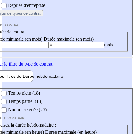
Reprise d'entreprise
plus
de types de contrat
 DE CONTRAT
ée de contrat
ée minimale (en mois)
Durée maximale (en mois)
mois
er
le filtre du type de contrat
les filtres de
Durée hebdo
madaire
 hebdomadaire
Temps plein (18)
Temps partiel (13)
Non renseignée (25)
 HEBDOMADAIRE
cisez la durée hebdomadaire :
ée minimale (en heure)
Durée maximale (en heure)