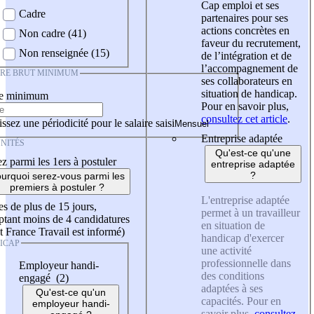
Cap emploi et ses
Cadre
partenaires pour ses
actions concrètes en
Non cadre (41)
faveur du recrutement,
Non renseignée (15)
de l’intégration et de
l’accompagnement de
IRE BRUT MINIMUM
ses collaborateurs en
situation de handicap.
re minimum
Pour en savoir plus,
consultez cet article
.
ssez une périodicité pour le salaire saisi
Entreprise adaptée
NITÉS
Qu'est-ce qu'une
z parmi les 1ers à postuler
entreprise adaptée
?
urquoi serez-vous parmi les
premiers à postuler ?
L'entreprise adaptée
es de plus de 15 jours,
permet à un travailleur
tant moins de 4 candidatures
en situation de
t France Travail est informé)
handicap d'exercer
ICAP
une activité
professionnelle dans
Employeur handi-
des conditions
engagé (2)
adaptées à ses
Qu'est-ce qu'un
capacités. Pour en
employeur handi-
savoir plus,
consultez