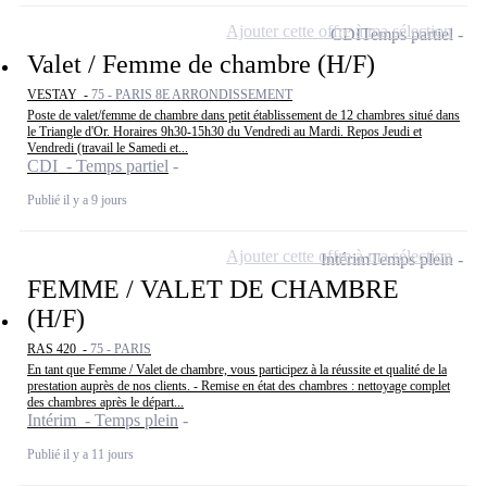
Ajouter cette offre à ma sélection
CDI
Temps partiel
Valet / Femme de chambre (H/F)
VESTAY -
75 - PARIS 8E ARRONDISSEMENT
Poste de valet/femme de chambre dans petit établissement de 12 chambres situé dans
le Triangle d'Or. Horaires 9h30-15h30 du Vendredi au Mardi. Repos Jeudi et
Vendredi (travail le Samedi et...
CDI - Temps partiel
Publié il y a 9 jours
Ajouter cette offre à ma sélection
Intérim
Temps plein
FEMME / VALET DE CHAMBRE
(H/F)
RAS 420 -
75 - PARIS
En tant que Femme / Valet de chambre, vous participez à la réussite et qualité de la
prestation auprès de nos clients. - Remise en état des chambres : nettoyage complet
des chambres après le départ...
Intérim - Temps plein
Publié il y a 11 jours