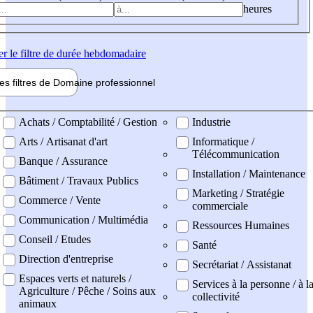
heures
er
le filtre de durée hebdomadaire
les filtres de
Domaine pro
fessionnel
ne professionel
Achats / Comptabilité / Gestion
Industrie
Arts / Artisanat d'art
Informatique /
Télécommunication
Banque / Assurance
Installation / Maintenance
Bâtiment / Travaux Publics
Marketing / Stratégie
Commerce / Vente
commerciale
Communication / Multimédia
Ressources Humaines
Conseil / Etudes
Santé
Direction d'entreprise
Secrétariat / Assistanat
Espaces verts et naturels /
Services à la personne / à l
Agriculture / Pêche / Soins aux
collectivité
animaux