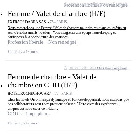
Ajouter cette offre à ma sélection
Profession libérale
Non renseigné
Femme / Valet de chambre (H/F)
EXTRACADABRA SAS -
75 - PARIS
Nous recherchons une Femme / Valet de chambre pour des missions en intérim au
sein d'établissements hôteliers. Vous intégrerez une équipe housekeeping et
participerez à la bonne tenue des chambres...
Profession libérale - Non renseigné
Publié il y a 13 jours
Ajouter cette offre à ma sélection
CDD
Temps plein
Femme de chambre - Valet de
chambre en CDD (H/F)
HOTEL ROCHECHOUART -
75 - PARIS
Chez les hôtels Orso, marque dynamique au fort développement, nous estimons que
nos collaborateurs sont notre première richesse. "Faire vivre des expériences
uniques est notre cœur de métier,...
CDD - Temps plein
Publié il y a 19 jours