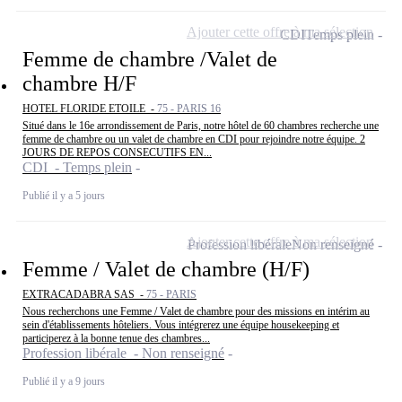
Ajouter cette offre à ma sélection
CDI
Temps plein
Femme de chambre /Valet de
chambre H/F
HOTEL FLORIDE ETOILE -
75 - PARIS 16
Situé dans le 16e arrondissement de Paris, notre hôtel de 60 chambres recherche une
femme de chambre ou un valet de chambre en CDI pour rejoindre notre équipe. 2
JOURS DE REPOS CONSECUTIFS EN...
CDI - Temps plein
Publié il y a 5 jours
Ajouter cette offre à ma sélection
Profession libérale
Non renseigné
Femme / Valet de chambre (H/F)
EXTRACADABRA SAS -
75 - PARIS
Nous recherchons une Femme / Valet de chambre pour des missions en intérim au
sein d'établissements hôteliers. Vous intégrerez une équipe housekeeping et
participerez à la bonne tenue des chambres...
Profession libérale - Non renseigné
Publié il y a 9 jours