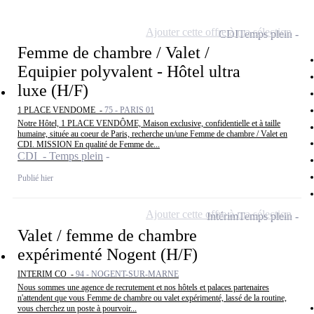
Ajouter cette offre à ma sélection
CDI
Temps plein
Femme de chambre / Valet /
Equipier polyvalent - Hôtel ultra
luxe (H/F)
1 PLACE VENDOME -
75 - PARIS 01
Notre Hôtel, 1 PLACE VENDÔME, Maison exclusive, confidentielle et à taille
humaine, située au coeur de Paris, recherche un/une Femme de chambre / Valet en
CDI. MISSION En qualité de Femme de...
CDI - Temps plein
Publié hier
Ajouter cette offre à ma sélection
Intérim
Temps plein
Valet / femme de chambre
expérimenté Nogent (H/F)
INTERIM CO -
94 - NOGENT-SUR-MARNE
Nous sommes une agence de recrutement et nos hôtels et palaces partenaires
n'attendent que vous Femme de chambre ou valet expérimenté, lassé de la routine,
vous cherchez un poste à pourvoir...