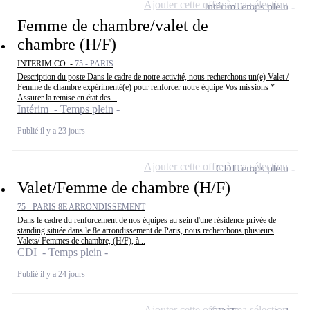
Ajouter cette offre à ma sélection
Intérim
Temps plein
Femme de chambre/valet de
chambre (H/F)
INTERIM CO -
75 - PARIS
Description du poste Dans le cadre de notre activité, nous recherchons un(e) Valet /
Femme de chambre expérimenté(e) pour renforcer notre équipe Vos missions *
Assurer la remise en état des...
Intérim - Temps plein
Publié il y a 23 jours
Ajouter cette offre à ma sélection
CDI
Temps plein
Valet/Femme de chambre (H/F)
75 - PARIS 8E ARRONDISSEMENT
Dans le cadre du renforcement de nos équipes au sein d'une résidence privée de
standing située dans le 8e arrondissement de Paris, nous recherchons plusieurs
Valets/ Femmes de chambre, (H/F), à...
CDI - Temps plein
Publié il y a 24 jours
Ajouter cette offre à ma sélection