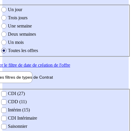
e création de l'offre
Un jour
Trois jours
Une semaine
Deux semaines
Un mois
Toutes les offres
er
le filtre de date de création de l'offre
les filtres de types de
Contrat
de contrat
CDI (27)
CDD (11)
Intérim (15)
CDI Intérimaire
Saisonnier