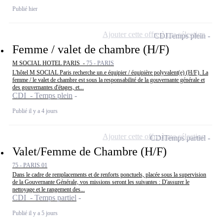
Publié hier
Ajouter cette offre à ma sélection
CDI
Temps plein
Femme / valet de chambre (H/F)
M SOCIAL HOTEL PARIS -
75 - PARIS
L'hôtel M SOCIAL Paris recherche un.e équipier / équipière polyvalent(e) (H/F). La
femme / le valet de chambre est sous la responsabilité de la gouvernante générale et
des gouvernantes d'étages, et...
CDI - Temps plein
Publié il y a 4 jours
Ajouter cette offre à ma sélection
CDI
Temps partiel
Valet/Femme de Chambre (H/F)
75 - PARIS 01
Dans le cadre de remplacements et de renforts ponctuels, placée sous la supervision
de la Gouvernante Générale, vos missions seront les suivantes : D'assurer le
nettoyage et le rangement des...
CDI - Temps partiel
Publié il y a 5 jours