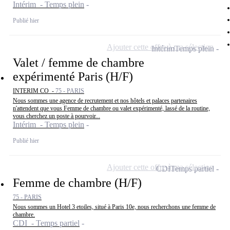
Intérim - Temps plein
Publié hier
Ajouter cette offre à ma sélection
Intérim
Temps plein
Valet / femme de chambre
expérimenté Paris (H/F)
INTERIM CO -
75 - PARIS
Nous sommes une agence de recrutement et nos hôtels et palaces partenaires
n'attendent que vous Femme de chambre ou valet expérimenté, lassé de la routine,
vous cherchez un poste à pourvoir...
Intérim - Temps plein
Publié hier
Ajouter cette offre à ma sélection
CDI
Temps partiel
Femme de chambre (H/F)
75 - PARIS
Nous sommes un Hotel 3 etoiles, situé à Paris 10e, nous recherchons une femme de
chambre.
CDI - Temps partiel