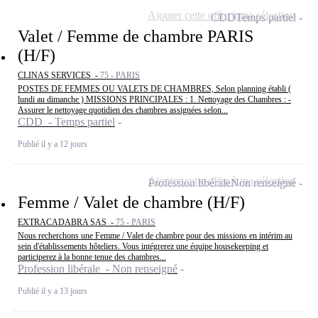
Ajouter cette offre à ma sélection
CDD
Temps partiel
Valet / Femme de chambre PARIS
(H/F)
CLINAS SERVICES -
75 - PARIS
POSTES DE FEMMES OU VALETS DE CHAMBRES, Selon planning établi (
lundi au dimanche ) MISSIONS PRINCIPALES : 1. Nettoyage des Chambres : -
Assurer le nettoyage quotidien des chambres assignées selon...
CDD - Temps partiel
Publié il y a 12 jours
Ajouter cette offre à ma sélection
Profession libérale
Non renseigné
Femme / Valet de chambre (H/F)
EXTRACADABRA SAS -
75 - PARIS
Nous recherchons une Femme / Valet de chambre pour des missions en intérim au
sein d'établissements hôteliers. Vous intégrerez une équipe housekeeping et
participerez à la bonne tenue des chambres...
Profession libérale - Non renseigné
Publié il y a 13 jours