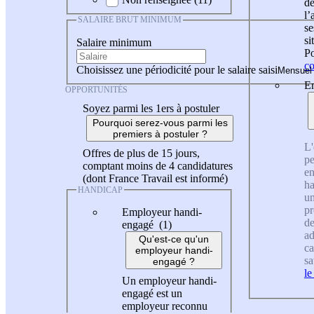
de
l
SALAIRE BRUT MINIMUM
se
si
Salaire minimum
Po
co
Choisissez une périodicité pour le salaire saisi
En
OPPORTUNITÉS
Soyez parmi les 1ers à postuler
Pourquoi serez-vous parmi les
premiers à postuler ?
L'
Offres de plus de 15 jours,
pe
comptant moins de 4 candidatures
en
(dont France Travail est informé)
ha
HANDICAP
un
pr
Employeur handi-
de
engagé (1)
ad
Qu'est-ce qu'un
ca
employeur handi-
sa
engagé ?
le
Un employeur handi-
engagé est un
employeur reconnu