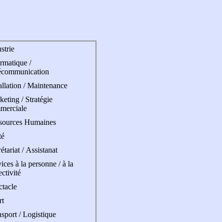
strie
rmatique /
écommunication
allation / Maintenance
eting / Stratégie
merciale
sources Humaines
té
étariat / Assistanat
ices à la personne / à la
ectivité
ctacle
rt
sport / Logistique