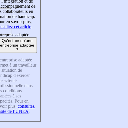
 l’intégration et de
’accompagnement de
s collaborateurs en
tuation de handicap.
ur en savoir plus,
nsultez cet article
.
treprise adaptée
Qu'est-ce qu'une
entreprise adaptée
?
entreprise adaptée
rmet à un travailleur
 situation de
ndicap d'exercer
e activité
ofessionnelle dans
s conditions
aptées à ses
pacités. Pour en
voir plus,
consultez
 site de l’UNEA
.