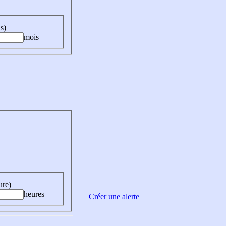
s)
mois
ure)
heures
Créer une alerte