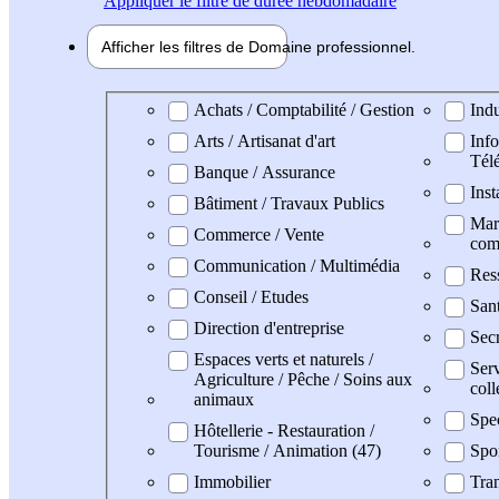
Appliquer
le filtre de durée hebdomadaire
Afficher les filtres de
Domaine pro
fessionnel
Domaine professionel
Achats / Comptabilité / Gestion
Indu
Arts / Artisanat d'art
Info
Tél
Banque / Assurance
Inst
Bâtiment / Travaux Publics
Mark
Commerce / Vente
com
Communication / Multimédia
Res
Conseil / Etudes
San
Direction d'entreprise
Secr
Espaces verts et naturels /
Serv
Agriculture / Pêche / Soins aux
coll
animaux
Spe
Hôtellerie - Restauration /
Tourisme / Animation (47)
Spo
Immobilier
Tran