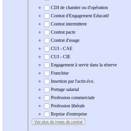
CDI de chantier ou d'opération
Contrat d'Engagement Educatif
Contrat intermittent
Contrat pacte
Contrat d'usage
CUI - CAE
CUI - CIE
Engagement à servir dans la réserve
Franchise
Insertion par l'activ.éco.
Portage salarial
Profession commerciale
Profession libérale
Reprise d'entreprise
Voir plus
de types de contrat