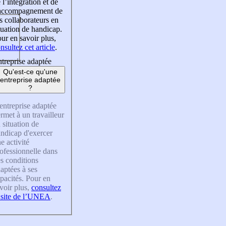
 l’intégration et de
’accompagnement de
s collaborateurs en
tuation de handicap.
ur en savoir plus,
nsultez cet article
.
treprise adaptée
Qu'est-ce qu'une
entreprise adaptée
?
entreprise adaptée
rmet à un travailleur
 situation de
ndicap d'exercer
e activité
ofessionnelle dans
s conditions
aptées à ses
pacités. Pour en
voir plus,
consultez
 site de l’UNEA
.