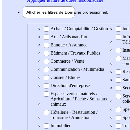
Appliquer
le filtre de durée hebdomadaire
Afficher les filtres de
Domaine pro
fessionnel
Domaine professionel
Achats / Comptabilité / Gestion
Indu
Arts / Artisanat d'art
Info
Tél
Banque / Assurance
Inst
Bâtiment / Travaux Publics
Mark
Commerce / Vente
com
Communication / Multimédia
Res
Conseil / Etudes
San
Direction d'entreprise
Secr
Espaces verts et naturels /
Serv
Agriculture / Pêche / Soins aux
coll
animaux
Spe
Hôtellerie - Restauration /
Tourisme / Animation
Spo
Immobilier
Tran