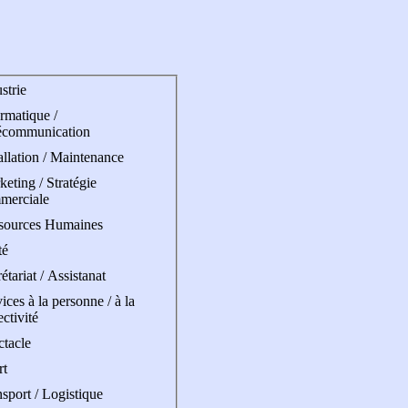
strie
rmatique /
écommunication
allation / Maintenance
eting / Stratégie
merciale
sources Humaines
té
étariat / Assistanat
ices à la personne / à la
ectivité
ctacle
rt
sport / Logistique