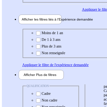
Appliquer
le fil
Afficher les filtres liés à l'
Expérience
demandée
Expérience demandée
Moins de 1 an
De 1 à 3 ans
Plus de 3 ans
Non renseignée
Appliquer
le filtre de l'expérience demandée
Afficher
Plus de
filtres
QUALIFICATION
pa
Ca
Cadre
pa
ac
Non cadre
fa
Non renseignée