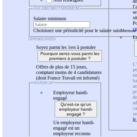
de
l
SALAIRE BRUT MINIMUM
se
si
Salaire minimum
Po
co
Choisissez une périodicité pour le salaire saisi
En
OPPORTUNITÉS
Soyez parmi les 1ers à postuler
Pourquoi serez-vous parmi les
premiers à postuler ?
L'
Offres de plus de 15 jours,
pe
comptant moins de 4 candidatures
en
(dont France Travail est informé)
ha
HANDICAP
un
pr
Employeur handi-
de
engagé
ad
Qu'est-ce qu'un
ca
employeur handi-
sa
engagé ?
le
Un employeur handi-
engagé est un
employeur reconnu