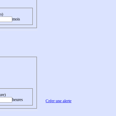
s)
mois
ure)
heures
Créer une alerte