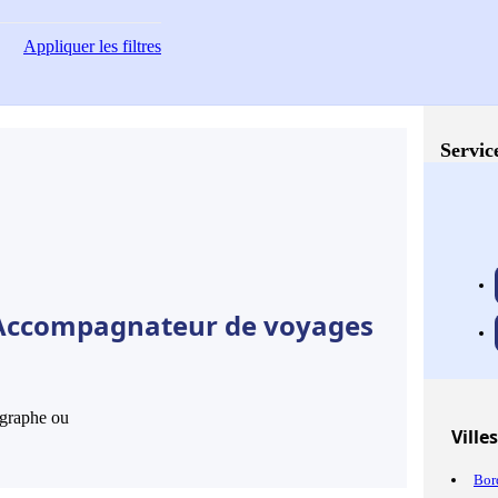
Appliquer
les filtres
Servic
e Accompagnateur de voyages
hographe ou
Villes
Bor