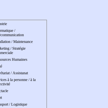
strie
rmatique /
écommunication
allation / Maintenance
eting / Stratégie
merciale
sources Humaines
té
étariat / Assistanat
ices à la personne / à la
ectivité
ctacle
rt
sport / Logistique