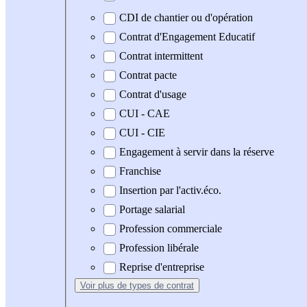
CDI de chantier ou d'opération
Contrat d'Engagement Educatif
Contrat intermittent
Contrat pacte
Contrat d'usage
CUI - CAE
CUI - CIE
Engagement à servir dans la réserve
Franchise
Insertion par l'activ.éco.
Portage salarial
Profession commerciale
Profession libérale
Reprise d'entreprise
Voir plus
de types de contrat