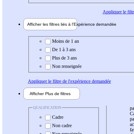
Appliquer
le fil
Afficher les filtres liés à l'
Expérience
demandée
Expérience demandée
Moins de 1 an
De 1 à 3 ans
Plus de 3 ans
Non renseignée
Appliquer
le filtre de l'expérience demandée
Afficher
Plus de
filtres
QUALIFICATION
pa
Ca
Cadre
pa
ac
Non cadre
fa
Non renseignée