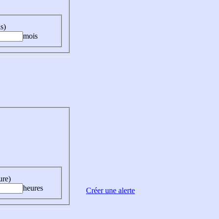
s)
mois
ure)
heures
Créer une alerte