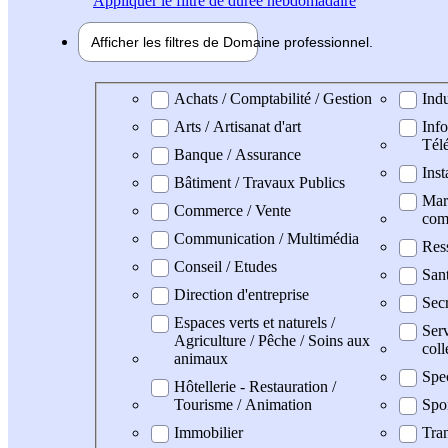
Appliquer
le filtre de durée hebdomadaire
Afficher les filtres de
Domaine pro
fessionnel
Domaine professionel
Achats / Comptabilité / Gestion
Indu
Arts / Artisanat d'art
Info
Tél
Banque / Assurance
Inst
Bâtiment / Travaux Publics
Mark
Commerce / Vente
com
Communication / Multimédia
Res
Conseil / Etudes
San
Direction d'entreprise
Secr
Espaces verts et naturels /
Serv
Agriculture / Pêche / Soins aux
coll
animaux
Spe
Hôtellerie - Restauration /
Tourisme / Animation
Spo
Immobilier
Tran