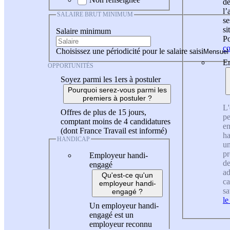
de
l
SALAIRE BRUT MINIMUM
se
si
Salaire minimum
Po
co
Choisissez une périodicité pour le salaire saisi
En
OPPORTUNITÉS
Soyez parmi les 1ers à postuler
Pourquoi serez-vous parmi les
premiers à postuler ?
L'
Offres de plus de 15 jours,
pe
comptant moins de 4 candidatures
en
(dont France Travail est informé)
ha
HANDICAP
un
pr
Employeur handi-
de
engagé
ad
Qu'est-ce qu'un
ca
employeur handi-
sa
engagé ?
le
Un employeur handi-
engagé est un
employeur reconnu