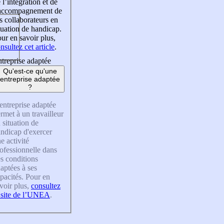
 l’intégration et de
’accompagnement de
s collaborateurs en
tuation de handicap.
ur en savoir plus,
nsultez cet article
.
treprise adaptée
Qu'est-ce qu'une
entreprise adaptée
?
entreprise adaptée
rmet à un travailleur
 situation de
ndicap d'exercer
e activité
ofessionnelle dans
s conditions
aptées à ses
pacités. Pour en
voir plus,
consultez
 site de l’UNEA
.