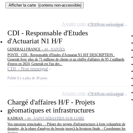
Afficher la carte
(contenu non-accessible)
Ajouter cette offre à ma sélection
CDI
Non renseigné
CDI - Responsable d'Etudes
d'Actuariat N1 H/F
GENERALI FRANCE -
44 - NANTES
POSTE : CDI - Responsable d'Etudes d'Actuariat N1 H/F DESCRIPTION :
Generali Avec plus de 71 millions de clients et un chiffre d'affaires de 95,2 milliards
d'euros en 2024, Generali est l'un des...
CDI - Non renseigné
Publié il y a plus de 30 jours
Ajouter cette offre à ma sélection
CDI
Non renseigné
Chargé d'affaires H/F - Projets
géomatiques et infrastructures
KADRAN -
44 - SAINT-SÉBASTIEN-SUR-LOIRE
Vos missions principales : - Piloter des projets d'infrastructures à forte volumétrie de
données, de la phase d'analyse du besoin jusqu'à la livraison finale. - Coordonner les