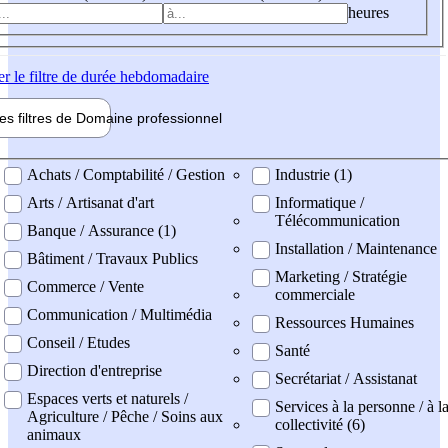
heures
er
le filtre de durée hebdomadaire
les filtres de
Domaine pro
fessionnel
ne professionel
Achats / Comptabilité / Gestion
Industrie (1)
Arts / Artisanat d'art
Informatique /
Télécommunication
Banque / Assurance (1)
Installation / Maintenance
Bâtiment / Travaux Publics
Marketing / Stratégie
Commerce / Vente
commerciale
Communication / Multimédia
Ressources Humaines
Conseil / Etudes
Santé
Direction d'entreprise
Secrétariat / Assistanat
Espaces verts et naturels /
Services à la personne / à l
Agriculture / Pêche / Soins aux
collectivité (6)
animaux