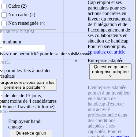
Cap emploi et ses
Cadre (2)
partenaires pour ses
actions concrètes en
Non cadre (2)
faveur du recrutement,
Non renseignée (4)
de l’intégration et de
l’accompagnement de
IRE BRUT MINIMUM
ses collaborateurs en
situation de handicap.
re minimum
Pour en savoir plus,
consultez cet article
.
ssez une périodicité pour le salaire saisi
Entreprise adaptée
NITÉS
Qu'est-ce qu'une
z parmi les 1ers à postuler
entreprise adaptée
résultats
?
urquoi serez-vous parmi les
L'entreprise adaptée
premiers à postuler ?
permet à un travailleur
es de plus de 15 jours,
en situation de
tant moins de 4 candidatures
handicap d'exercer
t France Travail est informé)
une activité
ICAP
professionnelle dans
des conditions
Employeur handi-
adaptées à ses
engagé
capacités. Pour en
Qu'est-ce qu'un
savoir plus,
consultez