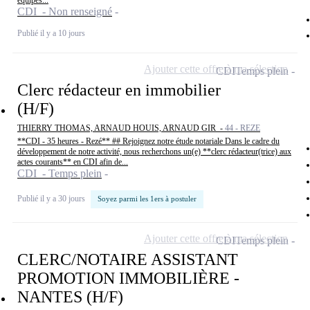
équipes...
CDI - Non renseigné
Publié il y a 10 jours
Ajouter cette offre à ma sélection
CDI
Temps plein
Clerc rédacteur en immobilier
(H/F)
THIERRY THOMAS, ARNAUD HOUIS, ARNAUD GIR -
44 - REZE
**CDI - 35 heures - Rezé** ## Rejoignez notre étude notariale Dans le cadre du
développement de notre activité, nous recherchons un(e) **clerc rédacteur(trice) aux
actes courants** en CDI afin de...
CDI - Temps plein
Publié il y a 30 jours
Soyez parmi les 1ers à postuler
Ajouter cette offre à ma sélection
CDI
Temps plein
CLERC/NOTAIRE ASSISTANT
PROMOTION IMMOBILIÈRE -
NANTES (H/F)