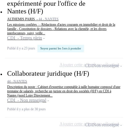
expérimenté pour l'office de
Nantes (H/F)
ALTHEMIS PARIS -
44 - NANTES
Les missions confiées : - Rédactions d'actes courants en immobilier et droit de la
famille - Constitution de dossiers - Relations avec la clientèle, et les divers
interlocuteurs, suivi, veille...
CDI - Temps plein
Publié il y a 23 jours
Soyez parmi les 1ers à postuler
Ajouter cette offre à ma sélection
CDI
Non renseigné
Collaborateur juridique (H/F)
44 - NANTES
Description du poste : Cabinet d'expertise comptable à taille humaine composé d'une
trentaine de salariés, recherche un juriste en droit des sociétés (H/F) en CDI à
Nantes (nord Loire Directement...
CDI - Non renseigné
Publié il y a plus de 30 jours
Ajouter cette offre à ma sélection
CDI
Non renseigné