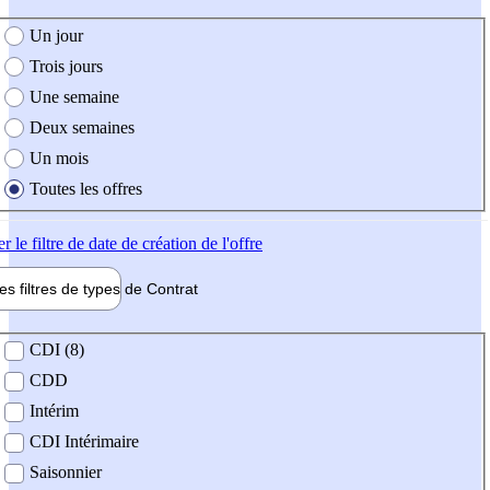
e création de l'offre
Un jour
Trois jours
Une semaine
Deux semaines
Un mois
Toutes les offres
er
le filtre de date de création de l'offre
les filtres de types de
Contrat
de contrat
CDI (8)
CDD
Intérim
CDI Intérimaire
Saisonnier