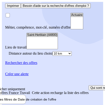
Imprimer
Besoin d'aide sur la recherche d'offres d'emploi ?
Métier, compétence, mot-clé, numéro d'offre
Lieu de travail
Distance autour du lieu choisi
Rechercher
des offres
Créer une alerte
Qui sont n
icher uniquement
 offres France Travail
Cette action recharge la liste des offres
les filtres de
Date de création
de l'offre