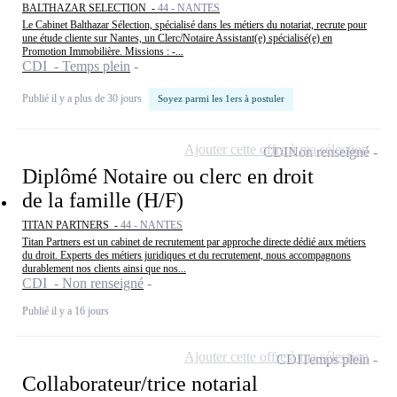
BALTHAZAR SELECTION -
44 - NANTES
Le Cabinet Balthazar Sélection, spécialisé dans les métiers du notariat, recrute pour
une étude cliente sur Nantes, un Clerc/Notaire Assistant(e) spécialisé(e) en
Promotion Immobilière. Missions : -...
CDI - Temps plein
Publié il y a plus de 30 jours
Soyez parmi les 1ers à postuler
Ajouter cette offre à ma sélection
CDI
Non renseigné
Diplômé Notaire ou clerc en droit
de la famille (H/F)
TITAN PARTNERS -
44 - NANTES
Titan Partners est un cabinet de recrutement par approche directe dédié aux métiers
du droit. Experts des métiers juridiques et du recrutement, nous accompagnons
durablement nos clients ainsi que nos...
CDI - Non renseigné
Publié il y a 16 jours
Ajouter cette offre à ma sélection
CDI
Temps plein
Collaborateur/trice notarial