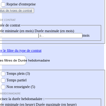
Reprise d'entreprise
plus
de types de contrat
 DE CONTRAT
ée de contrat
ée minimale (en mois)
Durée maximale (en mois)
mois
er
le filtre du type de contrat
les filtres de
Durée hebdo
madaire
 hebdomadaire
Temps plein (3)
Temps partiel
Non renseignée (5)
 HEBDOMADAIRE
cisez la durée hebdomadaire :
ée minimale (en heure)
Durée maximale (en heure)