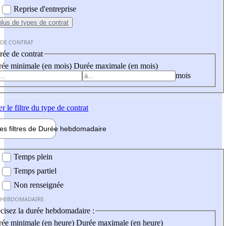
Reprise d'entreprise
plus
de types de contrat
 DE CONTRAT
ée de contrat
ée minimale (en mois)
Durée maximale (en mois)
mois
er
le filtre du type de contrat
les filtres de
Durée hebdo
madaire
 hebdomadaire
Temps plein
Temps partiel
Non renseignée
 HEBDOMADAIRE
cisez la durée hebdomadaire :
ée minimale (en heure)
Durée maximale (en heure)