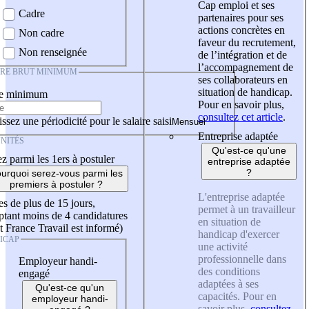
Cap emploi et ses
Cadre
partenaires pour ses
actions concrètes en
Non cadre
faveur du recrutement,
Non renseignée
de l’intégration et de
l’accompagnement de
IRE BRUT MINIMUM
ses collaborateurs en
situation de handicap.
re minimum
Pour en savoir plus,
consultez cet article
.
ssez une périodicité pour le salaire saisi
Entreprise adaptée
NITÉS
Qu'est-ce qu'une
z parmi les 1ers à postuler
entreprise adaptée
?
urquoi serez-vous parmi les
premiers à postuler ?
L'entreprise adaptée
es de plus de 15 jours,
permet à un travailleur
tant moins de 4 candidatures
en situation de
t France Travail est informé)
handicap d'exercer
ICAP
une activité
professionnelle dans
Employeur handi-
des conditions
engagé
adaptées à ses
Qu'est-ce qu'un
capacités. Pour en
employeur handi-
savoir plus,
consultez