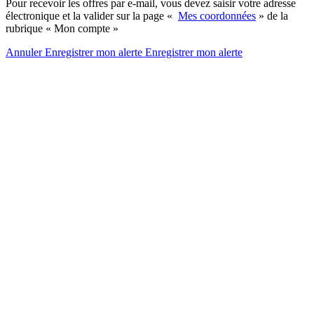
Pour recevoir les offres par e-mail, vous devez saisir votre adresse
électronique et la valider sur la page «
Mes coordonnées
» de la
rubrique « Mon compte »
Annuler
Enregistrer mon alerte
Enregistrer
mon alerte