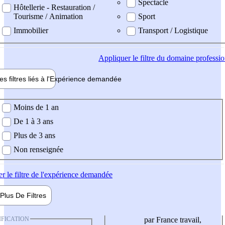
Spectacle
Hôtellerie - Restauration /
Tourisme / Animation
Sport
Immobilier
Transport / Logistique
Appliquer
le filtre du domaine professi
es filtres liés à l'
Expérience
demandée
ience demandée
Moins de 1 an
De 1 à 3 ans
Plus de 3 ans
Non renseignée
er
le filtre de l'expérience demandée
Plus De
Filtres
IFICATION
par France travail,