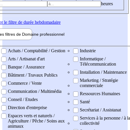
heures
er
le filtre de durée hebdomadaire
les filtres de
Domaine pro
fessionnel
ne professionel
Achats / Comptabilité / Gestion
Industrie
Arts / Artisanat d'art
Informatique /
Télécommunication
Banque / Assurance
Installation / Maintenance
Bâtiment / Travaux Publics
Marketing / Stratégie
Commerce / Vente
commerciale
Communication / Multimédia
Ressources Humaines
Conseil / Etudes
Santé
Direction d'entreprise
Secrétariat / Assistanat
Espaces verts et naturels /
Services à la personne / à l
Agriculture / Pêche / Soins aux
collectivité
animaux