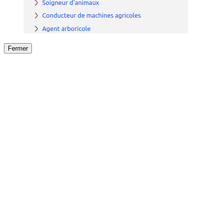
Fermer
Fermer
le détail de l'offre
/
Offre
sur
Offre précéden