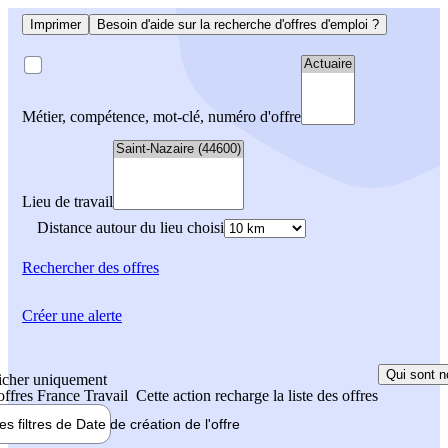
Imprimer
Besoin d'aide sur la recherche d'offres d'emploi ?
Métier, compétence, mot-clé, numéro d'offre
Lieu de travail
Distance autour du lieu choisi
Rechercher
des offres
Créer une alerte
Qui sont n
icher uniquement
 offres France Travail
Cette action recharge la liste des offres
les filtres de
Date de création
de l'offre