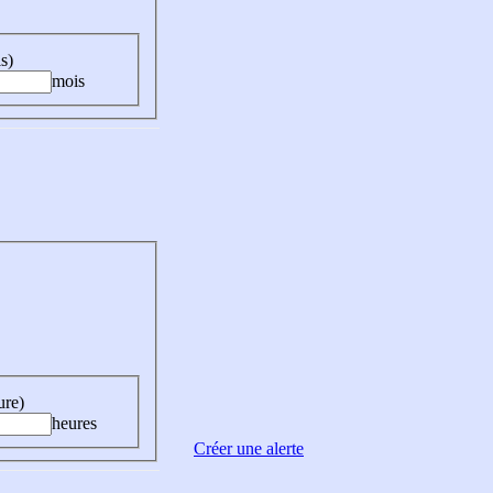
s)
mois
ure)
heures
Créer une alerte