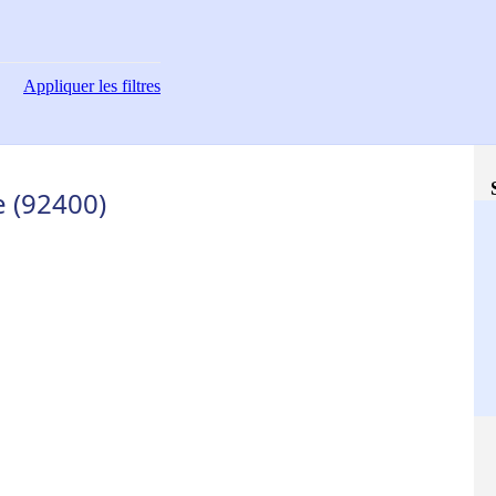
Appliquer
les filtres
e (92400)