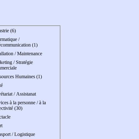
strie (6)
rmatique /
écommunication (1)
allation / Maintenance
eting / Stratégie
merciale
sources Humaines (1)
té
étariat / Assistanat
ices à la personne / à la
ectivité (30)
ctacle
rt
sport / Logistique