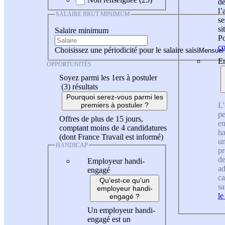
de
l
SALAIRE BRUT MINIMUM
se
si
Salaire minimum
Po
co
Choisissez une périodicité pour le salaire saisi
En
OPPORTUNITÉS
Soyez parmi les 1ers à postuler
(3)
résultats
Pourquoi serez-vous parmi les
L'
premiers à postuler ?
pe
Offres de plus de 15 jours,
en
comptant moins de 4 candidatures
ha
(dont France Travail est informé)
un
HANDICAP
pr
de
Employeur handi-
ad
engagé
ca
Qu'est-ce qu'un
sa
employeur handi-
le
engagé ?
Un employeur handi-
engagé est un