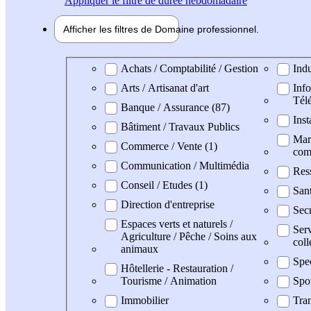
Appliquer
le filtre de durée hebdomadaire
Afficher les filtres de
Domaine pro
fessionnel
Domaine professionel
Achats / Comptabilité / Gestion
Indu
Arts / Artisanat d'art
Info
Tél
Banque / Assurance (87)
Inst
Bâtiment / Travaux Publics
Mark
Commerce / Vente (1)
com
Communication / Multimédia
Res
Conseil / Etudes (1)
San
Direction d'entreprise
Secr
Espaces verts et naturels /
Serv
Agriculture / Pêche / Soins aux
coll
animaux
Spe
Hôtellerie - Restauration /
Tourisme / Animation
Spo
Immobilier
Tran