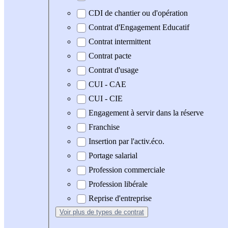
CDI de chantier ou d'opération
Contrat d'Engagement Educatif
Contrat intermittent
Contrat pacte
Contrat d'usage
CUI - CAE
CUI - CIE
Engagement à servir dans la réserve
Franchise
Insertion par l'activ.éco.
Portage salarial
Profession commerciale
Profession libérale
Reprise d'entreprise
Voir plus
de types de contrat