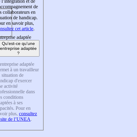
 l’intégration et de
’accompagnement de
s collaborateurs en
tuation de handicap.
ur en savoir plus,
nsultez cet article
.
treprise adaptée
Qu'est-ce qu'une
entreprise adaptée
?
entreprise adaptée
rmet à un travailleur
 situation de
ndicap d'exercer
e activité
ofessionnelle dans
s conditions
aptées à ses
pacités. Pour en
voir plus,
consultez
 site de l’UNEA
.