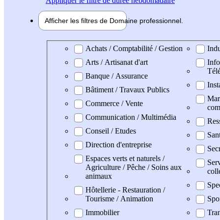
Appliquer
le filtre de durée hebdomadaire
Afficher les filtres de
Domaine pro
fessionnel
Domaine professionel
Achats / Comptabilité / Gestion
Indu
Arts / Artisanat d'art
Info
Tél
Banque / Assurance
Inst
Bâtiment / Travaux Publics
Mark
Commerce / Vente
com
Communication / Multimédia
Res
Conseil / Etudes
San
Direction d'entreprise
Secr
Espaces verts et naturels /
Serv
Agriculture / Pêche / Soins aux
coll
animaux
Spe
Hôtellerie - Restauration /
Tourisme / Animation
Spo
Immobilier
Tran