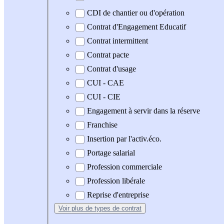
CDI de chantier ou d'opération
Contrat d'Engagement Educatif
Contrat intermittent
Contrat pacte
Contrat d'usage
CUI - CAE
CUI - CIE
Engagement à servir dans la réserve
Franchise
Insertion par l'activ.éco.
Portage salarial
Profession commerciale
Profession libérale
Reprise d'entreprise
Voir plus
de types de contrat