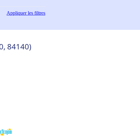
Appliquer
les filtres
0, 84140)