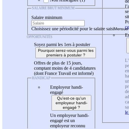
de
l
SALAIRE BRUT MINIMUM
se
si
Salaire minimum
Po
co
Choisissez une périodicité pour le salaire saisi
En
OPPORTUNITÉS
Soyez parmi les 1ers à postuler
Pourquoi serez-vous parmi les
premiers à postuler ?
L'
Offres de plus de 15 jours,
pe
comptant moins de 4 candidatures
en
(dont France Travail est informé)
ha
HANDICAP
un
pr
Employeur handi-
de
engagé
ad
Qu'est-ce qu'un
ca
employeur handi-
sa
engagé ?
le
Un employeur handi-
engagé est un
employeur reconnu