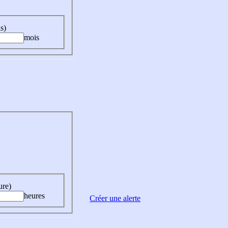
s)
mois
ure)
heures
Créer une alerte