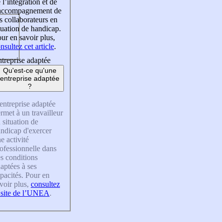
 l’intégration et de
’accompagnement de
s collaborateurs en
tuation de handicap.
ur en savoir plus,
nsultez cet article
.
treprise adaptée
Qu'est-ce qu'une
entreprise adaptée
?
entreprise adaptée
rmet à un travailleur
 situation de
ndicap d'exercer
e activité
ofessionnelle dans
s conditions
aptées à ses
pacités. Pour en
voir plus,
consultez
 site de l’UNEA
.