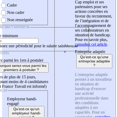
Cap emploi et ses
Cadre
partenaires pour ses
actions concrètes en
Non cadre
faveur du recrutement,
Non renseignée
de l’intégration et de
l’accompagnement de
IRE BRUT MINIMUM
ses collaborateurs en
situation de handicap.
re minimum
Pour en savoir plus,
consultez cet article
.
ssez une périodicité pour le salaire saisi
Entreprise adaptée
NITÉS
Qu'est-ce qu'une
z parmi les 1ers à postuler
entreprise adaptée
?
urquoi serez-vous parmi les
premiers à postuler ?
L'entreprise adaptée
es de plus de 15 jours,
permet à un travailleur
tant moins de 4 candidatures
en situation de
t France Travail est informé)
handicap d'exercer
ICAP
une activité
professionnelle dans
Employeur handi-
des conditions
engagé
adaptées à ses
Qu'est-ce qu'un
capacités. Pour en
employeur handi-
savoir plus,
consultez