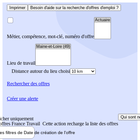
Imprimer
Besoin d'aide sur la recherche d'offres d'emploi ?
Métier, compétence, mot-clé, numéro d'offre
Lieu de travail
Distance autour du lieu choisi
Rechercher
des offres
Créer une alerte
Qui sont n
icher uniquement
 offres France Travail
Cette action recharge la liste des offres
les filtres de
Date de création
de l'offre