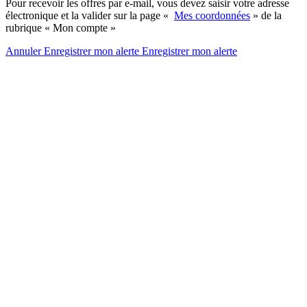
Pour recevoir les offres par e-mail, vous devez saisir votre adresse
électronique et la valider sur la page «
Mes coordonnées
» de la
rubrique « Mon compte »
Annuler
Enregistrer mon alerte
Enregistrer
mon alerte