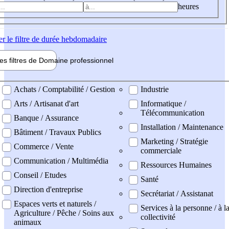
heures
er
le filtre de durée hebdomadaire
les filtres de
Domaine pro
fessionnel
ne professionel
Achats / Comptabilité / Gestion
Industrie
Arts / Artisanat d'art
Informatique /
Télécommunication
Banque / Assurance
Installation / Maintenance
Bâtiment / Travaux Publics
Marketing / Stratégie
Commerce / Vente
commerciale
Communication / Multimédia
Ressources Humaines
Conseil / Etudes
Santé
Direction d'entreprise
Secrétariat / Assistanat
Espaces verts et naturels /
Services à la personne / à l
Agriculture / Pêche / Soins aux
collectivité
animaux