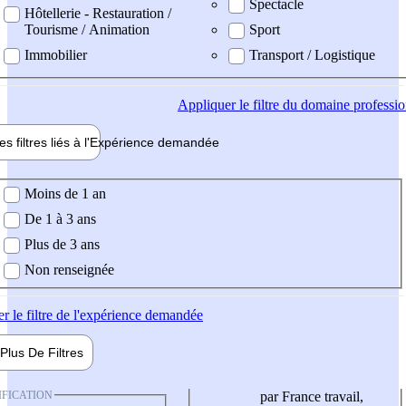
Spectacle
Hôtellerie - Restauration /
Tourisme / Animation
Sport
Immobilier
Transport / Logistique
Appliquer
le filtre du domaine professi
es filtres liés à l'
Expérience
demandée
ience demandée
Moins de 1 an
De 1 à 3 ans
Plus de 3 ans
Non renseignée
er
le filtre de l'expérience demandée
Plus De
Filtres
IFICATION
par France travail,