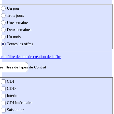
e création de l'offre
Un jour
Trois jours
Une semaine
Deux semaines
Un mois
Toutes les offres
er
le filtre de date de création de l'offre
les filtres de types de
Contrat
de contrat
CDI
CDD
Intérim
CDI Intérimaire
Saisonnier