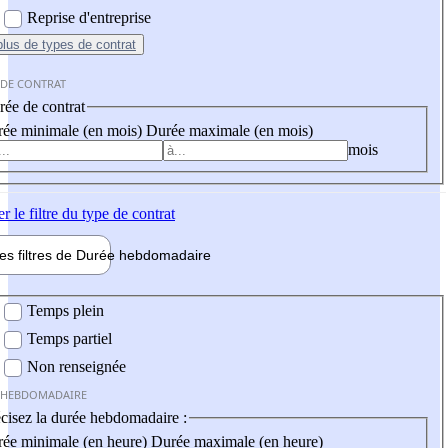
Reprise d'entreprise
plus
de types de contrat
 DE CONTRAT
ée de contrat
ée minimale (en mois)
Durée maximale (en mois)
mois
er
le filtre du type de contrat
les filtres de
Durée hebdo
madaire
 hebdomadaire
Temps plein
Temps partiel
Non renseignée
 HEBDOMADAIRE
cisez la durée hebdomadaire :
ée minimale (en heure)
Durée maximale (en heure)