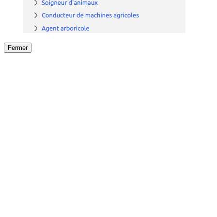
Fermer
Fermer
le détail de l'offre
/
Offre
sur
Offre précéden